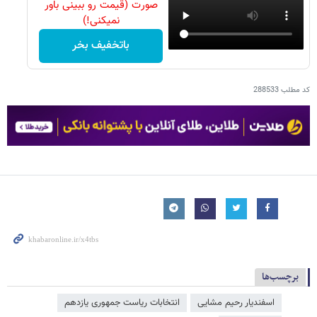
صورت (قیمت رو ببینی باور
نمیکنی!)
باتخفیف بخر
کد مطلب
288533
برچسب‌ها
اسفندیار رحیم مشایی
انتخابات ریاست جمهوری یازدهم