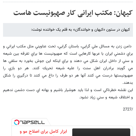
کیهان: مکتب ایرانی کار صهیونیست هاست‎
کیهان در ستون «کیهان و خوانندگان» به قلم یک خواننده نوشت:
دامن زدن به مسائل ملي گرايي، باستان گرايي، تحت عناويني مثل مكتب ايراني و
براي دشمني ايران با عربها كارهايي است كه صهيونيست ها براي تفرقه بين شيعه
و سني از داخل ايران شكل مي دهند و براي اينكه اين جوش بخورد به سلفي ها
مي گويند برادران اهل سنت را عليه شيعه تحريك كنند. هر دو بازي را
صهيونيستها درست مي كنند آنها هر دو طرف را داغ مي كنند تا درگيري را شكل
بدهند.
اين نقشه خطرناكي است و لذا بايد هوشيار باشيم و بهانه اي دست دشمن ندهيم
و اختلاف شيعه و سني زياد نشود.
/2727
ابزار کامل برای اصلاح مو و