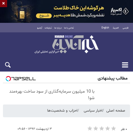
×
فارسی
العربية
English
تماس با ما
درباره ما
تبلیغات
آرشیو
شنبه ۱۷ مرداد ۱۴۰۵
مطالب پیشنهادی
با 10 میلیون سرمایه‌گذاری از سود ساخت بهره‌مند
شو!
صفحه اصلی
اخبار سیاسی
احزاب و شخصیت‌ها
۳ اردیبهشت ۱۳۹۲ - ۰۹:۵۶
۰ نفر