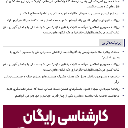
حمله حسین شریعتمداری به پیمان سه گانه پاکستان،عربستان،ترکیه/ سزان این سه کشور در
قتل عام غزه دست داشتند
عزاداری اربعین حسینی به میزبانی خانواده شهید سلامی در امامزاده صالح +عکس
روزنامه شهرداری تهران: اکنون بلندگوهای دشمن دست کسانی است که ظاهر انقلابیگری دارند
روزنامه جمهوری اسلامی: هرگاه مذاکرات به نتیجه نزدیک می شود،عده ای با جنجال آفرینی مانع
ثبات کشور می شوند/اظهارات باقرخرازی یک اتفاق عادی نیست
پربیننده‌ترین
حملات برادر داماد شهید رئیسی به قالیباف بعد از افشای سخنرانی اش با مضمون " کاری به
رهبری نداریم"
روزنامه جمهوری اسلامی: هرگاه مذاکرات به نتیجه نزدیک می شود،عده ای با جنجال آفرینی مانع
ثبات کشور می شوند/اظهارات باقرخرازی یک اتفاق عادی نیست
نتانیاهو و تندروهای داخلی دنبال یک هدف مشترک هستند:عادی سازی جنگ و حساسیت زدایی
از آن
روزنامه شهرداری تهران: اکنون بلندگوهای دشمن دست کسانی است که ظاهر انقلابیگری دارند
درخواست عجیب یک نماینده مجلس: یکی از چهار قدرت جهانیم و حق وتو می خواهیم