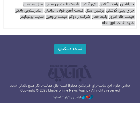
خبرآنلاین
راه نو آنلاین
بازی آنلاین
قیمت تلویزیون سونی
مبل مینیمال
جراح بینی گوشتی
پرشین هتل
قیمت آهن فولاد ایرانیان
اعتبارسنجی بانکی
قیمت طلا امروز
بلیط قطار
شرکت رادوکو
قیمت پروفیل
سایت یوتوتایمز
خرید اکانت chatgpt
نسخه دسکتاپ
تمامی حقوق این سایت برای خبرآنلاین محفوظ است. نقل مطالب با ذکر منبع بلامانع است.
Copyright © 2025 khabaronline News Agancy, All rights reserved
طراحی و تولید: نستوه