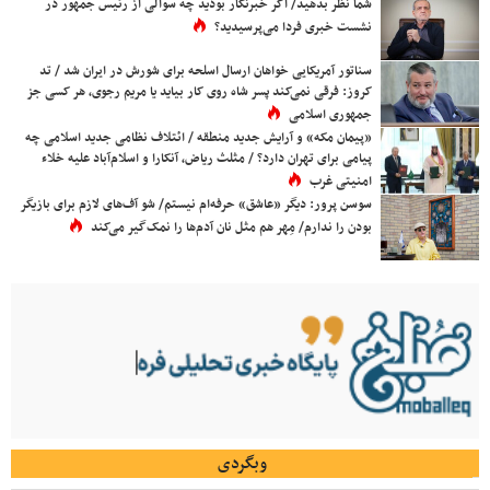
شما نظر بدهید/ اگر خبرنگار بودید چه سوالی از رئیس جمهور در
نشست خبری فردا می‌پرسیدید؟
سناتور آمریکایی خواهان ارسال اسلحه برای شورش در ایران شد / تد
کروز: فرقی نمی‌کند پسر شاه روی کار بیاید یا مریم رجوی، هر کسی جز
جمهوری اسلامی
«پیمان مکه» و آرایش جدید منطقه / ائتلاف نظامی جدید اسلامی چه
پیامی برای تهران دارد؟ / مثلث ریاض، آنکارا و اسلام‌آباد علیه خلاء
امنیتی غرب
سوسن پرور: دیگر «عاشق» حرفه‌ام نیستم/ شو آف‌های لازم برای بازیگر
بودن را ندارم/ مِهر هم مثل نان آدم‌ها را نمک‌گیر می‌کند
وبگردی