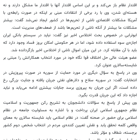
اقتدار نظام باز می کند و بر این اساس اقتدار آنها با اقتدار ما مشکل دارند و نه
هسته ای شدن، وی با رد برخی از انتقادات مبنی بر اینکه در صورت رابطه ی با
آمریکا مشکلات اقتصادی ناشی از تحریم ها در کشور ایجاد نمی شد گفت: بیشتر
مشکلات ما بیشتر از آنکه ناشی از تحریم ها باشد از ضعف های مدیریت است.
ابوترابی در خصوص بحث اختلاس اخیر نیز گفت: نباید در سیستم بانکی ایران
اجازه ی سوء استفاده داده شود، اما در هر حکومتی امکان بروز فساد وجود دارد که
باید با آن مقابله کرد. در این میان اموال ناشی از اختلاس اخیر بازگردانده شد.
عضو هیئت عالی حل اختلاف قوا نگاه خود در مورد انتخاب همکارانش را مبتنی بر
شایسته سالاری عنوان کرد.
وی در پاسخ به سؤال دیگری در مورد حمایت از سوریه در صورت پیروزیش در
انتخابات گفت: در سوریه سلاح و دلارهای نفتی جریان یافته و جنایت بزرگی رخ
داده است، اگر این جریان به پیروزی برسد جنایات بیشتری ادامه می یابد و نباید
اجازه داد که این جریان قدرت بگیرد.
وی پیش از پاسخ به سؤالات دانشجویان به تشریح رکن جمهوریت و اسلامیت
نظام جمهوری اسلامی ایران پرداخت و با اشاره به مسئولیت جامعه در نظام
اسلامی برای حضور در صحنه گفت: در نظام اسلامی باید شایسته سالاری به معنای
واقعی کلمه تحقق یابد و نقش تعیین کننده ی مردم در انتخاب شخص دوم کشور
برجسته، شفاف و مؤثر باشد.