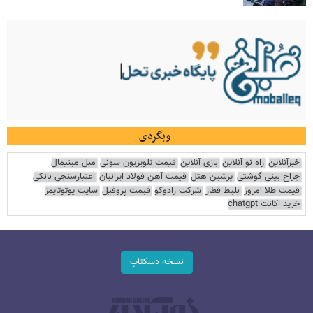
وبگردی
خبرآنلاین
راه نو آنلاین
بازی آنلاین
قیمت تلویزیون سونی
مبل مینیمال
جراح بینی گوشتی
پرشین هتل
قیمت آهن فولاد ایرانیان
اعتبارسنجی بانکی
قیمت طلا امروز
بلیط قطار
شرکت رادوکو
قیمت پروفیل
سایت یوتوتایمز
خرید اکانت chatgpt
نسخه دسکتاپ