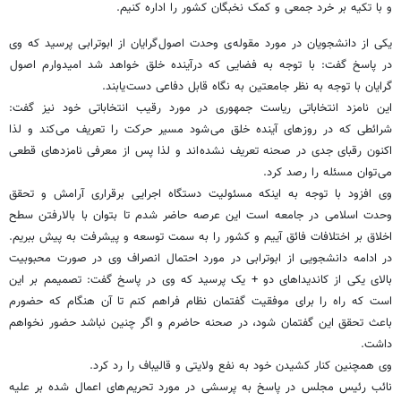
و با تکیه بر خرد جمعی و کمک نخبگان کشور را اداره کنیم.
یکی از دانشجویان در مورد مقوله ی وحدت اصول گرایان از ابوترابی پرسید که وی
در پاسخ گفت: با توجه به فضایی که درآینده خلق خواهد شد امیدوارم اصول
گرایان با توجه به نظر جامعتین به نگاه قابل دفاعی دست یابند.
این نامزد انتخاباتی ریاست جمهوری در مورد رقیب انتخاباتی خود نیز گفت:
شرائطی که در روزهای آینده خلق می شود مسیر حرکت را تعریف می کند و لذا
اکنون رقبای جدی در صحنه تعریف نشده اند و لذا پس از معرفی نامزدهای قطعی
می توان مسئله را رصد کرد.
وی افزود با توجه به اینکه مسئولیت دستگاه اجرایی برقراری آرامش و تحقق
وحدت اسلامی در جامعه است این عرصه حاضر شدم تا بتوان با بالارفتن سطح
اخلاق بر اختلافات فائق آییم و کشور را به سمت توسعه و پیشرفت به پیش ببریم.
در ادامه دانشجویی از ابوترابی در مورد احتمال انصراف وی در صورت محبوبیت
بالای یکی از کاندیداهای دو + یک پرسید که وی در پاسخ گفت: تصمیمم بر این
است که راه را برای موفقیت گفتمان نظام فراهم کنم تا آن هنگام که حضورم
باعث تحقق این گفتمان شود، در صحنه حاضرم و اگر چنین نباشد حضور نخواهم
داشت.
وی همچنین کنار کشیدن خود به نفع ولایتی و قالیباف را رد کرد.
نائب رئیس مجلس در پاسخ به پرسشی در مورد تحریم های اعمال شده بر علیه