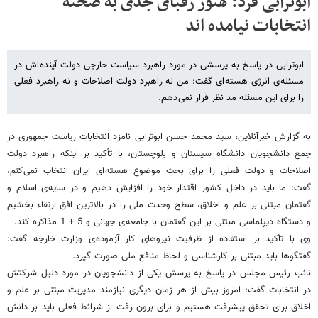
ابوترابی فرد: هنوز رقبای جدی به صحنه
انتخابات نیامده اند
ابوترابی در پاسخ به پرسشی در مورد راهبرد سیاست خارجی دولت آینده اش در
مسئله ی انرژی هسته ای گفت: من نه راهبرد دولت اصلاحات و نه راهبرد فعلی
را برای این مسئله مد نظر قرار نمی دهم.
به گزارش خبرآنلاین، سید محمد حسن ابوترابی نامزد انتخابات ریاست جمهوری در
جمع دانشجویان دانشگاه سیستان و بلوچستان، با تأکید بر اینکه راهبرد دولت
اصلاحات و دولت فعلی را برای بحث موضوع هسته ای ایران انتخاب نمی کنم،
گفت: ما باید در داخل کشور اقتدار خود را افزایش دهیم و در سایه ی اسلام و
گفتمان مبتنی بر علم و اخلاق، سطح وحدت ملی را در بالاترین افق ارتقاء بخشیم
و دستگاه دیپلماسی مبتنی بر این گفتمان با جامعه ی جهانی و 5 + 1 مذاکره کند.
وی با تأکید بر استفاده از ظرفیت نیروهای کار آزموده ی وزارت خارجه گفت:
گفتگوها باید مبتنی بر کارشناسی و لحاظ منافع ملی صورت گیرد.
نائب رئیس مجلس در پاسخ به پرسش یکی از دانشجویان در مورد دلیل شرکتش
در انتخابات گفت: امروز بیش از هر زمان دیگری نیازمند مدیریت مبتنی بر علم و
اخلاق برای تحقق پیشرفت هستیم و برای برون رفت از شرائط فعلی باید بر دانش