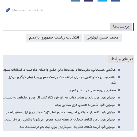
برچسب‌ها
محمد حسن ابوترابی
انتخابات ریاست جمهوری یازدهم
خبرهای مرتبط
هاشمی رفسنجانی: تخریب‌ها و تهمت‌ها مانع حضور واجدان صلاحیت در انتخابات نشود
اعلام رسمی کاندیداتوری چمران در انتخابات ریاست جمهوری به زمان دیگری موکول
شد
سخنرانی پورمحمدی در مصلی اهواز
ابوترابی‌فرد: وزیر باید در هیات دولت به رای خود نگاه کند، اگر وزیری بخواهد به دست…
ابوترابی فرد: مأمور به افشای عزل مشایی بودم
ابوترابی‌فرد: کاغذپاره خواندن تحریم‌ها خطای استراتژیک بود/ از روز اول مسئولیتم در…
ابوترابی‌فرد: نامزد ائتلاف پنجگانه تا هفته آینده معرفی می‌شود/ ولایتی: روز آخر ثبت…
ابوترابی‌فرد گزینه ائتلاف اکثریت اصولگرایان برای ثبت نام در انتخابات شد