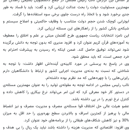
بر اساس این گزارش نائب رئیس مجلس در جمع دانشجویان بسیجی زاهدان نیز
مهمترین مسئولیت دولت را بحث عدالت ارزیابی کرد و گفت: باید با فساد به طور
جدی برخورد شود و با اتخاذ راه درست جلوی برخی سوء استفاده ها را گرفت.
ابوترابی کوچک شدن حجم دولت متناسب با وظایف حاکمیتی و اصلاح سیستم و
شبکه ی بانکی کشور را از راهکارهای این مسئله ارزیابی کرد.
این نامزد انتخابات ریاست جمهوری طرح گفتمان مبتنی بر علم و اخلاق را معطوف
به آموزه های قرآن کریم عنوان کرد و افزود مدیری که بدون توجه به دانش برگزیده
شود نمی تواند توفیق حاصل کند. ضمن اینکه راه رسیدن به پیشرفت احترام به
خرد جمعی است، که باید محقق شود.
وی در پاسخ به پرسشی در مورد کابینه ی آینده اش اظهار داشت: با توجه به
شناختی که نسبت به بدنه ی مدیریت اجرایی کشور و ارتباط با دانشگاهیان دارم
رایزنی هایی را با چهره هایی که مد نظرم بوده داشته ام.
نائب رئیس مجلس در ادامه توجه به مقوله ی تولید را به عنوان مهمترین مسئله ی
در دستور کار خود معرفی کرد که این امر می تواند نرخ بیکاری را کاهش داده و
کنترل نرخ تورم را در پی داشته باشد.
عضو هیئت عالی حل اختلاف قوا مسئله ی مصرف و مدیریت مصرف و نیز انضباط
مالی با پرهیز از کمترین اسراف و بالابردن سطح بهره وری را حد اقل به میزان
%30 و نیز کاهش شکاف های طبقاتی را از برنامه های خود عنوان کرد.
وی افزود: اقتصادی که مدیریت هزینه را داشته باشد نباید یک ریال را بی هدف و