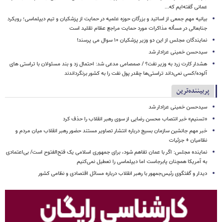
عمانی گفته‌ایم که...
بیانیه مهم جمعی از اساتید و بزرگان حوزه علمیه در حمایت از پزشکیان و تیم دیپلماسی؛ رویکرد
جنابعالی در مسأله مذاکرات مورد حمایت مراجع عظام تقلید است
نمایندگان مجلس از این دو وزیر پزشکیان ۱۰ سوال می پرسند!
سیدحسن خمینی عزادار شد
هشدار کارت زرد به وزیر نفت؟ / صمصامی مدعی شد: احتمال زد و بند مسئولان با تراستی های
آلوده/کسی نمی‌داند تراستی‌ها چقدر پول نفت را به کشور برنگرداندند
پربیننده‌ترین
سیدحسن خمینی عزادار شد
«تسنیم» خبر انتصاب محسن رضایی از سوی رهبر انقلاب را حذف کرد
خبر مهم جانشین سازمان بسیج درباره انتشار تصاویر مستند حضور رهبر انقلاب میان مردم و
نظامیان + جزئیات
نماینده مجلس: اگر با عمان تفاهم شود، برای جمهوری اسلامی یک فتح‌الفتوح است/ بی‌اعتمادی
به آمریکا همچنان پابرجاست اما دیپلماسی را تعطیل نمی‌کنیم
دیدار و گفتگوی رئیس‌جمهور با رهبر انقلاب درباره مسائل اقتصادی و نظامی کشور