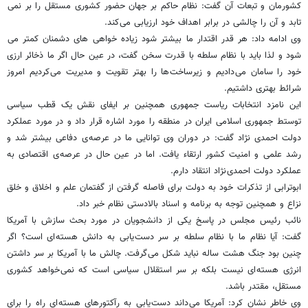
کشورمان و تبعات آن گفت: نظام حاکم بر جهان حضور کشوری مستقل را بر نمی
تابد و آن را چالشی در برابر اهداف خود ارزیابی می کند.
وی ادامه داد: هر قدر اقتدار ما بیشتر شود زیاده خواهی های دشمنان کمتر می
شود و لذا باید با نظام سلطه با قدرت سخن گفت، در عین حال اگر ما ذخائر ارزی
خود را سامان می دادیم و زیرساخت ها را بهتر تقویت و مدیریت می کردیم امروز
شرائط بهتری داشتیم.
این نامزد انتخابات ریاست جمهوری همچنین بر ایفای نقش یک قطب سیاسی
توستط جمهوری اسلامی ایران در منطقه را مورد اشاره قرار داد و در مورد عملکرد
دولت احمدی نژاد گفت: در دوران وی توانایی ما در عرصه ی دفاعی بیشتر شد و
رشد علمی و امنیت کشور ارتقاء یافت. اما در عین حال در عرصه ی اقتصادی به
عملکرد دولت احمدی نژاد انتقاد دارم.
ابوترابی از تذکرات خود به دولت برای فاصله گرفتن از گفتمان علم و اخلاق و خلق
نزاع و همچنین توجه به برنامه و اسناد بالادستی نظام خبر داد.
نائب رئیس مجلس در پاسخ یکی از دانشجویان در مورد بحث سازش با آمریکا
گفت: آیا نظام ما با نظام سلطه بر سر دست یابی به دانش هسته ای است؟ اگر
چنین بود جنگ هشت ساله نباید شکل می گرفت. چالش ما با آمریکا بر سر داشتن
انرژی هسته ای نیست بلکه بر سر استقلال سیاسی است که نمی خواهد کشوری
مستقل، مقتدر باشد.
وی خاطر نشان کرد: آمریکا می داند دست یابی به رآکتورهای هسته ای راه را برای