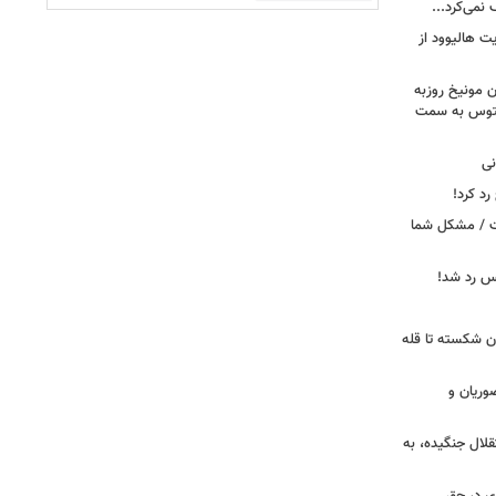
 نمی‌کرد...
ت هالیوود از
رن مونیخ روزبه
وونتوس به سمت
نی
د کرد!
ست / مشکل شما
یس رد شد!
ان شکسته تا قله
وریان و
قلال جنگیده، به