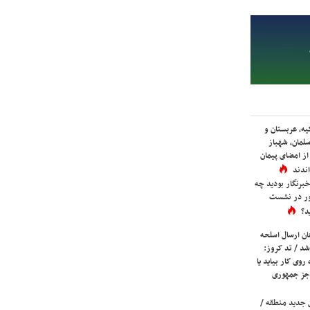
یه، عربستان و
لمان، شهباز
ز امضای پیمان
ندند
برنگار بودید چه
ور در نشست
د؟
ان ارسال اسلحه
شد / تد کروز:
روی کار بیاید یا
جز جمهوری
 جدید منطقه /