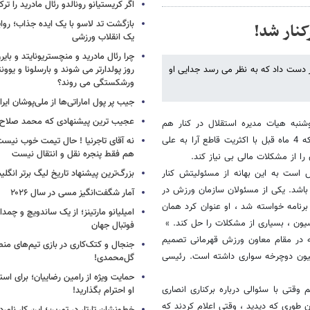
اگر کریستیانو رونالدو رئال مادرید را ترک
بازگشت تد لاسو با یک ایده جذاب؛ روای
کنار شد!
یک انقلاب ورزشی
چرا رئال مادرید و منچستریونایتد و بای
 دست داد که به نظر می رسد جدایی او
روز پولدارتر می شوند و بارسلونا و ی
ورشکستگی می روند؟
جیب پر پول اماراتی‌ها از ملی‌پوشان ایرا
عجیب ترین پیشنهادی که محمد صلاح ر
وشنبه هیات مدیره استقلال در کنار هم
نشستند ، رئیس سازمان ورزش حکم زنگی آبادی را برای صندلی ریاستی زد که 4 ماه قبل با اکثریت قاطع آرا به علی
نه آقای تاجرنیا ! حال تیمت خوب نی
هم فقط پنجره نقل و انتقال نیست
را از مشکلات مالی بی نیاز کند.
ش است به این بهانه از مسئولیتش کنار
بزرگ‌ترین پیشنهاد تاریخ لیگ برتر انگل
باشد. یکی از مسئولان سازمان ورزش در
آمار شگفت‌انگیز مسی در سال ۲۰۲۶
نامه خواسته شد ، او عنوان کرد همان
امیلیانو مارتینز؛ از یک ساندویچ و چمد
سیون ، بسیاری از مشکلات را حل کند. »
فوتبال جهان
که در مقام معاون ورزش قهرمانی تصمیم
جنجال و کتک‌کاری در بازی تیم‌های منص
سیون دوچرخه سواری داشته است. رئیسی
گل‌محمدی!
حمایت ویژه از رامین رضاییان؛ برای است
وقتی با سئوالی درباره برکناری انصاری
او احترام بگذارید!
 طوری که دیدید ، وقتی اعلام کردند که