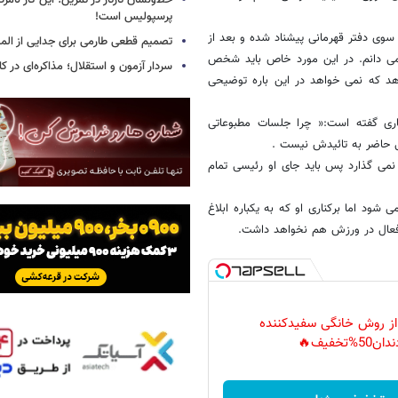
خط‌ونشان تارتار در تمرین؛ این کار نامر
پرسپولیس است!
 سوی دفتر قهرمانی پیشناد شده و بعد از
تصمیم قطعی طارمی برای جدایی از الم
می دانم. در این مورد خاص باید شخص
سردار آزمون و استقلال؛ مذاکره‌ای در کار
هد که نمی خواهد در این باره توضیحی
ری گفته است:« چرا جلسات مطبوعاتی
لی حاضر به تائیدش نیست .
می گذارد پس باید جای او رئیسی تمام
شود اما برکناری او که به یکباره ابلاغ
 فعال در ورزش هم نخواهد داشت.
 از روش خانگی سفیدکننده
دان50%تخفیف🔥