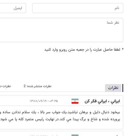
*
لطفا حاصل عبارت را در جعبه متن روبرو وارد کنید
نظرات منتشر شده: 2
نظرات در
نظرات
ايراني ، ايراني فكر كن
۰۳:۲۵ - ۱۳۸۸/۰۹/۱۹
بيخود دنبال دليل و برهان نباشيد.يك جواب سر بالا ، يك سلام ندادن ساده و 
پرورده شده و شاخ و برگ پيدا مي كند.در نهايت رئيس متمرد كله پا مي شود.