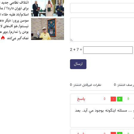
ائتلاف نظامی جدید 
برای تهران دارد؟ / مث
اسلام‌آباد علیه خلاء
سوسن پرور: دیگر «عا
نیستم/ شو آف‌های لاز
بودن را ندارم/ مِهر هم
نمک‌گیر می‌کند
2 + 7 =
ارسال
 صف انتشار: 0
نظرات غیرقابل انتشار: 0
پاسخ
0
0
... مسئله اينگونه بوجود مي آيد. بعد