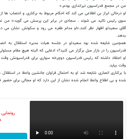
من در مجمع فدراسیون تیراندازی بودم.»
او درحالی ابراز بی اطلاعی می کند که احکام مربوط به برکناری و انتصاب ها از
سوی رئیس تائید می شوند . سجادی در برابر این پرسش می گوید:« من ن
آقای سعیدلو اظهار نظر کنند.»او مدام طفره می رود و سکوتش نشان می د
بدهد.
همچنین شایعه شده بود سعیدلو در جلسه هیات مدیره استقلال به انصا
فدراسیون را در بازار مبل برگزار می کنید؟» ادعایی که البته هیچ مقام مسئو
او اعتقاد داشته که رئیس فدراسیون دوچرخه سواری برای فدراسیونش وقت ن
وقت بیاید.
با برکناری انصاری شایعه شد او به احتمال فراوان جانشین واعظ در استقلال می 
شده و بی اطلاع واعظ انجام شده نشان از این دارد که او مجالی برای حضور
رونمایی
دن