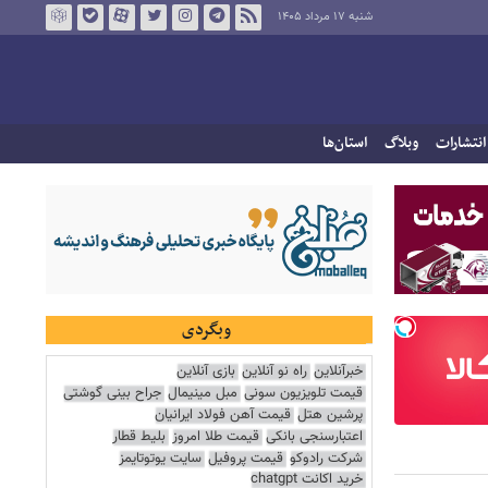
شنبه ۱۷ مرداد ۱۴۰۵
انتشارات
وبلاگ
استان‌ها
وبگردی
خبرآنلاین
راه نو آنلاین
بازی آنلاین
قیمت تلویزیون سونی
مبل مینیمال
جراح بینی گوشتی
پرشین هتل
قیمت آهن فولاد ایرانیان
اعتبارسنجی بانکی
قیمت طلا امروز
بلیط قطار
شرکت رادوکو
قیمت پروفیل
سایت یوتوتایمز
خرید اکانت chatgpt