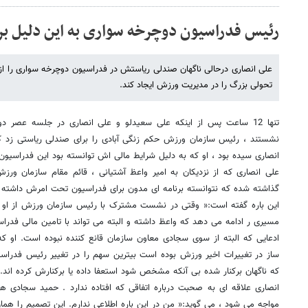
رئیس فدراسیون دوچرخه سواری به این دلیل بر
علی انصاری درحالی ناگهان صندلی ریاستش در فدراسیون دوچرخه سواری را از
تحولی بزرگ را در مدیریت ورزش ایجاد کند.
تنها 12 ساعت پس از اینکه علی سعیدلو و علی انصاری در جلسه عصر د
انصاری سیده بود ، او که به دلیل شرایط مالی اش توانسته بود این فدراسیون 
علی انصاری که از نزدیکان به امیر واعظ آشتیانی ، قائم مقام سازمان ورز
گذاشته شده که نتوانسته برنامه ای مدون برای فدراسیون تحت امرش داشته 
این باره گفته است:« وقتی در نشست مشترک با رئیس سازمان ورزش از او بر
مسیری ر ادامه می دهد که واعظ داشته و البته می تواند با تامین مالی فدرا
ادعایی که البته از سوی سجادی معاون سازمان قانع کننده نبوده است. او 
ساز در تغییرات اخیر ورزش بوده است بیترین سهم را در تغییر رئیس فدرا
که ناگهان برکنار شده بی آنکه مشخص شود استعفا داده یا برکنارش کرده اند.
انصاری علاقه ای به صحبت درباره اتفاقی که افتاده ندارد . حمید سجادی هم 
مواجه می شود ، می گوید:« من در این باره اطلاعی ندارم. این تصمیم را همان