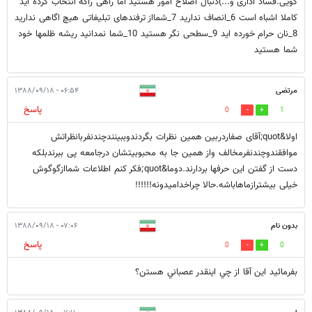
گویی.فساد اداری و...)دنبال اصلاح امور هستید اما راهی راکه انتخاب کرده اید
کاملا اشباه است 6_انصاف ندارید 7_شمااز ترفندهای تبلیغاتی هیچ اگاهی ندارید
8_نان حرام خورده اید 9_سطحی نگر هستید 10_شما نمدانید ریشه ظلمها خود
شما هستید
مرتضی
۰۶:۵۴ - ۱۳۸۸/۰۹/۱۸
پاسخ
0
1
اولا&quot;آقای صفاردربین همین نظرات بگردندوببینندچندنفربانظراتش
موافقندوچندنفرمخالف واز همین جا به محبوبیتشان درجامعه پی ببرندبلکه
دست از گفتن این حرفها بردارند.دوما&quot;فکر کنم اطلاعات شماازگوگوش
خیلی بیشترازماهاباشه.حالا چراخدامیدونه!!!!!!
بدون نام
۰۷:۰۶ - ۱۳۸۸/۰۹/۱۸
پاسخ
0
0
بفرمائيد اين آقا از چي اينقدر عصباني هستن؟