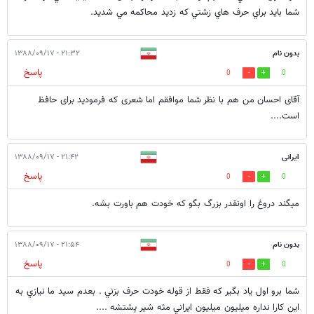
شما بايد براي حرف هاي زشتي كه زديد محاكمه مي شديد.
بدون نام
۲۱:۳۲ - ۱۳۸۸/۰۹/۱۷
پاسخ
0
0
آقای احسان من هم با نظر شما موافقم اما شعری که فرمودید برای حافظ
است....
ایرانی
۲۱:۴۲ - ۱۳۸۸/۰۹/۱۷
پاسخ
0
0
میگند دروغ را اونقدر بزرگ بگو که خودت هم باورت بشه.
بدون نام
۲۱:۵۴ - ۱۳۸۸/۰۹/۱۷
پاسخ
0
0
شما برو اول ياد بگير كه فقط از قوله خودت حرف بزني . بعدم سيد ما نيازي به
اين كارا نداره ميليون ميليون ايراني مثه شير پشتشه ....