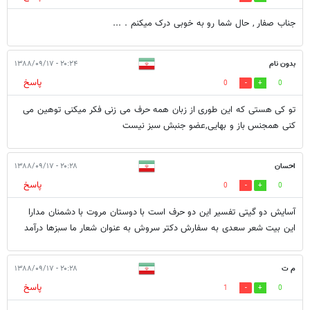
جناب صفار , حال شما رو به خوبی درک میکنم . ...
بدون نام
۲۰:۲۴ - ۱۳۸۸/۰۹/۱۷
پاسخ
0
0
تو کی هستی که این طوری از زبان همه حرف می زنی فکر میکنی توهین می
کنی همجنس باز و بهایی,عضو جنبش سبز نیست
احسان
۲۰:۲۸ - ۱۳۸۸/۰۹/۱۷
پاسخ
0
0
آسایش دو گیتی تفسیر این دو حرف است با دوستان مروت با دشمنان مدارا
این بیت شعر سعدی به سفارش دکتر سروش به عنوان شعار ما سبزها درآمد
م ت
۲۰:۲۸ - ۱۳۸۸/۰۹/۱۷
پاسخ
1
0