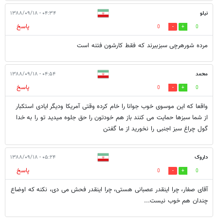
نیلو
۰۴:۳۴ - ۱۳۸۸/۰۹/۱۸
پاسخ
0
0
مرده شورهرچی سبزببرند که فقط کارشون فتنه است
محمد
۰۴:۵۴ - ۱۳۸۸/۰۹/۱۸
پاسخ
0
0
واقعا که این موسوی خوب جوانا را خام کرده وقتی آمریکا ودیگر ایادی استکبار
از شما سبزها حمایت می کنند باز هم خودتون را حق جلوه میدید تو را به خدا
گول چراغ سبز اجنبی را نخورید از ما گفتن
داروک
۰۵:۲۴ - ۱۳۸۸/۰۹/۱۸
پاسخ
0
0
آقای صفار، چرا اینقدر عصبانی هستی، چرا اینقدر فحش می دی، نکنه که اوضاع
چندان هم خوب نیست...