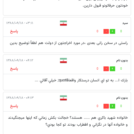
خودتون حرفاتونو قبول دارین.
سید
۰۳:۱۱ - ۱۳۸۸/۰۹/۱۸
پاسخ
0
0
راستی در سخن رانی بعدی ،در مورد اخراجتون از دولت هم لطفاً توضیح بدین
بدون نام
۰۴:۱۲ - ۱۳۸۸/۰۹/۱۸
پاسخ
0
0
بارك ا... به تو اي انسان درستكار واقعا&quot; خيلي آقائي ...
بدون نام
۰۴:۱۳ - ۱۳۸۸/۰۹/۱۸
پاسخ
0
0
خانواده شهيد باكري هم ..... هستند؟ خجالت بكش زماني كه اينها ميجنگيدند
و خانواده آنها در نگراني و اظطراب بودند تو كجا بودي؟