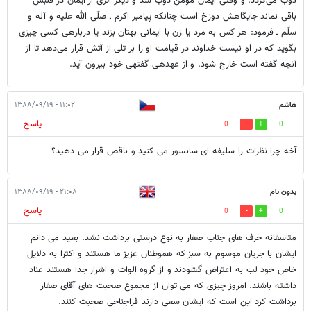
ذوب می‌گردد. و وقتی ایمان مؤمن ذوب شد و دیگر اثری از ایمان در قلبش
باقی نماند جایگاهش دوزخ است چنانکه پیامبر اکرم ـ صلّی الله علیه و آله و
سلّم ـ فرمود: هر کس به مرد یا زن با ایمانی بهتان بزند یا درباره‎ی کسی چیزی
بگوید که در او نیست خداوند در قیامت او را بر تلی از آتش قرار می‌دهد تا از
آنچه گفته است خارج شود. و از عهده‎ی‌ گفته‎ی خود بیرون آید.
هاشم
۱۱:۰۲ - ۱۳۸۸/۰۹/۱۹
پاسخ
0
0
آخه چرا نظرات را سلیفه ای سانسور می کنید و ناقص قرار می دهید؟
بدون نام
۲۱:۰۸ - ۱۳۸۸/۰۹/۱۹
پاسخ
0
0
متاسفانه حرف های جناب صفار به نوع درستی برداشت نشد. بعید می دانم
ایشان با جریان موسوم به سبز که هموطنان عزیز ما هستند و اکثرا به دلایل
خاص خود لب به اعتراض گشودند و از گروه الوات و اشرار جدا هستند عناد
داشته باشند. امروز چیزی که می توان از مجموع صحبت های آقای صفار
برداشت کرد این است که ایشان سعی دارند فراجناحی صحبت کنند.