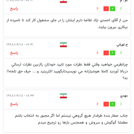
ام . م
۰۷:۱۱ - ۱۳۸۸/۰۹/۱۸
پاسخ
0
0
من از آقای احمدی نژاد تقاضا دارم ایشان را در جای مشغول کار کند تا نامبرده از
بیکاری بیرون بیایند.
ح تهراني
۰۷:۴۱ - ۱۳۸۸/۰۹/۱۸
پاسخ
0
0
چرانظرمي خواهيد وقتي فقط نظرات مورد تاييد خودتان راازبين نظرات ارسالي
دربالا آورديد كاملا هوشيارانه مي نويسيدتابگوييد اكثريتيد و.... حرف حق تلخه!!
نه؟
مهدي
۰۷:۴۴ - ۱۳۸۸/۰۹/۱۸
پاسخ
0
2
جناب صفار بنده طرفدار هيچ گروهي نيستم اما اگر مجبور به انتخاب باشم
مطمئنا گوگوش و سروش و همجنس بازها رو ترجيح ميدم