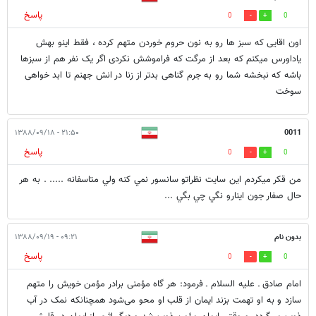
پاسخ
0
0
اون اقایی که سبز ها رو به نون حروم خوردن متهم کرده ، فقط اینو بهش
یاداورس میکنم که بعد از مرگت که فراموشش نکردی اگر یک نفر هم از سبزها
باشه که نبخشه شما رو به جرم گناهی بدتر از زنا در انش جهنم تا ابد خواهی
سوخت
۲۱:۵۰ - ۱۳۸۸/۰۹/۱۸
0011
پاسخ
0
0
من قكر ميكردم اين سايت نظراتو سانسور نمي كنه ولي متاسفانه ..... . به هر
حال صفار جون اينارو نگي چي بگي ...
بدون نام
۰۹:۲۱ - ۱۳۸۸/۰۹/۱۹
پاسخ
0
0
امام صادق ـ علیه السلام ـ فرمود: هر گاه مؤمنی برادر مؤمن خویش را متهم
سازد و به او تهمت بزند ایمان از قلب او محو می‌شود همچنانکه نمک در آب