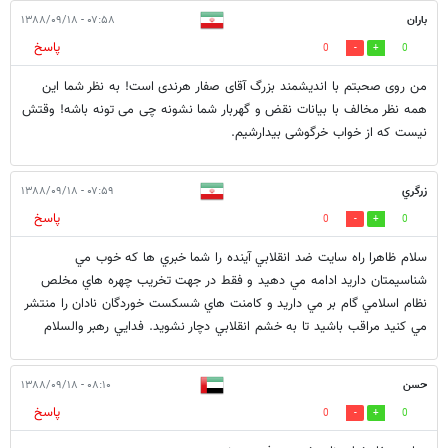
باران
۰۷:۵۸ - ۱۳۸۸/۰۹/۱۸
پاسخ
0
0
من روی صحبتم با اندیشمند بزرگ آقای صفار هرندی است! به نظر شما این
همه نظر مخالف با بیانات نقض و گهربار شما نشونه چی می تونه باشه! وقتش
نیست که از خواب خرگوشی بیدارشیم.
زرگري
۰۷:۵۹ - ۱۳۸۸/۰۹/۱۸
پاسخ
0
0
سلام ظاهرا راه سايت ضد انقلابي آينده را شما خبري ها كه خوب مي
شناسيمتان داريد ادامه مي دهيد و فقط در جهت تخريب چهره هاي مخلص
نظام اسلامي گام بر مي داريد و كامنت هاي شسكست خوردگان نادان را منتشر
مي كنيد مراقب باشيد تا به خشم انقلابي دچار نشويد. فدايي رهبر والسلام
حسن
۰۸:۱۰ - ۱۳۸۸/۰۹/۱۸
پاسخ
0
0