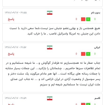
بدون نام
۱۹:۵۵ - ۱۳۸۸/۰۹/۱۷
پاسخ
0
0
هیچ همجنس باز و بهایی,عضو جنبش سبز نیست.شما سعی دارید با نسبت
دادن این جنبش به امریکا واسرائیل غاصب , ما را خراب کنید
ایرانی
۱۹:۵۷ - ۱۳۸۸/۰۹/۱۷
پاسخ
0
0
جناب صفار ما نه همجنسبازیم نه طرفدار گوگوش و... ما شیعه مسلمانیم و در
تمام تظاهرات سبزها حاضریم... چشمانتان را بازکنید... این جملات بسیار مشابه
با جملات رسانه های بیگانه است... انها هم مادام میگویند یک مشت دختر و
پسر سوسول از وضعیت آزادی در ایران ناراضی اند و ... نه جناب این صدای
ملت ایران نیست ما مسلمانیم شیعه ایم و سبزیم
قاسم
۱۹:۵۹ - ۱۳۸۸/۰۹/۱۷
پاسخ
0
0