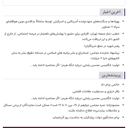
آخرین اخبار
پهپادها و جنگنده‌های منهدم‌شده آمریکایی و اسرائیلی توسط سامانۀ پدافندی نوین هوافضای
سپاه + تصاویر
خطیب نماز جمعه تهران: افرادی برای حضور با پوشش‌های ناهنجار در عرصه اجتماعی، از خارج از
کشور دلار و ارز دریافت می‌کنند
رهبر شهید در جمع خبرنگاران!
پیشنهاد نماینده مجلس: استخراج و نشر بیانیه های اسلامی در مسئله حقوق بشر به سایر
کشورهای دنیا + جزئیات
توئیت انگلیسی محسن رضایی درباره تنگه هرمز؛ اگر محاصره ادامه یابد...
پربیننده‌ترین
خاتمی پیام داد
باقر خرازی و مسئولیت مقامات قضایی
توئیت انگلیسی محسن رضایی درباره تنگه هرمز؛ اگر محاصره ادامه یابد...
محمودزاده: نمره مجلس دوازهم از ۲۰، بین ۱۱ تا ۱۲ است/ ممکن است نمایندگان از برخی مسائل
و ملاحظات پشت‌پرده اطلاع نداشته باشند
پیام سخنگوی دولت پزشکیان به مناسبت روز آذربایجان