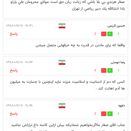
صفار هرندي بي بلا باشي كه زبانت زبان حق است مولاي محرومان علي يارتو
بادا انشاالله يك دبير رياضي از تهران
حسین کریمی
۲۰:۳۱ - ۱۳۸۸/۰۹/۱۷
پاسخ
0
0
واقعا که برای ماندن در قدرت به چه حرفهایی متصل میشن
رضا دوستی
۲۰:۴۲ - ۱۳۸۸/۰۹/۱۷
پاسخ
0
0
کسی که دم از انسانیت و اسلامیت میزند نباید اینچنین با جسارت به میلیون
ها آدم اهانت کند .
داوود
۲۰:۴۸ - ۱۳۸۸/۰۹/۱۷
پاسخ
0
0
جناب اقای صفار مااگربخواهیم شمادیکه بیش ازاین کاسه داغ ترازاش نباشید