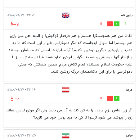
بدون نام
۲۲:۰۶ - ۱۳۸۸/۰۹/۱۷
پاسخ
0
1
اتفاقا من هم همجنسگرا هستم و هم طرفدار گوگوش! و البته اهل سبز بازی
هم نیستم! اما سوال اینجاست که مگر دموکراسی غیر از این است که ما به
عقاید و باورهای دیگران توهین نکنیم؟ آیا میلیاردها انسان که مسلمان نیستند
و از نظر آنها موسیقی و همجنسگرایی ایرادی ندارد همه طرفدار جنبش سبز یا
علیه حکومت اسلام هستند؟ تمام تلاش مردم همین هستش که معنی
دموکراسی را برای این دانشمندان بزرگ روشن کنند.
مریم
۲۳:۱۴ - ۱۳۸۸/۰۹/۱۷
پاسخ
0
0
اگر زنی لباس رزم مردان را به تن کند به آن می بالید ولی اگر مردی لباس عفاف
زن را بپوشد می شود ترسو! تا کی به مرد بودن خود می نازید؟
حامد
۲۳:۵۷ - ۱۳۸۸/۰۹/۱۷