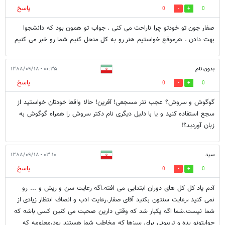
پاسخ
0
0
صفار جون تو خودتو چرا ناراحت می کنی . جواب تو همون بود که دانشجوا
بهت دادن . هرموقع خواستیم هنر رو به کل منحل کنیم شما رو خبر می کنیم
بدون نام
۰۰:۳۵ - ۱۳۸۸/۰۹/۱۸
پاسخ
0
0
گوگوش و سروش؟ عجب نثر مسجعی! آفرین! حالا واقعا خودتان خواستید از
سجع استفاده کنید و یا با دلیل دیگری نام دکتر سروش را همراه گوگوش به
زبان آوردید؟!
سید
۰۳:۱۰ - ۱۳۸۸/۰۹/۱۸
پاسخ
0
0
آدم یاد کل کل های دوران ابتدایی می افته.اگه رعایت سن و ریش و ... رو
نمی کنید ،رعایت سنتون بکنید آقای صفار.رعایت ادب و انصاف انتظار زیادی از
شما نیست.شما اگه یکبار شد که وقتی دارین صحبت می کنین کسی باشه که
جوابتونو بده و تریبونی برای سبزها که مخاطب شما هستند بود،معلومه که