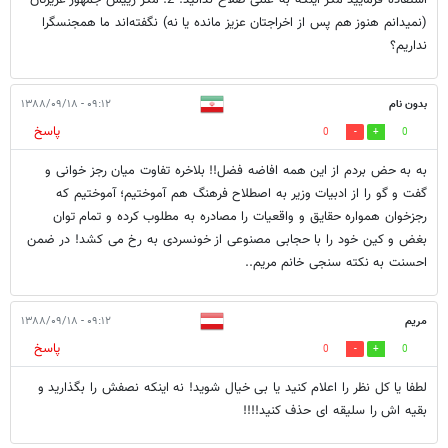
استفاده فرمایید مگر اینکه به عللی صلاح ندانید. 2. مگر رییس جمهور عزیزتان
(نمیدانم هنوز هم پس از اخراجتان عزیز مانده یا نه) نگفته‌اند ما همجنسگرا
نداریم؟
بدون نام
۰۹:۱۲ - ۱۳۸۸/۰۹/۱۸
پاسخ
0
0
به به حض بردم از این همه افاضه فضل!! بلاخره تفاوت میان رجز خوانی و
گفت و گو را از ادبیات وزیر به اصطلاح فرهنگ هم آموختیم؛ آموختیم که
رجزخوان همواره حقایق و واقعیات را مصادره به مطلوب کرده و تمام توان
بغض و کین خود را با حجابی مصنوعی از خونسردی به رخ می کشد! در ضمن
احسنت به نکته سنجی خانم مریم..
مریم
۰۹:۱۲ - ۱۳۸۸/۰۹/۱۸
پاسخ
0
0
لطفا یا کل نظر را اعلام کنید یا بی خیال شوید! نه اینکه نصفش را بگذارید و
بقیه اش را سلیقه ای حذف کنید!!!!