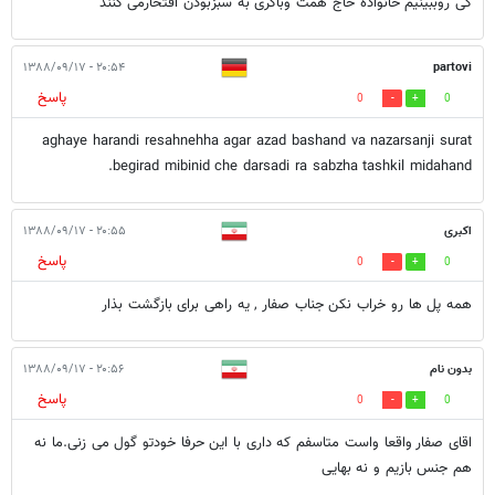
کی روببینیم خانواده حاج همت وباکری به سبزبودن افتخارمی کنند
۲۰:۵۴ - ۱۳۸۸/۰۹/۱۷
partovi
پاسخ
0
0
aghaye harandi resahnehha agar azad bashand va nazarsanji surat
begirad mibinid che darsadi ra sabzha tashkil midahand.
اکبری
۲۰:۵۵ - ۱۳۸۸/۰۹/۱۷
پاسخ
0
0
همه پل ها رو خراب نکن جناب صفار , یه راهی برای بازگشت بذار
بدون نام
۲۰:۵۶ - ۱۳۸۸/۰۹/۱۷
پاسخ
0
0
اقای صفار واقعا واست متاسفم که داری با این حرفا خودتو گول می زنی.ما نه
هم جنس بازیم و نه بهایی