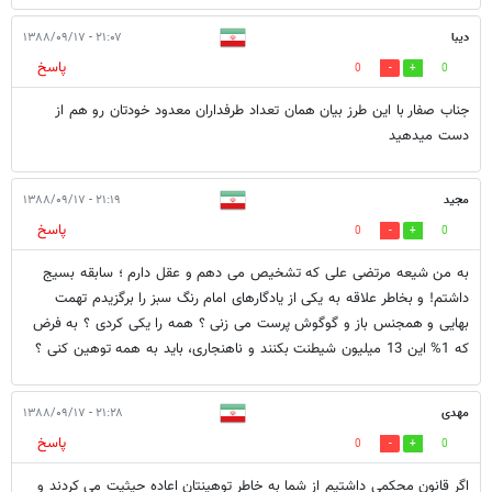
دیبا
۲۱:۰۷ - ۱۳۸۸/۰۹/۱۷
پاسخ
0
0
جناب صفار با این طرز بیان همان تعداد طرفداران معدود خودتان رو هم از
دست میدهید
مجید
۲۱:۱۹ - ۱۳۸۸/۰۹/۱۷
پاسخ
0
0
به من شیعه مرتضی علی که تشخیص می دهم و عقل دارم ؛ سابقه بسیج
داشتم! و بخاطر علاقه به یکی از یادگارهای امام رنگ سبز را برگزیدم تهمت
بهایی و همجنس باز و گوگوش پرست می زنی ؟ همه را یکی کردی ؟ به فرض
که 1% این 13 میلیون شیطنت بکنند و ناهنجاری، باید به همه توهین کنی ؟
مهدی
۲۱:۲۸ - ۱۳۸۸/۰۹/۱۷
پاسخ
0
0
اگر قانون محكمي داشتيم از شما به خاطر توهينتان اعاده حيثيت مي كردند و