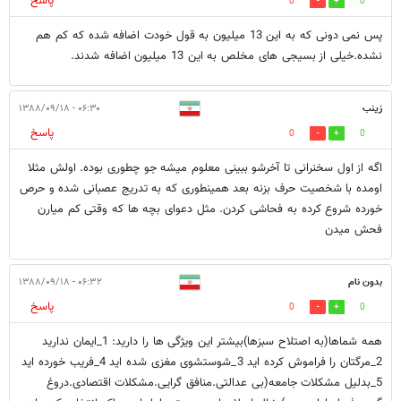
پاسخ
0
0
پس نمی دونی که به این 13 میلیون به قول خودت اضافه شده که کم هم
نشده.خیلی از بسیجی های مخلص به این 13 میلیون اضافه شدند.
زینب
۰۶:۳۰ - ۱۳۸۸/۰۹/۱۸
پاسخ
0
0
اگه از اول سخنرانی تا آخرشو ببينی معلوم میشه جو چطوری بوده. اولش مثلا
اومده با شخصيت حرف بزنه بعد همينطوری که به تدريج عصبانی شده و حرص
خورده شروع کرده به فحاشی کردن. مثل دعوای بچه ها که وقتی کم میارن
فحش میدن
بدون نام
۰۶:۳۲ - ۱۳۸۸/۰۹/۱۸
پاسخ
0
0
همه شماها(به اصتلاح سبزها)بیشتر این ویژگی ها را دارید: 1_ایمان ندارید
2_مرگتان را فراموش کرده اید 3_شوستشوی مغزی شده اید 4_فریب خورده اید
5_بدلیل مشکلات جامعه(بی عدالتی.منافق گرایی.مشکلات اقتصادی.دروغ