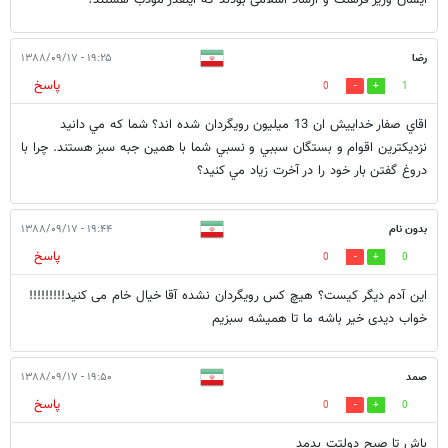
ایشان وزیز فرهنک و ارشاد اسلامی بودند که اینقدر مودب هستند؟
رضا
۱۹:۲۵ - ۱۳۸۸/۰۹/۱۷
پاسخ
0
1
اقاي صفار خداييش ان 13 ميليون رويگردان شده اند؟ شما كه مي دانيد
نزديكترين اقوام و بستگان سببي و نسبي شما با همين جبه سبز هستند. چرا با
دروغ گفتن بار خود را در آخرت زياد مي كنيد؟
بدون نام
۱۹:۴۴ - ۱۳۸۸/۰۹/۱۷
پاسخ
0
0
این آدم دیگر کیست؟ هیچ کس رویگردان نشده آقا خیال خام می کنید!!!!!!!!!
خواب دیدی خیر باشه ما تا همیشه سبزیم
صمد
۱۹:۵۰ - ۱۳۸۸/۰۹/۱۷
پاسخ
0
0
باش تا صبح دولتت بدمد