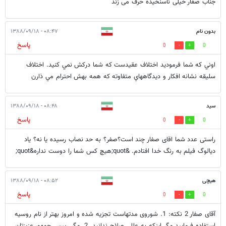
جناب صفار خیلی ناسنخیده حرف می زند
بدون نام
۰۸:۴۷ - ۱۳۸۸/۰۹/۱۸
پاسخ
0
0
اوني كه شما فرموديد اختلاف عقيدست كه شما دركش نمي كنيد. اختلاف
سليقه نشانه افكار و ديدگاههاي متفاوته كه همه بهش احترام مي ذارن
سید
۰۸:۴۸ - ۱۳۸۸/۰۹/۱۸
پاسخ
0
0
راستی عدد شما اقای صفار چند است؟صفر؟ به حد نصاب رسیده یا نه؟ یاد
دیالوگ فیلم به رنگ خدا افتادم. &quot;هیچ کس شما را دوست نداره&quot;
هیچی
۰۸:۵۲ - ۱۳۸۸/۰۹/۱۸
پاسخ
0
0
آقای صفار 2 نکته: 1. شوروی مدتهاست تجزیه شده و امروز بهتر از نام روسیه