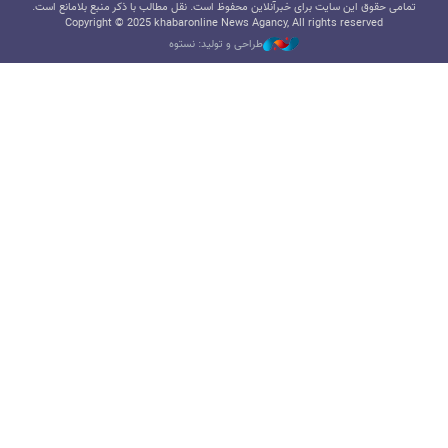
تمامی حقوق این سایت برای خبرآنلاین محفوظ است. نقل مطالب با ذکر منبع بلامانع است.
Copyright © 2025 khabaronline News Agancy, All rights reserved
طراحی و تولید: نستوه