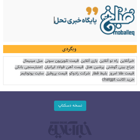
وبگردی
خبرآنلاین
راه نو آنلاین
بازی آنلاین
قیمت تلویزیون سونی
مبل مینیمال
جراح بینی گوشتی
پرشین هتل
قیمت آهن فولاد ایرانیان
اعتبارسنجی بانکی
قیمت طلا امروز
بلیط قطار
شرکت رادوکو
قیمت پروفیل
سایت یوتوتایمز
خرید اکانت chatgpt
نسخه دسکتاپ