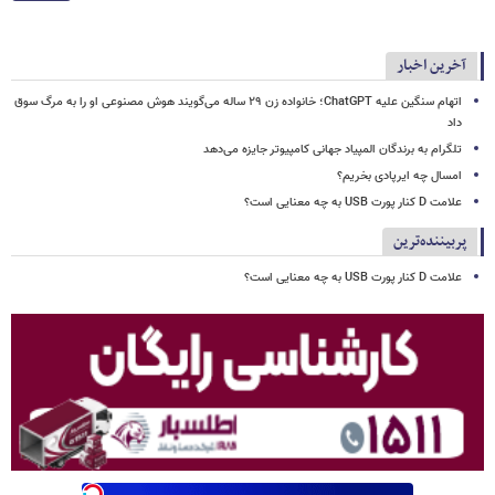
آخرین اخبار
اتهام سنگین علیه ChatGPT؛ خانواده زن ۲۹ ساله می‌گویند هوش مصنوعی او را به مرگ سوق
داد
تلگرام به برندگان المپیاد جهانی کامپیوتر جایزه می‌دهد
امسال چه ایرپادی بخریم؟
علامت D کنار پورت USB به چه معنایی است؟
پربیننده‌ترین
علامت D کنار پورت USB به چه معنایی است؟