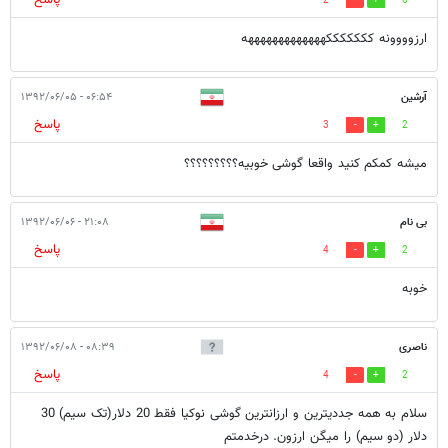
پاسخ
2
6
ارزوووونه کککککککهههههههههههههه
آرشین
۰۶:۵۴ - ۱۳۹۲/۰۶/۰۵
پاسخ
3
2
میشه کمکم کنید واقعا گوشی خوبیه؟؟؟؟؟؟؟؟؟
بی نام
۲۱:۰۸ - ۱۳۹۲/۰۶/۰۶
پاسخ
4
2
خوبه
ناصری
۰۸:۳۹ - ۱۳۹۲/۰۶/۰۸
پاسخ
4
2
سلام به همه جددیترین و ارزانترین گوشی نوکیا فقط 20 دلار(تک سیم) 30
دلار (دو سیم) را میگن ارزون. درخدمتم