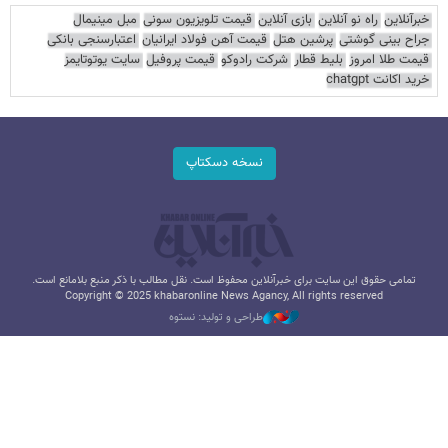
خبرآنلاین
راه نو آنلاین
بازی آنلاین
قیمت تلویزیون سونی
مبل مینیمال
جراح بینی گوشتی
پرشین هتل
قیمت آهن فولاد ایرانیان
اعتبارسنجی بانکی
قیمت طلا امروز
بلیط قطار
شرکت رادوکو
قیمت پروفیل
سایت یوتوتایمز
خرید اکانت chatgpt
نسخه دسکتاپ
تمامی حقوق این سایت برای خبرآنلاین محفوظ است. نقل مطالب با ذکر منبع بلامانع است.
Copyright © 2025 khabaronline News Agancy, All rights reserved
طراحی و تولید: نستوه