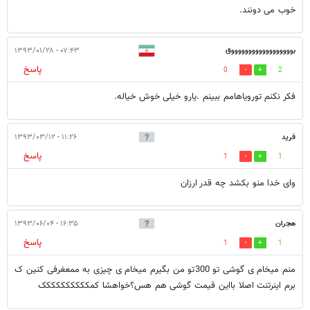
خوب می دونند.
بووووووووووووووووووق
۰۷:۴۳ - ۱۳۹۳/۰۱/۲۸
پاسخ
0
2
فکر نکنم تورویاهامم ببینم .یارو خیلی خوش خیاله.
فرید
۱۱:۲۶ - ۱۳۹۳/۰۳/۱۲
پاسخ
1
1
وای خدا منو بکشد چه قدر ارزان
هجران
۱۶:۳۵ - ۱۳۹۳/۰۶/۰۴
پاسخ
1
1
منم میخام ی گوشی تو 300تو من بگیرم میخام ی چیزی به ممعغرفی کنین ک
برم اینرتنت اصلا بااین قیمت گوشی هم هس؟خواهشا کمکککککککککک