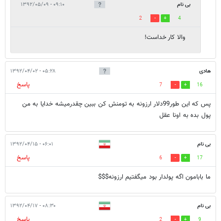
بی نام
۰۹:۱۰ - ۱۳۹۲/۰۵/۰۹
2
4
والا کار خداست!
هادی
۰۵:۲۸ - ۱۳۹۲/۰۴/۰۲
پاسخ
7
16
پس که این طور99دلار ارزونه به تومنش کن ببین چقدرمیشه خدایا به من
پول بده به اونا عقل
بی نام
۰۶:۰۱ - ۱۳۹۲/۰۴/۱۵
پاسخ
6
17
ما بابامون اگه پولدار بود میگفتیم ارزونه$$$
بی نام
۰۸:۳۰ - ۱۳۹۲/۰۴/۱۷
پاسخ
2
9