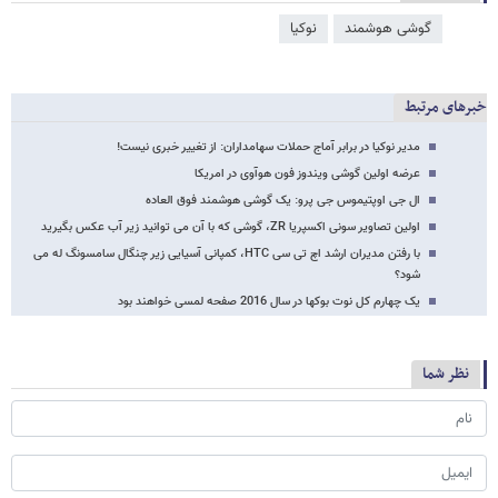
گوشی هوشمند
نوکیا
خبرهای مرتبط
مدیر نوکیا در برابر آماج حملات سهامداران: از تغییر خبری نیست!
عرضه اولین گوشی ویندوز فون هوآوی در امریکا
ال جی اوپتیموس جی پرو: یک گوشی هوشمند فوق العاده
اولین تصاویر سونی اکسپریا ZR، گوشی که با آن می توانید زیر آب عکس بگیرید
با رفتن مدیران ارشد اچ تی سی HTC، کمپانی آسیایی زیر چنگال سامسونگ له می
شود؟
یک چهارم کل نوت بوکها در سال 2016 صفحه لمسی خواهند بود
نظر شما