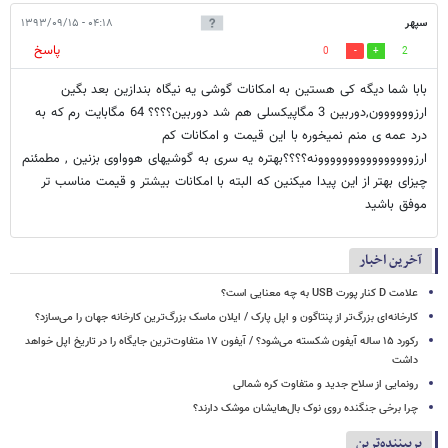
سپهر
۰۴:۱۸ - ۱۳۹۳/۰۹/۱۵
پاسخ
0
2
بابا شما دیگه کی هستین به امکانات گوشی یه نیگاه بندازین بعد بگین
ارزوووووون,دوربین 3 مگاپیکسلی هم شد دوربین؟؟؟؟ 64 مگابایت رم که به
درد عمه ی منم نمیخوره با این قیمت و امکانات کم
ارزوووووووووووووووونه؟؟؟؟بهتره یه سری به گوشیهای هوواوی بزنین , مطمئنم
چیزای بهتر از این پیدا میکنین که البته با امکانات بیشتر و قیمت مناسب تر
موفق باشید
آخرین اخبار
علامت D کنار پورت USB به چه معنایی است؟
کارخانه‌ای بزرگ‌تر از پنتاگون و اپل پارک / ایلان ماسک بزرگ‌ترین کارخانه جهان را می‌سازد؟
رکورد ۱۵ ساله آیفون شکسته می‌شود؟ / آیفون ۱۷ متفاوت‌ترین جایگاه را در تاریخ اپل خواهد
داشت
رونمایی از سلاح جدید و متفاوت کره شمالی
چرا برخی جنگنده روی نوک بال‌هایشان موشک‌ دارند؟
پربیننده‌ترین