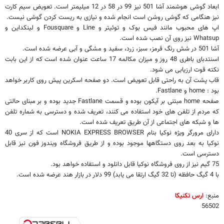
ابعاد گوشی هوشمند آشا 501 نیز 99 در 58 در 12 میلیمتر است. تعویض سیم کارت
نیز هنگامی که گوشی روشن است انجام شده و نیازی به ریست کردن گوشی نیست.
اپ های محبوب مانند فیس بوک و توئیتر و
Line
و
Fousquare
و لینکداین و
Whatsup
نیز روی آن نصب شده است.
آشا 501 در شش رنگ قرمز، سبز، زرد، سفید و مشگی و آبی عرضه شده است.
اسنتدبای باطری 48 روز و میزان مکالمه 17 ساعت عنوان شده است که از این بابت
نکته قوت ارزیابی می شود.
قاب پشت آن به راحتی قابل تعویض است. دو صفحه اسکرین پیش روی کاربر خواهد
بود :
home
و
Fastlane
.
صفحه
home
مبتنی بر آیکون بوده و قسمت
Fastlane
جدید بوده و بر مبنای حالتی
که مردم از تلفن های خود استفاده می کنند، تعریف شده و دسترسی به شماره تلفن
ها و شبکه های اجتماعی از آن طریق تعریف شده است.
دارای مرورگر ویژه نوکیا بنام
NOKIA EXPRESS BROWSER
است که از سری 40
نوکیا به بعد روی دستگاهها موجود بوده و از طریق فروشگاه ویندوز فون نیز قابل
دسترسی است.
75 گیم نیز از روی فروشگاه نوکیا قابل دانلود و استفاده خواهد بود.
با 4 گیگ حافظه (تا 32 گیگ ارتقا می یابد) 99 دلار در بازار هند عرضه شده است.
منبع:
ارس تکنیکا
56502