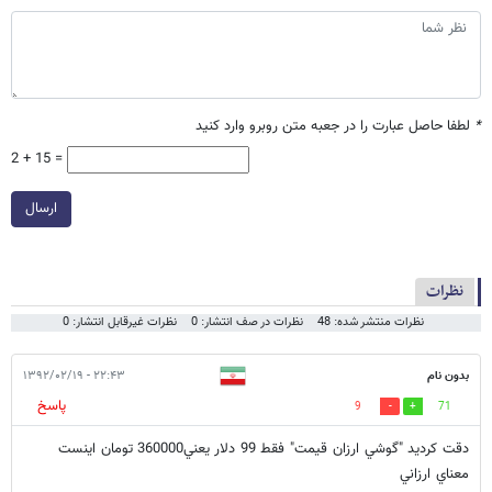
*
لطفا حاصل عبارت را در جعبه متن روبرو وارد کنید
2 + 15 =
ارسال
نظرات
نظرات منتشر شده: 48
نظرات در صف انتشار: 0
نظرات غیرقابل انتشار: 0
بدون نام
۲۲:۴۳ - ۱۳۹۲/۰۲/۱۹
پاسخ
9
71
دقت كرديد "گوشي ارزان قيمت" فقط 99 دلار يعني360000 تومان اينست
معناي ارزاني