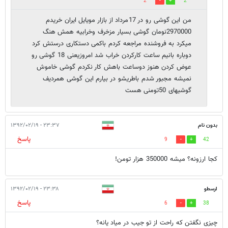
2
2
من این گوشی رو در 17مرداد از بازار مویایل ایران خریدم
2970000نومان گوشی بسیار مزخرف وخرابیه همش هنگ
میکرد به فروشنده مراجعه کردم باکمی دستکاری درستش کرد
دوباره بانیم ساعت کارکردن خراب شد امروزیعنی 18 گوشی رو
عوض کردن هنوز دوساعت باهش کار نکردم گوشی خاموش
نمیشه مجبور شدم باطریشو در بیارم این گوشی همردیف
گوشیهای 50تومنی هست
بدون نام
۲۳:۳۷ - ۱۳۹۲/۰۲/۱۹
پاسخ
9
42
کجا ارزونه؟ میشه 350000 هزار تومن!
ارسطو
۲۳:۳۸ - ۱۳۹۲/۰۲/۱۹
پاسخ
6
38
چیزی نگفتن که راحت از تو جیب در میاد یانه؟