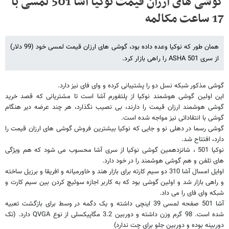
گوشی های ارزان قیمت نوکیا آشا 501 لمسی با
17 ساعت مکالمه
همان طور که نوکیا وعده داده بود، گوشی های ارزان قیمت لمسی خود (99 دلار)
از سری ASHA 501 را راهی بازار کرد.
گوشی مذکور شبکه نسل دو را پشتیبانی کرده و وای فای نیز دارد.
این اولین گوشی هوشمند نوکیا از پلتفورم آشا است تا مشتریانی که قصد خرید
گوشی هوشمند ارزان قیمت را دارند، بی نصیب نگذارد، هر چند عرضه دیر هنگام
گوشی با انتقاداتی نیز مواجه شده است.
گوشی رسما در دهلی نو و جایی که نوکیا بیشترین فروش گوشی های ارزان قیمت را
دارد، افتتاح شد.
نوکیا 501 ، شانزدهمین گوشی نوکیا از سری آشا محسوب می شود که هم ویژگی
های تلفن و هم گوشی هوشمند را در خود دارد.
اوایل امسال آشا 310 دو سیم کارته برای بازار هند و خاورمیانه و افریقا و برزیل ساخته
و راهی بازار شد و اولین گوشی بود که به کاربر اجازه سوئیچ کردن بین سیم کارت و
شبکه وای فای را می داد.
آشا 501 صفحه لمسی 39 اینچی داشته و یک دگمه در وسط برای بازگشت تعبیه
شده است. 98 گرم وزن داشته و دوربین 3.2 مگاپیکسلی از نوع
QVGA
دارد. (تک
دوربینه بوده و دوربین جلو برای چت ندارد)