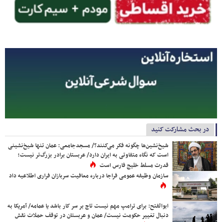
در بحث مشارکت کنید
شیخ‌نشین‌ها چگونه فکر می‌کنند؟/ مسجدجامعی: عمان تنها شیخ‌نشینی
است که نگاه متفاوتی به ایران دارد/ عربستان برادر بزرگ‌تر نیست؛
قدرت مسلط خلیج فارس است
سازمان وظیفه عمومی فراجا درباره معافیت سربازان فراری اطلاعیه داد
ابوالفتح: برای ترامپ مهم نیست تاج بر سر کار باشد یا عمامه/ آمریکا به
دنبال تغییر حکومت نیست/ عمان و عربستان در توقف حملات نقش