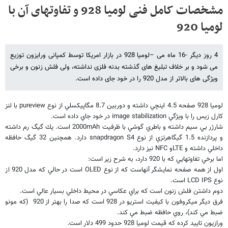
مشخصات کامل فنی لومیا 928 و تفاوتهای آن با
لومیا 920
4 روز دیگر -16 ماه می –لومیا 928 در بازار امریکا توسط کمپانی ورایزون توزیع
می شود و بر خلاف تبلیغ های گذشته بدنه فلزی نداشته، ولی فلش زنون و برخی
وی‍ژگی های بالاتر از مدل 920 را در خود جای داده است.
لوميا 928 صفحه 4.5 اينچي داشته و دوربين 8.7 مگاپيكسلي از نوع
pureview
با لنز
كارل زيس را با ويژگي
image stabilization
در خود جاي داده است.
شارژر بي سيم داشته و باطري گوشي با ظرفيت
2000mAh
است. يك گيگ رم داشته
و پردازنده 1.5 گيگاهرتزي از نوع
snapdragon S4
دارد. همچنين 32 گيگ حافظه
داخلي داشته و
LTE
‌و
NFC
‌ نيز دارد.
اما برخي تفاوتهايي كه با 920 دارد، به شرح زير است:
اول از همه صفحه نمايشگر آنهاست كه از نوع
OLED
است در حالي كه مدل 920 از
نوع
LCD IPS
است.
دوم داشتن فلش زنون است كه براي عكاسي در محيط داخلي بسيار عالي است.
فرق ديگر ميكروفون با كيفيت استريو در 928 است كه صدا را بهتر از 920 (كه مونو
ضبط مي كند)، روي حافظه ضبط مي كند.
ورازيون تاييد كرده كه قيمت لوميا 928 حدود 499 دلار است.