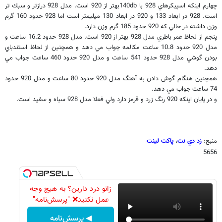
چهارم اينكه اسپيكرهاي 928 با
140db
‌بهتر از 920 است. مدل 928 درازتر و سبك تر
است. 928 در ابعاد 133 و 920 در ابعاد 130 ميليمتر است اما 928 حدود 160 گرم
وزن داشته در حالي كه 920 حدود 185 گرم وزن دارد.
پنجم از لحاظ عمر باطري مدل 928 بهتر از 920 است. مدل 928 حدود 16.2 ساعت و
مدل 920 حدود 10.8 ساعت مكالمه جواب مي دهد و همچنين از لحاظ استندباي
بودن گوشي مدل 928 حدود 541 ساعت و مدل 920 حدود 460 ساعت جواب مي
دهد.
همچنين هنگام گوش دادن به آهنگ مدل 920 حدود 80 ساعت و مدل 920 حدود
74 ساعت جواب مي دهد.
و در پايان اينكه 920 رنگ زرد و قرمز دارد ولي فعلا مدل 928 سياه و سفيد است.
منبع:
زد دي نت
،
پاكت لينت
5656
زانو درد دارین؟ به هیچ وجه
عمل نکنید❌ "پرسش‌نامه"
◀ پرسش‌نامه