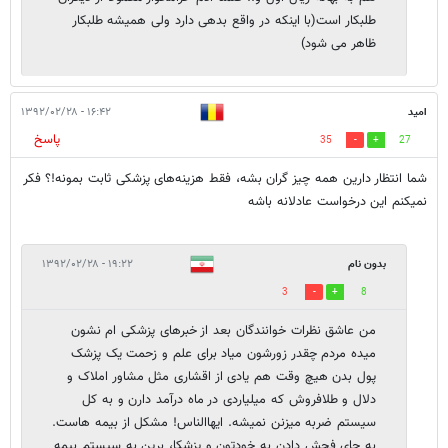
طلبکار است(با اینکه در واقع بدهی دارد ولی همیشه طلبکار
ظاهر می شود)
امید
۱۶:۴۲ - ۱۳۹۲/۰۲/۲۸
پاسخ
35
27
شما انتظار دارین همه چیز گران بشه، فقط هزینه‌های پزشکی‌ ثابت بمونه!؟ فکر
نمیکنم این درخواست عادلانه باشه
بدون نام
۱۹:۲۲ - ۱۳۹۲/۰۲/۲۸
3
8
من عاشق نظرات خوانندگان بعد از خبرهای پزشکی ام نشون
میده مردم چقدر زورشون میاد برای علم و زحمت یک پزشک
پول بدن هیچ وقت هم یادی از اقشاری مثل مشاور املاک و
دلال و طلافروش که میلیاردی در ماه درآمد دارن و به کل
سیستم ضربه میزنن نمیشه. ایهاالناس! مشکل از بیمه هاست.
به جای فحش دادن به خودتون و پزشکا، برین به سیستم بیمه