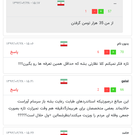
۱۵:۱۷ - ۱۳۹۲/۰۲/۲۸
...
1
57
از من 35 هزار تومن گرفتن
بدون نام
۱۵:۰۶ - ۱۳۹۲/۰۲/۲۸
پاسخ
6
70
تازه فکر نمیکنم کلا نظارتی بشه که حداقل همین تعرفه ها رو بگیرن!!!!
۱۵:۲۱ - ۱۳۹۲/۰۲/۲۸
galal
پاسخ
2
66
این مبالغ درصورتیکه استاندردهای طبابت رعایت بشه باز سرسام آوراست
حالابماند بعضی متخصصان برای هربیمار5دقیقه هم وقت نمیزارت تازه بصورت
جمعی وفله ای مردم را ویزیت میکنند!بنظرشمااین ÷ول حلال است؟؟؟؟؟
حامد
۱۵:۲۶ - ۱۳۹۲/۰۲/۲۸