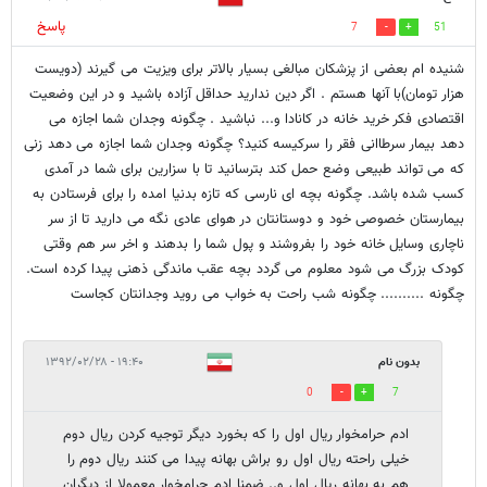
پاسخ
7
51
شنیده ام بعضی از پزشکان مبالغی بسیار بالاتر برای ویزیت می گیرند (دویست
هزار تومان)با آنها هستم . اگر دین ندارید حداقل آزاده باشید و در این وضعیت
اقتصادی فکر خرید خانه در کانادا و... نباشید . چگونه وجدان شما اجازه می
دهد بیمار سرطاانی فقر را سرکیسه کنید؟ چگونه وجدان شما اجازه می دهد زنی
که می تواند طبیعی وضع حمل کند بترسانید تا با سزارین برای شما در آمدی
کسب شده باشد. چگونه بچه ای نارسی که تازه بدنیا امده را برای فرستادن به
بیمارستان خصوصی خود و دوستانتان در هوای عادی نگه می دارید تا از سر
ناچاری وسایل خانه خود را بفروشند و پول شما را بدهند و اخر سر هم وقتی
کودک بزرگ می شود معلوم می گردد بچه عقب ماندگی ذهنی پیدا کرده است.
چگونه .......... چگونه شب راحت به خواب می روید وجدانتان کجاست
بدون نام
۱۹:۴۰ - ۱۳۹۲/۰۲/۲۸
0
7
ادم حرامخوار ریال اول را که بخورد دیگر توجیه کردن ریال دوم
خیلی راحته ریال اول رو براش بهانه پیدا می کنند ریال دوم را
هم به بهانه ریال اول و.. ضمنا ادم حرامخوار معمولا از دیگران