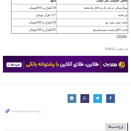
بخش عمومی غیر دولتی
مبلغ
بیمارستان درجه یک و اتاق یک‌تخته
228هزار و 600تومان
دو تخته
127 هزار تومان
تخت سی سی یو
228هزار و 600تومان
تخت اتاق پست سی‌سی‌یو
292هزار و 100تومان
23245
کد مطلب
293622
برچسب‌ها