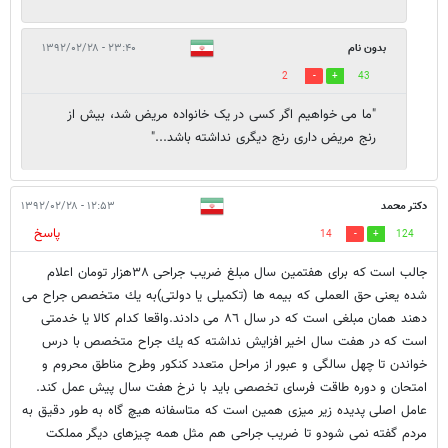
بدون نام
۲۳:۴۰ - ۱۳۹۲/۰۲/۲۸
2
43
"ما می خواهیم اگر کسی در یک خانواده مریض شد، بیش از
رنج مریض داری رنج دیگری نداشته باشد..."
دكتر محمد
۱۲:۵۳ - ۱۳۹۲/۰۲/۲۸
پاسخ
14
124
جالب است كه براى هفتمين سال مبلغ ضريب جراحى ٣٨هزار تومان اعلام
شده يعنى حق العملى كه بيمه ها (تكميلى يا دولتى)به يك متخصص جراح مى
دهند همان مبلغى است كه در سال ٨٦ مى دادند.واقعا كدام كالا يا خدمتى
است كه در هفت سال اخير افزايش نداشته كه يك جراح متخصص با درس
خواندن تا چهل سالگى و عبور از مراحل متعدد كنكور وطرح مناطق محروم و
امتحان و دوره طاقت فرساى تخصصى بايد با نرخ هفت سال پيش عمل كند.
عامل اصلى پديده زير ميزى همين است كه متاسفانه هيچ گاه به طور دقيق به
مردم گفته نمى شودو تا ضريب جراحى هم مثل همه چيزهاى ديگر مملكت