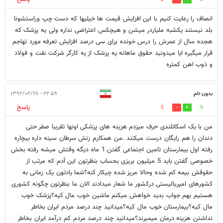
انصاف را رعایت کنیم با این افزایش قیمت ها خیلیها که دست چپ وراستشونا
بلد نیستند یکشبه ملیاردر میشن و هیچکس اعتراضی نداره ولی یه پزشک که
هجده سال از عمرش را درس خونده برای سی درصد افزایش تعرفه مورد تهاجم
قرار میگیره ایا میدونید حقوق ماهانه یه پزشک از یه کارگر شرکت نفت و فولاد
و ذوب اهن کمتره
بدون نام
۲۲:۵۹ - ۱۳۹۲/۰۲/۲۸
پاسخ
0
9
من با یک اسکاتلندی حرف میزدم هزینه های پزشکی اونها تقریبا صفر حتی
دندان را هم رایگان درست میکنند .من همکارم زنش سرطان سینه داره بیچاره
رفته اول بیمارستان تامین اجتماعی گفتن 1 ماه دیگه وقتش میشه رفته بخش
خصوصی گفتن باید 5 میلیون بریزی بحساب بنظرتون این آدم که مرتب از
حقوقش بیمه کم شده وحالا مریز شده چیکار کنه؟شما یادتون یک زمانی به
کشورهای امپریالیستی درکشور ما شعار میدادند الان ما بنظرتون چگونه کشوری
هستیم بهم جواب بدید خواهش میکنم ماشین خوب مال کیه؟پزشک خوب
مال کیه؟بیمارستان خوب مال کیه؟میدانید چند درصد مردم ایران بخاطر
نداشتن هزینه درمان میمیرند؟میدانید چند درصد مردم کم درآمد ایران بخاطر