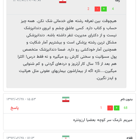
رضا
۰۲:۰۷ - ۱۳۹۲/۰۲/۲۹
2
4
هیچوقت بین تعرفه رشته های خدماتی شک نکن. همه چیز
حساب و کتاب داره. کسی عاشق چشم و ابروی دندانپزشک
نیست و از دکترای مدیریت تنفر داشته باشه. دندانپزشکی
مشکل ترین رشته پزشکی است و بیشتریم آمار شکایت و
همچنین آمار خودکشی رو داره. ضمنا دندانپزشک متخصص
پول مسؤلیت و سختی کارش رو میگیره و نه فقط درس! اکثرا
هم بعد از 15 سال کار آرتروز و دردهای گردنی و کم شنوایی
میگیرن....تازه اگه از بیماراشون بیماریهای عفونی مثل هپاتیت
و ایدز نگیرن.
بدون نام
۱۵:۵۳ - ۱۳۹۲/۰۲/۲۸
پاسخ
1
68
میریم نارمک سر کوچه بعضیا ارزونتره
فلاح
۱۶:۱۳ - ۱۳۹۲/۰۲/۲۸