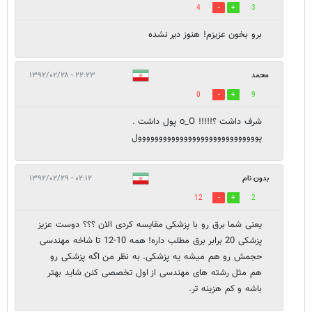
4
3
برو بخون عزیزم! هنوز دیر نشده
محمد
۲۲:۲۳ - ۱۳۹۲/۰۲/۲۸
0
9
شرف داشت ؟!!!!! o_O پول داشت .
پووووووووووووووووووووووووووووول
بدون نام
۰۲:۱۲ - ۱۳۹۲/۰۲/۲۹
12
2
یعنی شما برق رو با پزشکی مقایسه کردی الان ؟؟؟ دوست عزیز
پزشکی 20 برابر برق مطلب داره! همه 10-12 تا شاخه مهندسی
حجمش رو هم میشه یه پزشکی. به نظر من اگه پزشکی رو
هم مثل رشته های مهندسی از اول تخصصی کنن شاید بهتر
باشه و کم هزینه تر.