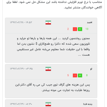
متناسب با نرخ تورم افزايش نداشته باشد اين مشكل حل نمى شود. لطفا براى
آگاهى خوانندگان منتشر نماييد.
احمد
۱۹:۵۲ - ۱۳۹۲/۰۲/۲۸
2
13
ممنون روشنمون کردید ... این همه بارها و بارها تو جراید و
تلویزیون سعی شده که دکترا رو طمع‌کارای $ نشون بدن اما
واقعا با این حقیقت شما معلوم می‌شه عامل غیر مستقیمی
هست ...
او
۰۳:۴۵ - ۱۳۹۲/۰۲/۲۹
5
8
پس این هزینه های گزاف توی جیب کی می ره آقای دکتر،این
روزها طبابت به تجارت می مونه بیشتر.
بنده خدا
۰۷:۳۰ - ۱۳۹۲/۰۲/۲۹