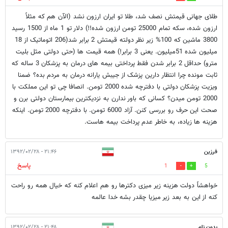
طلای جهانی قیمتش نصف شد، طلا تو ایران ارزون نشد (الآن هم که مثلاً
ارزون شده، سکه تمام 25000 تومن ارزون شده!!) دلار تو 1 ماه از 1500 رسید
3800 ماشین که 100% زیر نظر دولته قیمتش 2 برابر شد(206 اتوماتیک از 18
میلیون شده 51میلیون. یعنی 3 برابر!) همه قیمت ها (حتی دولتی مثل بلیت
مترو) حداقل 2 برابر شدن فقط پرداختی بیمه های درمان به پزشکان 3 ساله که
ثابت مونده چرا انتظار دارین پزشک از جیبش یارانه درمان به مردم بده؟ ضمنا
ویزیت پزشکان دولتی با دفترچه شده 2000 تومن. انصافا چی تو این مملکت با
2000 تومن میدن؟ کسانی که باور ندارن به نزدیکترین بیمارستان دولتی برن و
صحت این حرف رو بررسی کنن. آزاد 6000 تومن. با دفترچه 2000 تومن. اینکه
هزینه ها زیاده، به خاطر عدم پرداخت بیمه هاست.
فرزین
۲۱:۴۶ - ۱۳۹۲/۰۲/۲۸
پاسخ
1
5
خواهشاً دولت هزینه زیر میزی دکترها رو هم اعلام کنه که خیال همه رو راحت
کنه از این به بعد زیر میزیا چقدر بشه خدا عالمه
بدون نام
۲۱:۴۸ - ۱۳۹۲/۰۲/۲۸