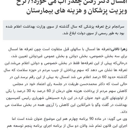
امسال دکتر رفتن چقدر آب می خورد؟/ نرخ
ویزیت پزشکان و هزینه های بیمارستان
سرانجام نرخ تعرفه پزشکی که سال گذشته از سوی وزارت بهداشت اعلام شده
بود به طور رسمی از سوی دولت ابلاغ شد.
زهرا تالانی:
تعرفه ها امسال با سالهای قبل متفاوت است چون تعرفه ها امسال
برای سه بخش خصوصی، بخش دولتی و بخش عمومی غیردولتی تعیین شد،
درحالی‌که پیش از این تعرفه‌ها فقط در بخش خصوصی و دولتی اعلام می‌شد.این
تعرفه ها نشان می دهد که سهم پرداختی از جیب مردم در حوزه سلامت که سال
گذشته حدود 60 درصد اعلام می شد امسال به بیش از این رقم برسد.این در
حالی است که دکتر محمدحسن طریقت در جلسه رای اعتماد خود در مجلس
کاهش سهم مردم از پرداخت هزینه های درمان از 60 درصد به 30 درصد را یکی
از اولویتهای کاری خود عنوان کرد.در این باره حسینعلی شهریاری رئیس کمیسیون
بهداشت در گفت وگو با خبرآنلاین این کاهش را آرزوی همه در بخش سلامت می
داند.
وی می گوید: در ماده 90 برنامه چهارم هم این موضوع عنوان شده است اما
اجرای این قانون تمام شد والان دو سال از برنامه اجرای برنامه پنجم توسعه هم