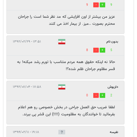
9
9
عزیز من بیشتر از اون افزایشی که مد نظر شما است را جراحان
محترم بصورت ..میز. از بیمار اخذ می کنند
بدون نام
۱۳:۵۱ - ۱۳۹۲/۰۲/۲۹
8
5
حالا نه اینکه حقوق همه مردم متناسب با تورم رشد میکنه! به
قسر مظلوم جراحان ظلم شده؟!
داریوش
۱۷:۵۸ - ۱۳۹۲/۰۷/۰۴
0
2
لطفا ضریب حق العمل جراحی در بخش خصوصی رو هم اعلام
بفرمائید تا خوانندگان به مظلومیت (!!!!) این قشر پی ببرند.
نفیسه
۱۹:۱۸ - ۱۳۹۴/۰۲/۱۱