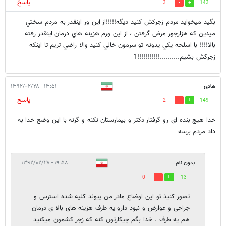
پاسخ
3
143
بگيد ميخوايد مردم زجركش كنيد ديگه!!!!!از اين ور اينقدر به مردم سختي
ميدين كه هزارجور مرض گرفتن ، از اين ورم هزينه هاي درمان اينقدر رفته
بالا!!!! با اسلحه يكي يدونه تو سرمون خالي كنيد والا راضي تريم تا اينكه
زجركش بشيم..........!!!!!!!!!!!1
هادی
۱۳:۵۱ - ۱۳۹۲/۰۲/۲۸
پاسخ
2
149
خدا هیچ بنده ای رو گرفتار دکتر و بیمارستان نکنه و گرنه با این وضع خدا به
داد مردم برسه
بدون نام
۱۹:۵۸ - ۱۳۹۲/۰۲/۲۸
0
13
تصور کنیذ تو این اوضاع مادر من پیوند کلیه شده استرس و
جراحی و عوارض و نبود دارو یه طرف هزینه های بالا ی درمان
هم یه طرف . خدا بگم چیکارتون کنه که زجر کشمون میکنید