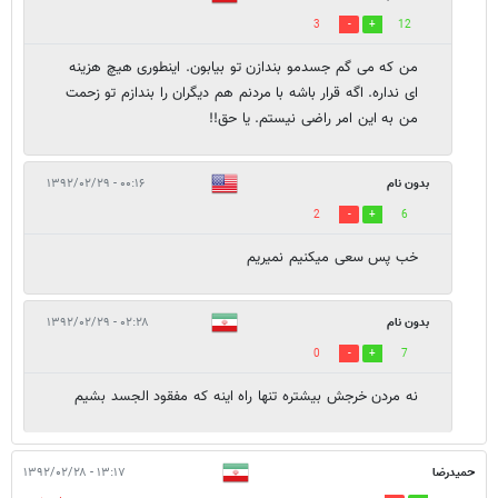
3
12
من که می گم جسدمو بندازن تو بیابون. اینطوری هیچ هزینه
ای نداره. اگه قرار باشه با مردنم هم دیگران را بندازم تو زحمت
من به این امر راضی نیستم. یا حق!!
بدون نام
۰۰:۱۶ - ۱۳۹۲/۰۲/۲۹
2
6
خب پس سعی میکنیم نمیریم
بدون نام
۰۲:۲۸ - ۱۳۹۲/۰۲/۲۹
0
7
نه مردن خرجش بیشتره تنها راه اینه که مفقود الجسد بشیم
حميدرضا
۱۳:۱۷ - ۱۳۹۲/۰۲/۲۸