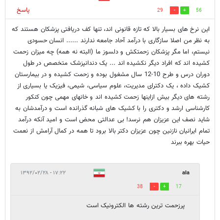
پاسخ
29
56
این نرخ های بسیار بالا که تازه قانونی اند، تنها کف دریافتی پزشکان هستند که
به نظر من اصلا سازگاری با درآمد آحاد جامعه ندارند ...... انسان حسودی
نیستم، اما مگر پزشکان زحمتکش و دلسوز ما (البته نه همه) چه میزان زحمت
کشیده اند که افراد دیگر نکشیده اند ... یک دندانپزشک متخصص در طول
دوران درس و طرح 10-12 سال مشغول بوده و زحمت کشیده و در بیمارستان
کشیک داده ، یک دکترای مدیریت، علوم سیاسی، شیمی، فیزیک یا بسیاری از
رشته های دیگر بیش ازاینها زحمت کشیده اند و خانهای مهمی چون کنکور
کارشناسی ارشد و دکتری را با کشیک های شبانه گذرانده است و درآمدشان به
شاید نصف این عزیزان هم نرسد! بی عدالتی محض است و امید آنکه درآمد
تمام ایرانیان نازنین چون عزیزان دکتر بالا برود تا همه در کمال آرامش از نعمت
حیات بهره ببرند
۱۷:۲۲ - ۱۳۹۲/۰۲/۲۸
ala
38
17
پرزحمت ترین رشته ها الکترونیک است