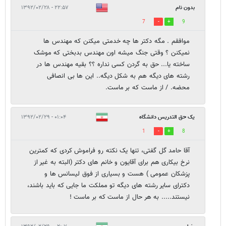
بدون نام
۲۲:۵۷ - ۱۳۹۲/۰۲/۲۸
7
9
موافقم . مگه دکتر ها چه خدمتی میکنن که مهندس ها
نمیکنن ؟ وقتی جنگ میشه اون مهندس بدبختی که موشک
ساخته یا... حق به گردن کسی نداره ؟؟ بقیه مهندس ها در
رشته های دیگه هم به شکل دیگه.. این ها بی انصافی
محضه. / از ماست که بر ماست.
یک حق التدریس دانشگاه
۰۱:۰۴ - ۱۳۹۲/۰۲/۲۹
1
8
آقا حامد گل گفتی، تنها یک نکته رو فراموش کردی که کمترین
نرخ بیکاری هم برای آقایون و خانم های دکتر (البته به غیر از
پزشکان عمومی ) هست و بسیاری از فوق لیسانس ها و
دکترای سایر رشته های دیگه تو مملکت ما جایی که باید باشند،
نیستند..... به هر حال از ماست که بر ماست !