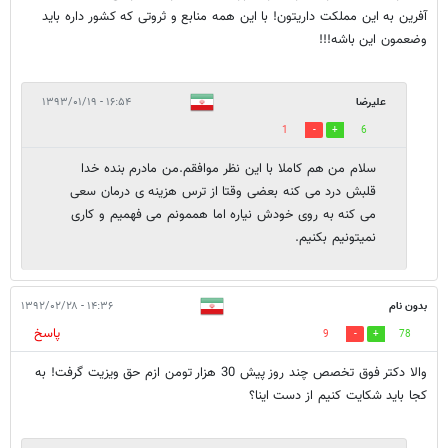
آفرین به این مملکت داریتون! با این همه منابع و ثروتی که کشور داره باید
وضعمون این باشه!!!
علیرضا
۱۶:۵۴ - ۱۳۹۳/۰۱/۱۹
1
6
سلام من هم کاملا با این نظر موافقم.من مادرم بنده خدا
قلبش درد می کنه بعضی وقتا از ترس هزینه ی درمان سعی
می کنه به روی خودش نیاره اما هممونم می فهمیم و کاری
نمیتونیم بکنیم.
بدون نام
۱۴:۳۶ - ۱۳۹۲/۰۲/۲۸
پاسخ
9
78
والا دکتر فوق تخصص چند روز پیش 30 هزار تومن ازم حق ویزیت گرفت! به
کجا باید شکایت کنیم از دست اینا؟