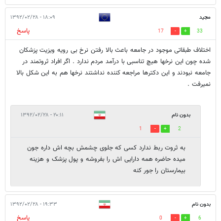
مجید
۱۸:۰۹ - ۱۳۹۲/۰۲/۲۸
پاسخ
17
33
اختلاف طبقاتی موجود در جامعه باعث بالا رفتن نرخ بی رویه ویزیت پزشکان
شده چون این نرخها هیچ تناسبی با درآمد مردم ندارد . اگر افراد ثروتمند در
جامعه نبودند و این دکترها مراجعه کننده نداشتند نرخها هم به این شکل بالا
نمیرفت .
بدون نام
۲۰:۱۱ - ۱۳۹۲/۰۲/۲۸
1
2
به ثروت ربط ندارد کسی که جلوی چشمش بچه اش داره جون
میده حاضره همه دارایی اش را بفروشه و پول پزشک و هزینه
بیمارستان را جور کنه
بدون نام
۱۹:۳۳ - ۱۳۹۲/۰۲/۲۸
پاسخ
0
6