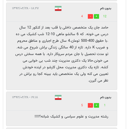
بدون نام
۱۸:۲۷ - ۱۳۹۲/۰۲/۲۸
4
12
حامد جان یک متخصص داخلی یا قلب بعد از کنکور 12 سال
درس می خونه. که 6 سالشو ماهی 10-12 شب کشیک می ده
.با حقوق 400-500 تومان.4 سال طرح اجباری و مناطق محروم
و ضریب K داره. تازه از 40 سالگی زندگی براش شروع می شه.
تو مدت تحصیل با جان مردم سروکار داره. با همه سختی درس
می خونن.حالا یک دکتری مدیریت چند شب بی خوابی می
کشه. تازه یک دکتری مدیریت محل کارشو در اینده خودش
تعیین می کنه ولی یک متخصص باید ببینه کجا رو براش در
نظر می گیرن.
بدون نام
۱۹:۱۸ - ۱۳۹۲/۰۲/۲۸
5
1
رشته مدیریت و علوم سیاسی و کشیک شبانه؟!!!!