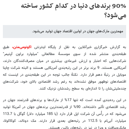
90% برندهای دنیا در کدام کشور ساخته
می‌شود؟
مهمترین مارک‌های جهان در اولین اقتصاد جهان تولید می‌شود.
به گزارش خبرگزاری خبرآنلاین به نقل از پایگاه اینترنتی
اکونومی‌متن،
طبق
طبقه‌بندی منتشر شده از سوی موسسۀ مطالعاتی "میلوارد براون آپتیمر"
شرکت‌هایی که اعتبار و ارزش غیرمادی بیشتری در میان مصرف‌کنندگان دارند،
آمریکایی هستند. 9 برند برتر در این رتبه‌بندی آمریکایی هستند و البته شرکت چاینا
موبایل در رتبۀ دهم قرار دارد. نکتۀ جالب توجه در این طبقه‌بندی در اینست که
اقتصادهای نوظهور موفق نشده‌اند به رغم رشد اقتصادی بالای خود، شرکت‌های
چندملیتی‌شان را تا اندازه‌ای به سطح رشدشان نزدیک کنند.
در این رده‌بندی آمده است که تنها 17% از مارک‌ها و برندهای قدرتمند جهان در
رشد اقتصادی تأثیر داشته‌اند. 90% از قدرتمندترین برندهای جهان در آمریکا تولید
می‌شود که در رأُس آن شرکت اپل قرار دارد (با 185 میلیارد دلار) گوگل با 113.7
میلیارد، آبی‌ام با 112.5 در رتبه‌های بعدی قرار دارند. مک دونالد، کوکاکولا،
مایکروسافت و ویزا در نیز در رتبه‌های پائین هستند.