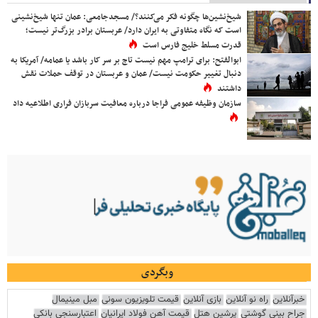
شیخ‌نشین‌ها چگونه فکر می‌کنند؟/ مسجدجامعی: عمان تنها شیخ‌نشینی
است که نگاه متفاوتی به ایران دارد/ عربستان برادر بزرگ‌تر نیست؛
قدرت مسلط خلیج فارس است
ابوالفتح: برای ترامپ مهم نیست تاج بر سر کار باشد یا عمامه/ آمریکا به
دنبال تغییر حکومت نیست/ عمان و عربستان در توقف حملات نقش
داشتند
سازمان وظیفه عمومی فراجا درباره معافیت سربازان فراری اطلاعیه داد
وبگردی
خبرآنلاین
راه نو آنلاین
بازی آنلاین
قیمت تلویزیون سونی
مبل مینیمال
جراح بینی گوشتی
پرشین هتل
قیمت آهن فولاد ایرانیان
اعتبارسنجی بانکی