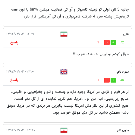
جالبه 3 تای اولی تو زمینه کامپوتر و آی تی فعالیت میکنن bmw با اون همه
تاریخچش پشته سره 4 شرکت کامپیوتری و آی تی آمریکایی قرار داره
علی
۱۲:۴۹ - ۱۳۹۲/۰۳/۰۲
پاسخ
1
72
خیال کردم تو ایران هستند. عجب!!!
بدون نام
۲۳:۰۰ - ۱۳۹۲/۰۳/۰۲
پاسخ
1
38
از هر قوم و نژادی در آمریکا وجود داره و وسعت و تنوع جغرافیایی و اقلیمی،
منابع زیر زمینی، آب، دریا و ...امریکا هم تقریبا نماینده ای از کل دنیا است.
هیچ کشوری از این نظر مثل امریکا نیست بنابراین هر برندی که در آمریکا موفق
باشه مطمئن باشید در کل دنیا موفق خواهد بود.
بدون نام
۲۳:۴۰ - ۱۳۹۲/۰۳/۰۲