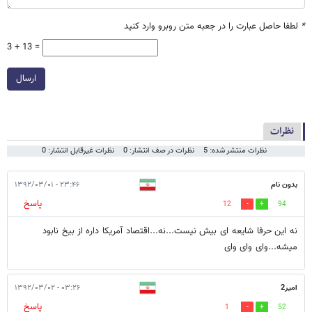
*
لطفا حاصل عبارت را در جعبه متن روبرو وارد کنید
3 + 13 =
ارسال
نظرات
نظرات منتشر شده: 5
نظرات در صف انتشار: 0
نظرات غیرقابل انتشار: 0
بدون نام
۲۳:۴۶ - ۱۳۹۲/۰۳/۰۱
پاسخ
12
94
نه این حرفا شایعه ای بیش نیست...نه...اقتصاد آمریکا داره از بیخ نابود
میشه...وای وای وای
امیر2
۰۳:۲۶ - ۱۳۹۲/۰۳/۰۲
پاسخ
1
52