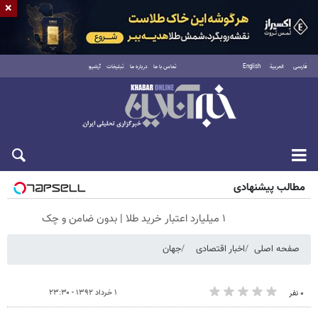
×
فارسی
العربية
English
تماس با ما
درباره ما
تبلیغات
آرشیو
پنجشنبه ۱۵ مرداد ۱۴۰۵
مطالب پیشنهادی
۱ میلیارد اعتبار خرید طلا | بدون ضامن و چک
صفحه اصلی
اخبار اقتصادی
جهان
۱ خرداد ۱۳۹۲ - ۲۳:۳۰
۰ نفر