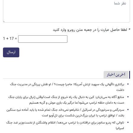
*
لطفا حاصل عبارت را در جعبه متن روبرو وارد کنید
1 + 17 =
ارسال
آخرین اخبار
برکناری ناگهانی یک سپهبد ارتش آمریکا؛ ماجرا چیست؟ / او نقش پررنگی در مدیریت جنگ
داشت
منابع آگاه به سی‌ان‌ان: کین به دنبال یک راه خروج از جنگ است/وقتی ژنرال برای پایان جنگ
دست به دامان حلقه ترامپ می‌شود/ما درگیر یک بازی موش و گربه هستیم
سردرگمی و سرخوردگی در اسرائیل / نتانیاهو نمی‌داند جنگ تمام شده یا باید آماده نبرد سنگین
باشد / توافق ترامپ با ایران بزرگ‌ترین شکست برای تل‌آویو است
تاوانی که پدرو سانچز برای درافتادن با ترامپ می‌دهد/ انتقام واشنگتن از نخست‌وزیر ضد جنگ
اسپانیا