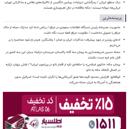
درک منطق ایرانی / رمزگشایی دیپلمات پیشین انگلیس از تاکتیک‌های نظامی و مذاکراتی تهران:
ایرانی‌ها دیوانه نیستند؛ بلکه عاقلانه در حال اهرم‌سازی هستند
پربیننده‌ترین
ماموریت محرمانه رئیس دستگاه اطلاعات سعودی در عراق / ریاض ادعا کرد مدارک حمله از خاک
عراق را تحویل داده‌است / مقاومت عراق فعلا دست نگه داشت
ادعای رویترز در مورد پیشرفت مذاکرات ایران و عمان / واشنگتن: هرمز باز شود محاصره را بر
می‌داریم
حمله حسین شریعتمداری به پیمان سه گانه پاکستان،عربستان،ترکیه/ سزان این سه کشور در
قتل عام غزه دست داشتند
پیمان مکه؛ «ناتوی اسلامی» یا حلقه‌ای تازه از اقمار ناتو در پیرامون ایران؟ / نقش پنهان ترکیه
در اتصال ائتلاف مکه به ناتو
ابوالفتح: افزایش محدود قیمت‌ها هنوز آمریکایی‌ها را نگران نکرده است/ اسرائیل بدون
هماهنگی با آمریکا به ایران حمله نمی‌کند