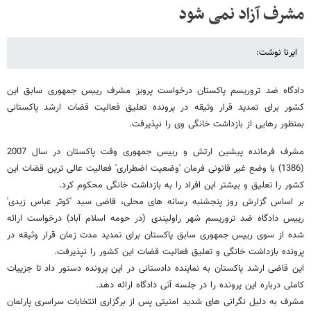
مشرف آزاد نمی شود
ایرنا نوشت:
دادگاه ضد تروریسم پاکستان درخواست پرویز مشرف رییس جمھوری سابق این
کشور برای تمدید قرار وثیقه در پرونده تعلیق فعالیت قضات ارشد پاکستانی
بمنظور رهایی از بازداشت خانگی وی را نپذیرفت.
مشرف فرمانده پیشین ارتش و رییس جمھوری وقت پاکستان در سال 2007
(1386) با وضع غیر قانونی فرمان 'وضعیت اضطراری' فعالیت عالی ترین قضات این
کشور را تعلیق و بیشتر این افراد را به بازداشت خانگی محکوم کرد.
بر اساس گزارش روز پنجشنبه رسانه ھای محلی، قاضی سید 'کوثر عباس زیدی'
رییس دادگاه ضد تروریسم شھر راولپندی (در حومه اسلام آباد) درخواست ارائه
شده از سوی رییس جمھوری سابق پاکستان برای تمدید مدت زمان قرار وثیقه در
پرونده بازداشت خانگی و تعلیق فعالیت قضات این کشور را نپذیرفت.
این قاضی ارشد پاکستان به نماینده دادستانی در این پرونده دستور داد تا جزییات
کاملی درباره این پرونده را در جلسه آتی دادگاه ارائه دھد.
مشرف به دلیل نگرانی های شدید امنیتی پس از برگزاری انتخابات سراسری پارلمان