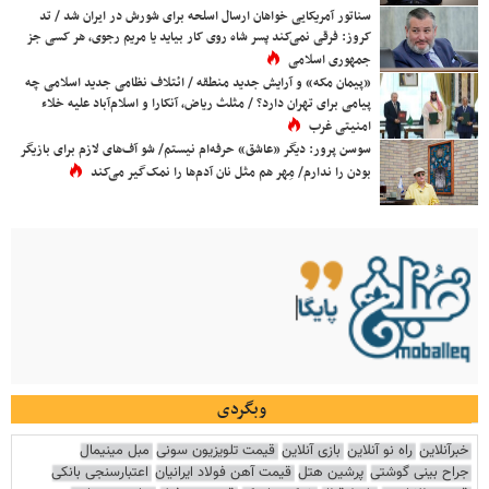
سناتور آمریکایی خواهان ارسال اسلحه برای شورش در ایران شد / تد
کروز: فرقی نمی‌کند پسر شاه روی کار بیاید یا مریم رجوی، هر کسی جز
جمهوری اسلامی
«پیمان مکه» و آرایش جدید منطقه / ائتلاف نظامی جدید اسلامی چه
پیامی برای تهران دارد؟ / مثلث ریاض، آنکارا و اسلام‌آباد علیه خلاء
امنیتی غرب
سوسن پرور: دیگر «عاشق» حرفه‌ام نیستم/ شو آف‌های لازم برای بازیگر
بودن را ندارم/ مِهر هم مثل نان آدم‌ها را نمک‌گیر می‌کند
وبگردی
خبرآنلاین
راه نو آنلاین
بازی آنلاین
قیمت تلویزیون سونی
مبل مینیمال
جراح بینی گوشتی
پرشین هتل
قیمت آهن فولاد ایرانیان
اعتبارسنجی بانکی