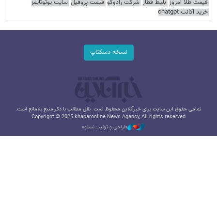
قیمت طلا امروز
بلیط قطار
شرکت رادوکو
قیمت پروفیل
سایت یوتوتایمز
خرید اکانت chatgpt
نسخه دسکتاپ
تمامی حقوق این سایت برای خبرآنلاین محفوظ است. نقل مطالب با ذکر منبع بلامانع است.
Copyright © 2025 khabaronline News Agancy, All rights reserved
طراحی و تولید: نستوه