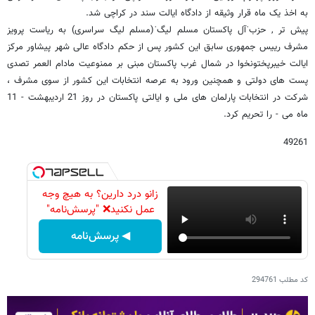
به اخذ یک ماه قرار وثیقه از دادگاه ایالت سند در کراچی شد.
پیش تر , حزبˈآل پاکستان مسلم لیگˈ(مسلم لیگ سراسری) به ریاست پرویز
مشرف رییس جمهوری سابق این کشور پس از حکم دادگاه عالی شهر پیشاور مرکز
ایالت خیبرپختونخوا در شمال غرب پاکستان مبنی بر ممنوعیت مادام العمر تصدی
پست های دولتی و همچنین ورود به عرصه انتخابات این کشور از سوی مشرف ،
شرکت در انتخابات پارلمان های ملی و ایالتی پاکستان در روز 21 اردیبهشت - 11
ماه می - را تحریم کرد.
49261
زانو درد دارین؟ به هیچ وجه
عمل نکنید❌ "پرسش‌نامه"
◀ پرسش‌نامه
کد مطلب
294761