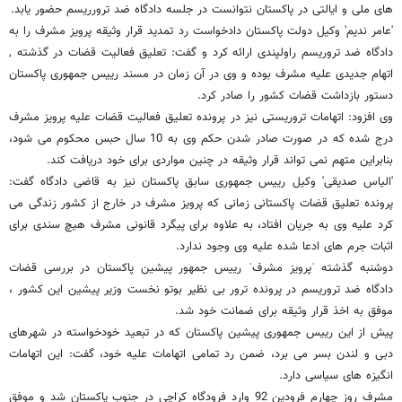
های ملی و ایالتی در پاکستان نتوانست در جلسه دادگاه ضد ترورریسم حضور یابد.
'عامر ندیم' وکیل دولت پاکستان دادخواست رد تمدید قرار وثیقه پرویز مشرف را به
دادگاه ضد تروریسم راولپندی ارائه کرد و گفت: تعلیق فعالیت قضات در گذشته ,
اتھام جدیدی علیه مشرف بوده و وی در آن زمان در مسند رییس جمھوری پاکستان
دستور بازداشت قضات کشور را صادر کرد.
وی افزود: اتھامات تروریستی نیز در پرونده تعلیق فعالیت قضات علیه پرویز مشرف
درج شده که در صورت صادر شدن حکم وی به 10 سال حبس محکوم می شود،
بنابراین متھم نمی تواند قرار وثیقه در چنین مواردی برای خود دریافت کند.
'الیاس صدیقی' وکیل رییس جمھوری سابق پاکستان نیز به قاضی دادگاه گفت:
پرونده تعلیق قضات پاکستانی زمانی که پرویز مشرف در خارج از کشور زندگی می
کرد علیه وی به جریان افتاد، به علاوه برای پیگرد قانونی مشرف ھیچ سندی برای
اثبات جرم های ادعا شده علیه وی وجود ندارد.
دوشنبه گذشته ˈپرویز مشرفˈ رییس جمهور پیشین پاکستان در بررسی قضات
دادگاه ضد تروریسم در پرونده ترور بی نظیر بوتو نخست وزیر پیشین این کشور ،
موفق به اخذ قرار وثیقه برای ضمانت خود شد.
پیش از این رییس جمھوری پیشین پاکستان که در تبعید خودخواسته در شھرھای
دبی و لندن بسر می برد، ضمن رد تمامی اتھامات علیه خود، گفت: این اتھامات
انگیزه ھای سیاسی دارد.
مشرف روز چهارم فرودین 92 وارد فرودگاه کراچی در جنوب پاکستان شد و موفق