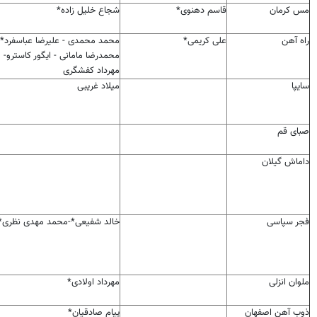
مس کرمان
قاسم دهنوی*
شجاع خلیل زاده*
راه آهن
علی کریمی*
محمد محمدی - علیرضا عباسفرد* 
محمدرضا مامانی - ایگور کاسترو-
مهرداد کفشگری
سایپا
میلاد غریبی
صبای قم
داماش گیلان
فجر سپاسی
خالد شفیعی*-محمد مهدی نظری*
ملوان انزلی
مهرداد اولادی*
ذوب آهن اصفهان
پیام صادقیان*