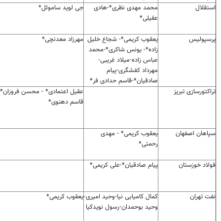
استقلال
محمد مهدی نظری*-هادی
جی لوید ساموئل*
عقیلی*
پرسپولیس
یعقوب کریمی*- شجاع خلیل
مهرزاد معدنچی*
زاده*- یونس شاکری*-محمد
عباس زاده-میلاد غریبی-
مهرداد کفشگری-پیام
صادقیان*-قاسم حدادی فر*
تراکتورسازی تبریز
عقیل اعتمادی* - محسن فروزان* 
قاسم دهنوی*
سپاهان اصفهان
یعقوب کریمی* - مهدی
رحمتی*
فولاد خوزستان
پیام صادقیان*-علی کریمی*
نفت تهران
کمال کامیابی نیا-وحید امیری-
یعقوب کریمی*
وحید بوحمدان-رسول نویدکیا