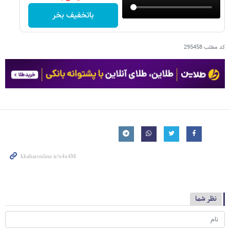
باتخفیف بخر
کد مطلب
295458
نظر شما