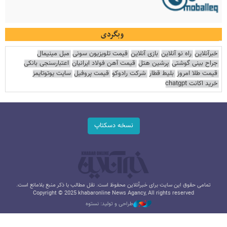
وبگردی
خبرآنلاین
راه نو آنلاین
بازی آنلاین
قیمت تلویزیون سونی
مبل مینیمال
جراح بینی گوشتی
پرشین هتل
قیمت آهن فولاد ایرانیان
اعتبارسنجی بانکی
قیمت طلا امروز
بلیط قطار
شرکت رادوکو
قیمت پروفیل
سایت یوتوتایمز
خرید اکانت chatgpt
نسخه دسکتاپ
تمامی حقوق این سایت برای خبرآنلاین محفوظ است. نقل مطالب با ذکر منبع بلامانع است.
Copyright © 2025 khabaronline News Agancy, All rights reserved
طراحی و تولید: نستوه