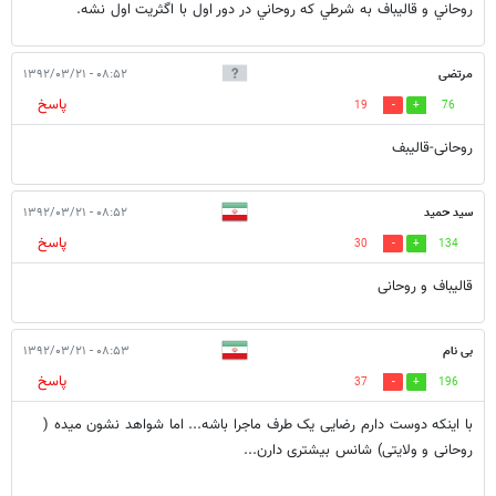
روحاني و قاليباف به شرطي كه روحاني در دور اول با اگثريت اول نشه.
مرتضی
۰۸:۵۲ - ۱۳۹۲/۰۳/۲۱
پاسخ
19
76
روحانی-قالیبف
سید حمید
۰۸:۵۲ - ۱۳۹۲/۰۳/۲۱
پاسخ
30
134
قالیباف و روحانی
بی نام
۰۸:۵۳ - ۱۳۹۲/۰۳/۲۱
پاسخ
37
196
با اینکه دوست دارم رضایی یک طرف ماجرا باشه... اما شواهد نشون میده (
روحانی و ولایتی) شانس بیشتری دارن...