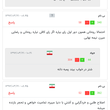
بی نام
۰۸:۴۵ - ۱۳۹۲/۰۳/۲۱
پاسخ
58
340
احتمالا روحانی همون دور اول رای بیاره اگر رای کافی نیاره روحانی و رضایی
میرن نیمه نهایی
جواد
۱۰:۲۱ - ۱۳۹۲/۰۳/۲۱
304
44
شتر در خواب بیند پمبه دانه
بی نام
۰۸:۴۵ - ۱۳۹۲/۰۳/۲۱
پاسخ
52
362
اصلاح طلبي و خردگرايي و آشتي با دنيا ميبره، تماميت خواهي و تحجر بازنده
ميشه