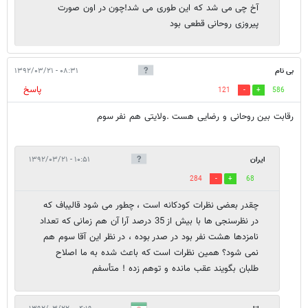
آخ چی می شد که این طوری می شد!چون در اون صورت
پیروزی روحانی قطعی بود
بی نام
۰۸:۳۱ - ۱۳۹۲/۰۳/۲۱
پاسخ
121
586
رقابت بین روحانی و رضایی هست .ولایتی هم نفر سوم
ایران
۱۰:۵۱ - ۱۳۹۲/۰۳/۲۱
284
68
چقدر بعضی نظرات کودکانه است ، چطور می شود قالیباف که
در نظرسنجی ها با بیش از 35 درصد آرا آن هم زمانی که تعداد
نامزدها هشت نفر بود در صدر بوده ، در نظر این آقا سوم هم
نمی شود؟ همین نظرات است که باعث شده به ما اصلاح
طلبان بگویند عقب مانده و توهم زده ! متأسفم