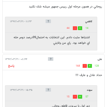
روحاني در همون مرحله اول رييس جمهور ميشه شك نكنيد
كاظمي
۱۱:۲۳ - ۱۳۹۲/۰۳/۲۱
44
14
اشتباها مثبت دادم. اين انتخابات به احتمال99درصد دومر حله
اي خواهد بود. راي من ولايتي
علی
۰۸:۴۴ - ۱۳۹۲/۰۳/۲۱
پاسخ
168
128
حداد عادل و عارف !!!
سهند
۱۵:۳۵ - ۱۳۹۲/۰۳/۲۱
15
57
دور اول با پیروزی قاطع روحانی