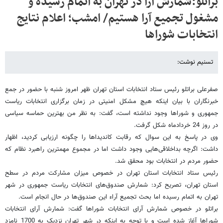
براتلو:شمارش آرا در تهران به اتمام رسیده و
مشغول تجمیع آرا هستیم/ امشب؛ اعلام نتایج
انتخابات شوراها
تسنیم نوشت:
صفرعلی براتلو رئیس ستاد انتخابات استان تهران ظهر امروز شنبه با حضور در جمع
خبرنگاران با بیان اینکه هیچ مشکل امنیتی در زمان برگزاری انتخابات ریاست
جمهوری و شوراها وجود نداشته است، گفت: به نظر من بهترین حماسه سیاسی
در روز 24 خردادماه شکل گرفت.
وی در پاسخ به این سوال که رقابت کاندیداها را چگونه ارزیابی کردید، اظهار
داشت: اگرچه بداخلاقی‌هایی وجود داشت اما در مجموع مهمترین راهبرد نظام که
حضور مردم در انتخابات بود محقق شد.
رئیس ستاد انتخابات استان تهران در خصوص میزان مشارکت مردم در سطح
استان تهران، تصریح کرد: شمارش صندوق‌های انتخابات ریاست جمهوری در شهر
تهران به اتمام رسیده اما بحث تجمیع آراء این صندوق‌ها در حال انجام است.
براتلو در خصوص شمارش آرای انتخابات شوراها گفت: شمارش آرای انتخابات
شوراها آغاز شده است و با توجه به اینکه در شهر تهران نزدیک به 1700 نامزد