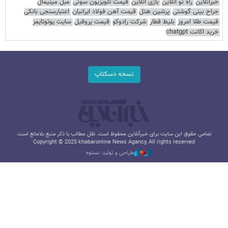
خبرآنلاین
راه نو آنلاین
بازی آنلاین
قیمت تلویزیون سونی
مبل مینیمال
جراح بینی گوشتی
پرشین هتل
قیمت آهن فولاد ایرانیان
اعتبارسنجی بانکی
قیمت طلا امروز
بلیط قطار
شرکت رادوکو
قیمت پروفیل
سایت یوتوتایمز
خرید اکانت chatgpt
نسخه دسکتاپ
تمامی حقوق این سایت برای خبرآنلاین محفوظ است. نقل مطالب با ذکر منبع بلامانع است.
Copyright © 2025 khabaronline News Agancy, All rights reserved
طراحی و تولید: نستوه