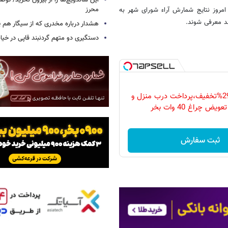
این ساندویچ‌ها را از بیرون نخرید/ توص
محرز
امروز نتایج شمارش آراء شورای شهر به
د معرفی ‌شوند.
هشدار درباره مخدری که از سیگار هم پ
دستگیری دو متهم گردنبند قاپی در خیا
فقط امروز با 29%تخفیف،پرداخت درب منزل و
ویض چراغ 40 وات بخر
ثبت سفارش