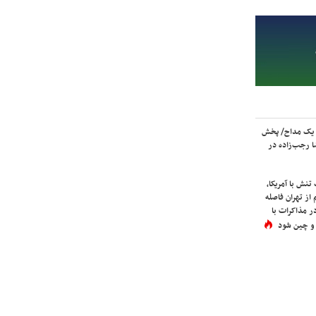
 یک مداح/ پخش
 رجب‌زاده در
نش با آمریکا،
از تهران فاصله
در مذاکرات با
 و چین شود