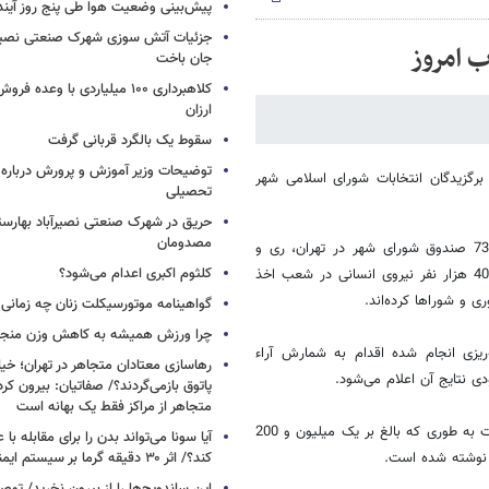
پیش‌بینی وضعیت هوا طی پنج روز آیند
جزئیات آتش سوزی شهرک صنعتی نصیرآب
ب امروز
جان باخت
کلاهبرداری ۱۰۰ میلیاردی با وعده
ارزان
سقوط یک بالگرد قربانی گرفت
توضیحات وزیر آموزش و پرورش درباره 
رگزیدگان انتخابات شورای اسلامی شهر
تحصیلی
حریق در شهرک صنعتی نصیرآباد بهارستا
مصدومان
سعید احمدی‌شهرکی با اشاره به اینکه تا به این لحظه از جمع 3 هزار و 739 صندوق شورای شهر در تهران، ری و
کلثوم اکبری اعدام می‌شود؟
شمیرانات بالغ بر 2 هزار صندوق شمارش شده است، اظهار داشت: بیش از 40 هزار نفر نیروی انسانی در شعب اخذ
ی و شوراها کرده‌اند.
گواهینامه موتورسیکلت زنان چه زمانی
چرا ورزش همیشه به کاهش وزن منجر 
ریزی انجام شده اقدام به شمارش آراء
رهاسازی معتادان متجاهر در تهران؛ خیابا
 نتایج آن اعلام می‌شود.
پاتوق بازمی‌گردند؟/ صفاتیان: بیرون کر
متجاهر از مراکز فقط یک بهانه است
شهرکی بیان داشت: شمارش آراء شورای شهر کار بسیار سنگین و دشواری است به طوری که بالغ بر یک میلیون و 200
آیا سونا می‌تواند بدن را برای مقابله با ع
کند؟/ اثر ۳۰ دقیقه گرما بر سیستم ایمنی