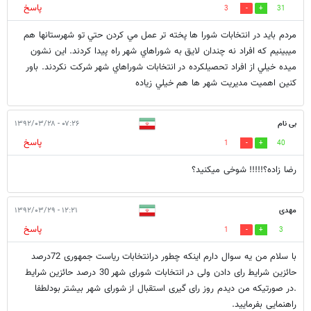
پاسخ
3
31
مردم بايد در انتخابات شورا ها پخته تر عمل مي كردن حتي تو شهرستانها هم
ميبينيم كه افراد نه چندان لايق به شوراهاي شهر راه پيدا كردند. اين نشون
ميده خيلي از افراد تحصيلكرده در انتخابات شوراهاي شهر شركت نكردند. باور
كنين اهميت مديريت شهر ها هم خيلي زياده
بی نام
۰۷:۲۶ - ۱۳۹۲/۰۳/۲۸
پاسخ
1
40
رضا زاده؟!!!!! شوخی میکنید؟
مهدی
۱۲:۲۱ - ۱۳۹۲/۰۳/۲۹
پاسخ
1
3
با سلام من یه سوال دارم اینکه چطور درانتخابات ریاست جمهوری 72درصد
حائزین شرایط رای دادن ولی در انتخابات شورای شهر 30 درصد حائزین شرایط
.در صورتیکه من دیدم روز رای گیری استقبال از شورای شهر بیشتر بودلطفا
راهنمایی بفرمایید.