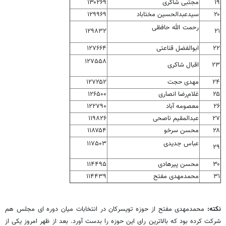
۱۹
مجتبی شاکری
۱۳۰۲۶۹
۲۰
سیدعبدالحسین مختاباد
۱۲۹۹۶۹
رحمت الله حافظی
۱۲۹۸۳۲
۲۱
۲۲
ابوالفضل قناعتی
۱۲۷۶۶۴
۱۲۷۵۵۸
۲۳
اقبال شاکری
۲۴
مهدی حجت
۱۲۷۲۵۲
۲۵
غلام‌رضا انصاری
۱۲۶۵۰۰
۲۶
معصومه آباد
۱۲۲۷۹۰
۲۷
عبدالمقیم ناصحی
۱۱۹۸۲۶
۲۸
محسن سرخو
۱۱۸۷۵۴
عباس جدیدی
۱۱۷۵۰۳
۲۹
۳۰
محسن پیرهادی
۱۱۴۴۹۵
۳۱
محمدمهدی مفتح
۱۱۴۴۳۹
نکته:
محمدمهدی مفتح از حوزه تویسرکان در انتخابات میان دوره ای مجلس هم
شرکت کرده بود که بالاترین رای این حوزه را بدست آورد. بعد از ظهر امروز یکی از