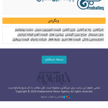
وبگردی
خبرآنلاین
راه نو آنلاین
بازی آنلاین
قیمت تلویزیون سونی
سایت یوتوتایمز
مبل مینیمال
جراح بینی گوشتی
پرشین هتل
قیمت آهن فولاد ایرانیان
اعتبارسنجی بانکی
قیمت طلا امروز
بلیط قطار
شرکت رادوکو
قیمت پروفیل
نسخه دسکتاپ
تمامی حقوق این سایت برای خبرآنلاین محفوظ است. نقل مطالب با ذکر منبع بلامانع است.
Copyright © 2025 khabaronline News Agancy, All rights reserved
طراحی و تولید: نستوه