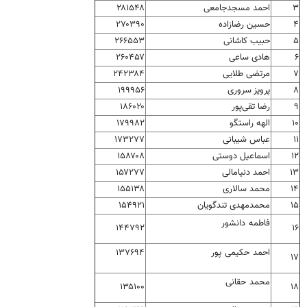
۳
احمد مسجدجامعی
۲۸۱۵۴۸
۴
حسین رضازاده
۲۷۰۳۹۰
۵
حبیب کاشانی
۲۶۶۵۵۳
۶
هادی ساعی
۲۶۰۴۵۷
۷
مرتضی طلایی
۲۴۲۳۸۴
۸
پرویز سروری
۱۹۹۹۵۶
۹
رضا تقی‌پور
۱۸۶۰۲۰
۱۰
الهه راستگو
۱۷۹۹۸۲
۱۱
عباس شیبانی
۱۷۳۲۷۷
۱۲
اسماعیل دوستی
۱۵۸۷۰۸
۱۳
احمد دنیامالی
۱۵۷۲۷۷
۱۴
محمد سالاری
۱۵۵۱۳۸
۱۵
محمدمهدی تندگویان
۱۵۴۹۲۱
فاطمه دانشور
۱۴۴۷۹۲
۱۶
احمد حکیمی پور
۱۳۷۶۹۴
۱۷
محمد حقانی
۱۳۵۱۰۰
۱۸