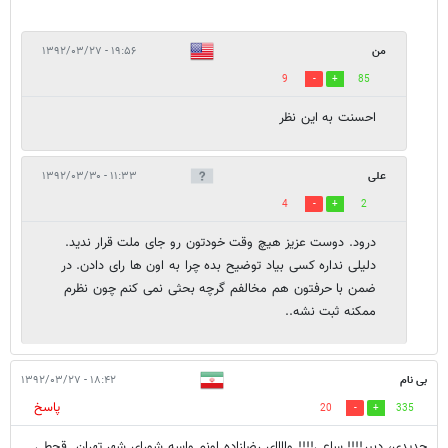
من
۱۹:۵۶ - ۱۳۹۲/۰۳/۲۷
9
85
احسنت به این نظر
علی
۱۱:۳۳ - ۱۳۹۲/۰۳/۳۰
4
2
درود. دوست عزیز هیچ وقت خودتون رو جای ملت قرار ندید.
دلیلی نداره کسی بیاد توضیح بده چرا به اون ها رای دادن. در
ضمن با حرفتون هم مخالفم گرچه بحثی نمی کنم چون نظرم
ممکنه ثبت نشه..
بی نام
۱۸:۴۲ - ۱۳۹۲/۰۳/۲۷
پاسخ
20
335
جديدي، دبير!!!! ساعي!!!! وااااي رضازاده اونم واسه شوراي شهر تهران. قحطي