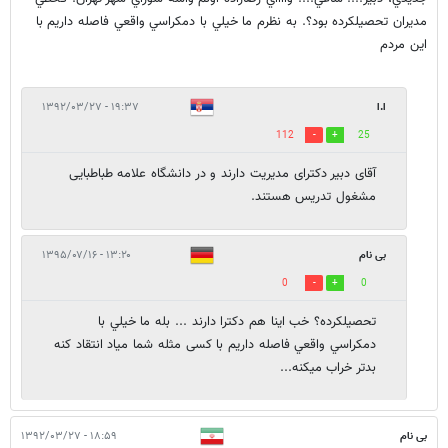
مديران تحصيلكرده بود؟. به نظرم ما خيلي با دمكراسي واقعي فاصله داريم با
اين مردم
ا.ا
۱۹:۳۷ - ۱۳۹۲/۰۳/۲۷
112
25
آقای دبیر دکترای مدیریت دارند و در دانشگاه علامه طباطبایی
مشغول تدریس هستند.
بی نام
۱۳:۲۰ - ۱۳۹۵/۰۷/۱۶
0
0
تحصيلكرده؟ خب اینا هم دکترا دارند ... بله ما خيلي با
دمكراسي واقعي فاصله داريم با کسی مثله شما میاد انتقاد کنه
بدتر خراب میکنه...
بی نام
۱۸:۵۹ - ۱۳۹۲/۰۳/۲۷