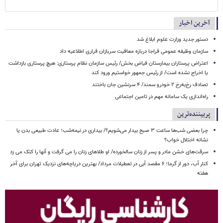
آخرین اخبار
دستور جدید وزارت علوم ابلاغ شد
سازمان وظیفه عمومی فراجا درباره معافیت سربازان فراری اطلاعیه داد
اعتراض پرستاران بیمارستان فیاض بخش/ رئیس سازمان نظام پرستاری: هیچ پرستاری بازداشت
یا اخراج نشده است/ از رئیس جمهور خواستیم ورود کند
تصادف رخ‌به‌رخ ۲ خودرو سمند/ ۴ سرنشین جان باختند
راه‌اندازی یک سامانه مهم در تامین اجتماعی
پربیننده‌ترین
چرا بعضی شب‌ها ساعت ۳ صبح بیدار می‌شویم؟/ بیداری در نیمه‌شب؛ عادت طبیعی بدن یا
نشانه اختلال خواب؟
سرقت‌های خشن مادر و پسر از زنان سالخورده/ او طلاهای زنان را می گرفت و آنها را کتک می زد
کنار آب، دور از گرما؛ ۶ مقصد آبی در تعطیلات مرداد/ بهترین دریاچه‌های نزدیک تهران برای آخر
هفته