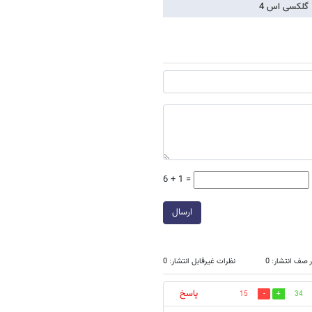
6 + 1 =
ارسال
 صف انتشار: 0
نظرات غیرقابل انتشار: 0
پاسخ
15
34