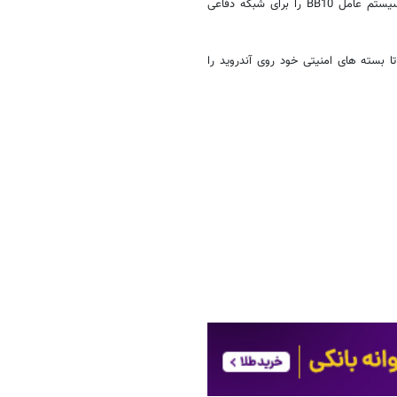
این در حالی است که در ماه می امسال پنتاگون قرار داد خرید بلک بری با سیستم عامل BB10 را برای شبکه دفاعی
ا بسته های امنیتی خود روی آندروید را