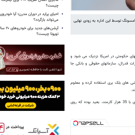
ماجرای اعمال ضریب ۲.۷ برای 
چیست؟
احیای پراید در دوران مدرن؛ آیا خودروی 
می‌تواند بازگردد؟
امسونگ توسط این اداره به زودی نهایی
آپشن‌های ج
تویوتا چیست؟
نهای حکومتی در امریکا نزدیک می شود و
رات فدرال، سازمانهای حقوقی و بانکی جا
شی های بلک بری استفاده کرده و معلوم
د.
به عقیده کارشناسان آندروید بسیار نا امن بوده و از اداره ای مانند اف بی آی با 35 هزار کارمند، بعید بوده که روی