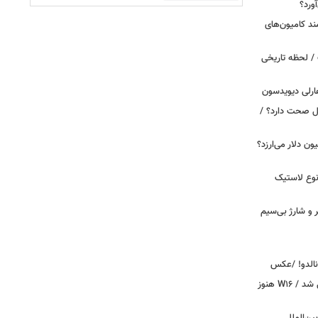
ورد؟
ند کامیون‌های
/ لحظه تاریخی
ارلی دیویدسون
بین‌الملل صحت دارد؟ /
 زمان ایلان ماسک ۱۰۰ میلیون دلار می‌ارزد؟
نوع لاستیک
پیکر و شارژ بی‌سیم
ونالدو! /عکس
بوگاتی سفارشی با نام «دِستِریِر» معرفی شد / W۱۶ هنوز