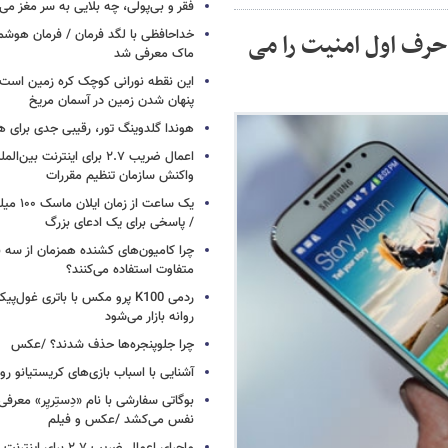
فقر و بی‌پولی، چه بلایی به سر مغز می‌آ
خداحافظی با لگد فرمان / فرمان هوشم
حرف اول امنیت را می
ماک معرفی شد
این نقطه نورانی کوچک کره زمین است 
پنهان شدن زمین در آسمان مریخ
هوندا گلدوینگ تور، رقیبی جدی برای ه
اعمال ضریب ۲.۷ برای اینترنت 
واکنش سازمان تنظیم مقررات
یک ساعت از
/ پاسخی برای یک ادعای بزرگ
چرا کامیون‌های کشنده همزمان از سه 
متفاوت استفاده می‌کنند؟
ردمی K100 پرو مکس با باتری غول‌
روانه بازار می‌شود
چرا جلوپنجره‌ها حذف شدند؟ /عکس
آشنایی با اسباب‌ بازی‌های کریستیانو ر
نفس می‌کشد /عکس و فیلم