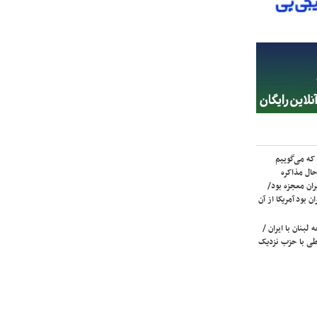
که می‌گوییم
حال مذاکره
ران معجزه بود/
ن بود آمریکا از آن
لبنان با ایران /
ی با حزب نزدیک