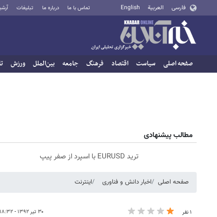
فارسی
العربية
English
تماس با ما
درباره ما
تبلیغات
آرشی
صفحه اصلی
سیاست
اقتصاد
فرهنگ
جامعه
بین‌الملل
ورزش
تا
مطالب پیشنهادی
ترید EURUSD با اسپرد از صفر پیپ
صفحه اصلی
اخبار دانش و فناوری
اینترنت
۳۰ تیر ۱۳۹۲ - ۱۸:۳۲
۱ نفر