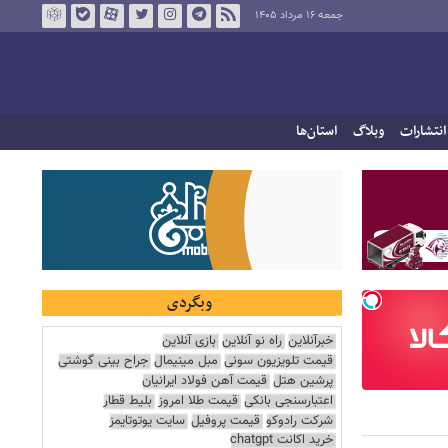
جمعه ۱۶ مرداد ۱۴۰۵
انتشارات
وبلاگ
استان‌ها
وبگردی
خبرآنلاین
راه نو آنلاین
بازی آنلاین
قیمت تلویزیون سونی
مبل مینیمال
جراح بینی گوشتی
پرشین هتل
قیمت آهن فولاد ایرانیان
اعتبارسنجی بانکی
قیمت طلا امروز
بلیط قطار
شرکت رادوکو
قیمت پروفیل
سایت یوتوتایمز
خرید اکانت chatgpt