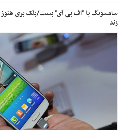
سامسونگ با "اف بی آی" بست/بلک بری هنوز 
زند