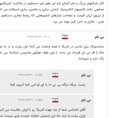
اکثر شرکتهای بزرگ و نام آشنای کره ای بطور غیر مستقیم در مالکیت آمریکاییها
صنایعی مانند کامپیوتر الکترونیک کشتی سازی و ماشین سازی استفاده می کنن
از نیروی ارزان قیمت و تصاحب بازارهای کشورهایی که روابط تجاری مستقیم با 
چین ، مالزی و حتی ژاپن بهره می برد.
بی نام
۲۰:۰۰ - ۱۳۹۲/۰۴/۳۰
سامسونگ برای ماندن در امریکا با همه وصلت می کنه! اول پشت پا زد به ایران
حالا با اف بی آی قرارداد می بنده. از اون طرف هوآوی جاسوس شناخته می ش
باگ داره و سوراخه
بی نام
۰۳:۵۴ - ۱۳۹۲/۰۴/۳۱
راست میگه دیگه بی بی ۱۰ یا ای او اس کجا انروید کجا
بی نام
۰۶:۵۵ - ۱۳۹۲/۰۴/۳۱
آقای ناشناس شما از چه جهت آمریکا رو با ایران مقایسه می کن
ایران پشت پا نزند بابا این اسمش تجارته دوست بازی نیست شم