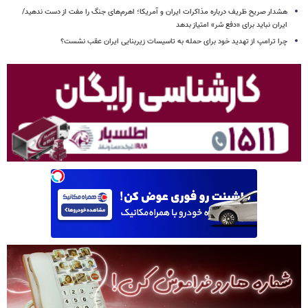
هشدار صریح ظریف درباره مذاکرات ایران و آمریکا؛ اهرم‌های جنگ را مفت از دست ندهید/
ایران نباید برای «دفع شر» امتیاز بدهد
چرا ترامپ از تهدید خود برای حمله به تاسیسات زیربنایی ایران عقب نشست؟