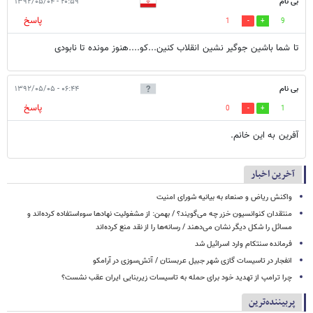
بی نام
۲۰:۵۹ - ۱۳۹۲/۰۵/۰۴
پاسخ
1
9
تا شما باشین جوگیر نشین انقلاب کنین...کو....هنوز مونده تا نابودی
بی نام
۰۶:۴۴ - ۱۳۹۲/۰۵/۰۵
پاسخ
0
1
آفرین به این خانم.
آخرین اخبار
واکنش ریاض و صنعاء به بیانیه شورای امنیت
منتقدان کنوانسیون خزر چه می‌گویند؟ / بهمن: از مشغولیت نهادها سوءاستفاده کرده‌اند و
مسائل را شکل دیگر نشان می‌دهند / رسانه‌ها را از نقد منع کرده‌اند
فرمانده سنتکام وارد اسرائیل شد
انفجار در تاسیسات گازی شهر جبیل عربستان / آتش‌سوزی در آرامکو
چرا ترامپ از تهدید خود برای حمله به تاسیسات زیربنایی ایران عقب نشست؟
پربیننده‌ترین