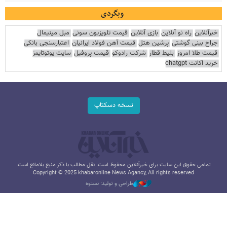
وبگردی
خبرآنلاین
راه نو آنلاین
بازی آنلاین
قیمت تلویزیون سونی
مبل مینیمال
جراح بینی گوشتی
پرشین هتل
قیمت آهن فولاد ایرانیان
اعتبارسنجی بانکی
قیمت طلا امروز
بلیط قطار
شرکت رادوکو
قیمت پروفیل
سایت یوتوتایمز
خرید اکانت chatgpt
نسخه دسکتاپ
تمامی حقوق این سایت برای خبرآنلاین محفوظ است. نقل مطالب با ذکر منبع بلامانع است.
Copyright © 2025 khabaronline News Agancy, All rights reserved
طراحی و تولید: نستوه