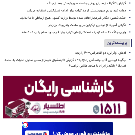
گزارش تلگراف از بحران روانی جامعه صهیونیستی بعد از جنگ
دولت غزه: رژیم صهیونیستی از مذاکرات برای ادامه نسل‌کشی استفاده می‌کند
حشد شعبی: دفاتر غیرمجاز اعلام شده توسط وزارت کشور، هیچ ارتباطی با ما ندارند
نگرانی آمریکا از توانایی اوکراین برای ساخت پاتریوت ارزان‌تر
پایان جنگ ۴۰ ساله نزدیک است؟ پارلمان ترکیه وارد فاز جدید صلح با پ.ک.ک شد
پربیننده‌ترین
ادعای اوکراین: دو لانچر اس-۴۰۰ را زدیم
چگونه ابوظبی قاپ واشنگتن را دزدید؟ / گزارش فایننشیال تایمز از مسیر تبدیل امارات به متحد
آمریکا / بانکدار ایران یا متحد طلایی ترامپ؟