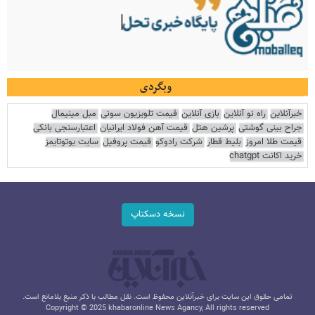
وبگردی
خبرآنلاین
راه نو آنلاین
بازی آنلاین
قیمت تلویزیون سونی
مبل مینیمال
جراح بینی گوشتی
پرشین هتل
قیمت آهن فولاد ایرانیان
اعتبارسنجی بانکی
قیمت طلا امروز
بلیط قطار
شرکت رادوکو
قیمت پروفیل
سایت یوتوتایمز
خرید اکانت chatgpt
نسخه دسکتاپ
تمامی حقوق این سایت برای خبرآنلاین محفوظ است. نقل مطالب با ذکر منبع بلامانع است.
Copyright © 2025 khabaronline News Agancy, All rights reserved