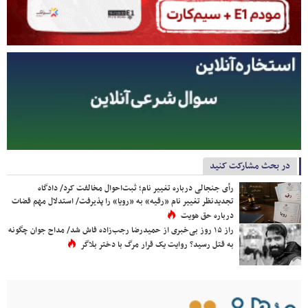
در بحث مشارکت کنید
رأی جنجالی درباره تغییر نام؛ ثبت‌احوال مخالفت کرد/ دادگاه
تجدیدنظر تغییر نام «رقیه» به «رویا» را پذیرفت/ استدلال مهم قضات
درباره حق هویت
راز ۱۵ روز بی‌خبری از حمیدرضا رجب‌زاده فاش شد/ مداح جوان چگونه
به قتل رسید؟ روایت یک قرار مرگ با دختر بلاگر