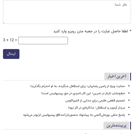
*
لطفا حاصل عبارت را در جعبه متن روبرو وارد کنید
3 + 12 =
ارسال
آخرین اخبار
حمایت ویژه از رامین رضاییان؛ برای استقلال جنگیده، به او احترام بگذارید!
خط‌ونشان تارتار در تمرین؛ این کار نامردی در حق پرسپولیس است!
تصمیم قطعی طارمی برای جدایی از المپیاکوس
سردار آزمون و استقلال؛ مذاکره‌ای در کار نبود!
پاسخ منفی پورعلی‌گنجی به پیشنهاد منصوریان/مدافع پرسپولیس لژیونر می‌شود
پربیننده‌ترین