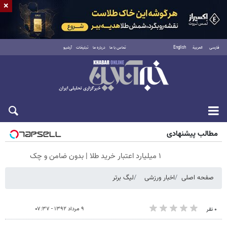
×
فارسی
العربية
English
تماس با ما
درباره ما
تبلیغات
آرشیو
جمعه ۱۶ مرداد ۱۴۰۵
مطالب پیشنهادی
۱ میلیارد اعتبار خرید طلا | بدون ضامن و چک
صفحه اصلی
اخبار ورزشی
لیگ برتر
۹ مرداد ۱۳۹۲ - ۰۷:۳۷
۰ نفر