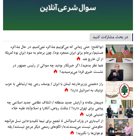
در بحث مشارکت کنید
ابوالفتح: حتی زمانی که می‌گوییم مذاکره نمی‌کنیم، در حال مذاکره
هستیم/ برجام برای ایران معجزه بود/ چون برجام به سود ایران بود آمریکا
از آن خارج شد
شما نظر بدهید/ اگر خبرنگار بودید چه سوالی از رئیس جمهور در
نشست خبری فردا می‌پرسیدید؟
راز دشمنی وزیرخارجه لبنان با ایران / یوسف رجی چه ارتباطی با حزب
نزدیک به اسرائیل دارد؟
«پیمان مکه» و آرایش جدید منطقه / ائتلاف نظامی جدید اسلامی چه
پیامی برای تهران دارد؟ / مثلث ریاض، آنکارا و اسلام‌آباد علیه خلاء
امنیتی غرب
از آب‌بازی در پارک آب‌وآتش تا تجمع برای نیما تکیدو؛«این نسل هرآنچه
حکومتی نیست می‌پسندند»/ الگوهای رسمی دیگر مرجع نیستند/ یقه
نوجوان‌ها را نگیرید!