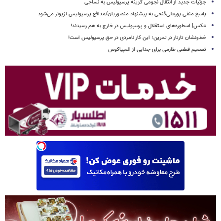
جزئیات جدید از انتقال نجومی گزینه پرسپولیس به نساجی
پاسخ منفی پورعلی‌گنجی به پیشنهاد منصوریان/مدافع پرسپولیس لژیونر می‌شود
عکس| اسطوره‌های استقلال و پرسپولیس در خارج به هم رسیدند!
خط‌ونشان تارتار در تمرین؛ این کار نامردی در حق پرسپولیس است!
تصمیم قطعی طارمی برای جدایی از المپیاکوس