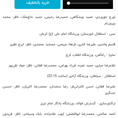
خرید باتخفیف
تورج حق‌وردی، حمید ویشگاهی، حمیدرضا رحیمی، حمید حاج‌ملک، ناظر: محمد
پیروزرام
مس - استقلال خوزستان، ورزشگاه امام علی (ع) کرمان
قاسم واحدی، علیرضا کناری، فرهاد مروجی، جمشید محمدی، ناظر: ایرج نظری
سایپا - راه‌آهن، ورزشگاه انقلاب کرج
غلامرضا جباری، حمید غمزه، فرزاد بهرامی، محمدرضا فغانی، ناظر: جواد تقی‌پور
استقلال - سپاهان، ورزشگاه آزادی (ساعت 22:15)
علیرضا فغانی، حسن کامرانی‌فر، رضا سخندان، محمدرضا اکبریان، ناظر: حسین
عسگری
تراکتورسازی - گسترش فولاد، ورزشگاه یادگار امام تبریز
احمد صالحی، محمدرضا ابوالفضلی، ایوب غلامزاده، بابک وسیله‌بر، ناظر: فریدون