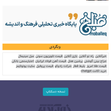
وبگردی
خبرآنلاین
راه نو آنلاین
بازی آنلاین
قیمت تلویزیون سونی
مبل مینیمال
جراح بینی گوشتی
پرشین هتل
قیمت آهن فولاد ایرانیان
اعتبارسنجی بانکی
قیمت طلا امروز
بلیط قطار
شرکت رادوکو
قیمت پروفیل
سایت یوتوتایمز
خرید اکانت chatgpt
نسخه دسکتاپ