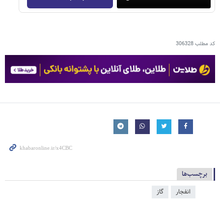
کد مطلب
306328
برچسب‌ها
انفجار
گاز