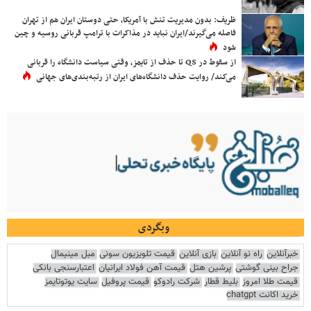
ظریف: بدون مدیریت تنش با آمریکا، حتی دوستان ایران هم از تهران
فاصله می‌گیرند/ایران نباید در مذاکرات با ترامپ قربانی روسیه و چین
شود
از سقوط در QS تا حذف از تایمز، وقتی سیاست دانشگاه را قربانی
می‌کند/ روایت حذف دانشگاه‌های ایران از رتبه‌بندی‌های جهانی
وبگردی
خبرآنلاین
راه نو آنلاین
بازی آنلاین
قیمت تلویزیون سونی
مبل مینیمال
جراح بینی گوشتی
پرشین هتل
قیمت آهن فولاد ایرانیان
اعتبارسنجی بانکی
قیمت طلا امروز
بلیط قطار
شرکت رادوکو
قیمت پروفیل
سایت یوتوتایمز
خرید اکانت chatgpt