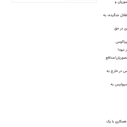
وریان و
قلال جنگیده، به
دی در حق
پیاکوس
 نبود!
نصوریان/مدافع
س در خارج به
رسپولیس به
همکاری با یک