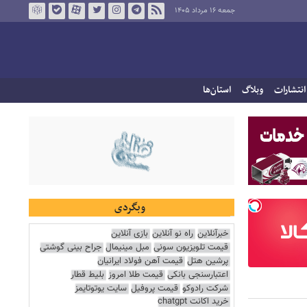
جمعه ۱۶ مرداد ۱۴۰۵
انتشارات
وبلاگ
استان‌ها
وبگردی
خبرآنلاین
راه نو آنلاین
بازی آنلاین
قیمت تلویزیون سونی
مبل مینیمال
جراح بینی گوشتی
پرشین هتل
قیمت آهن فولاد ایرانیان
اعتبارسنجی بانکی
قیمت طلا امروز
بلیط قطار
شرکت رادوکو
قیمت پروفیل
سایت یوتوتایمز
خرید اکانت chatgpt