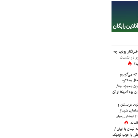
برنگار بودید چه
ور در نشست
د؟
که می‌گوییم
حال مذاکره
ران معجزه بود/
ن بود آمریکا از آن
یه، عربستان و
لمان، شهباز
ز امضای پیمان
ندند
لبنان با ایران /
ی با حزب نزدیک