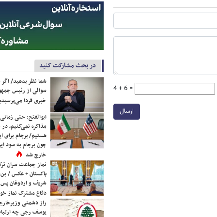
در بحث مشارکت کنید
شما نظر بدهید/ اگر خ
4 + 6 =
سوالی از رئیس جمه
خبری فردا می‌پرسیدی
ارسال
ابوالفتح: حتی زمانی 
مذاکره نمی‌کنیم، در 
هستیم/ برجام برای ای
چون برجام به سود ایرا
خارج شد
نماز جماعت سران ترک
پاکستان + عکس / بن‌س
شریف و اردوغان پس ا
دفاع مشترک نماز خوا
راز دشمنی وزیرخارجه 
یوسف رجی چه ارتباط