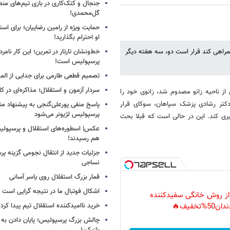
جنجال و کتک‌کاری در بازی تیم‌های منص
گل‌محمدی!
حمایت ویژه از رامین رضاییان؛ برای است
او احترام بگذارید!
ر نمی‌تواند این تیم را همراهی کند قرار است دو، سه هفته دیگر
خط‌ونشان تارتار در تمرین؛ این کار نامر
پرسپولیس است!
تصمیم قطعی طارمی برای جدایی از الم
سردار آزمون و استقلال؛ مذاکره‌ای در کار
از ناحیه زانو مصدوم شد، زانوی خود را
دکتر رشادی پزشک سپاهان، سوکای قرار
پاسخ منفی پورعلی‌گنجی به پیشنهاد م
پرسپولیس لژیونر می‌شود
یری کند. این در حالی است که قبلا بحث
عکس| اسطوره‌های استقلال و پرسپولی
هم رسیدند!
جزئیات جدید از انتقال نجومی گزینه پ
نساجی
قمار بزرگ استقلال روی یاسر آسانی
اشکال فوتبال ما در نتیجه گرایی است
 از روش خانگی سفیدکننده
خرید ناامیدکننده استقلال تیم پیدا کرد
دان50%تخفیف🔥
چالش بزرگ پرسپولیس؛ پایان دادن به 