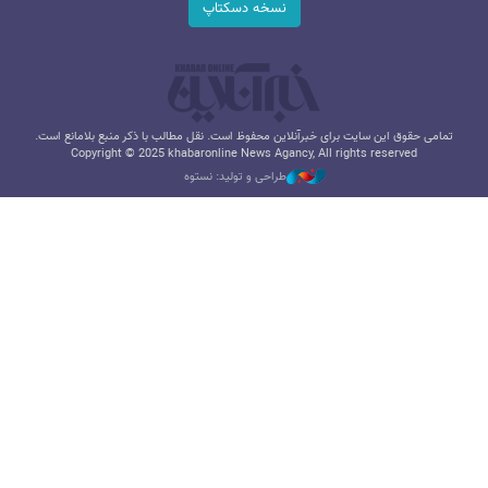
نسخه دسکتاپ
تمامی حقوق این سایت برای خبرآنلاین محفوظ است. نقل مطالب با ذکر منبع بلامانع است.
Copyright © 2025 khabaronline News Agancy, All rights reserved
طراحی و تولید: نستوه