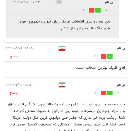
بی نام
۱۷:۳۳ - ۱۳۹۲/۰۶/۰۵
1
4
من هم دو سری انتخابات امریکا از رای نیوردن جمهوری خواه
های جنگ طلب خوش حال شدم.
بی نام
۱۵:۰۵ - ۱۳۹۲/۰۶/۰۵
پاسخ
0
6
اقاي ظريف بهترين انتخاب است.
بی نام
۱۵:۵۰ - ۱۳۹۲/۰۶/۰۵
پاسخ
0
4
جناب محمد حسین، غربی ها از این جهت خوشحالند چون یک آدم اهل منطق
و با سواد جلوشون میشینه تا بتونه روی اسرائیلو به صورت منطقی کم کنه.
شما از پشت پرده خبر نداری که چقدر حتی دولتهای غربی مثل دولت آمریکا
تحت فشار لابی های یهودی هستن. مشکلی که هیچوقت توسط احمدی نژاد