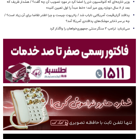
وزیر خارجه‌ای که کنوانسیون خزر را امضا کرد در مورد تصویب آن چه گفت؟ / هشدار ظریف که
بعد از ۸ سال دوباره روی میز آمد؛ «خط مبدأ را اول تعیین کنید»
پدافند گران‌قیمت آمریکایی نایاب شد / پاتریوت چیست و چرا انقدر تقاضا برای آن زیاد است؟ /
چه بر سر ذخایر موشک‌های پدافندی آمریکا آمد؟
سی‌ان‌ان: ترامپ ۲ سنگر سنتی جمهوری‌خواهان را واگذار کرد