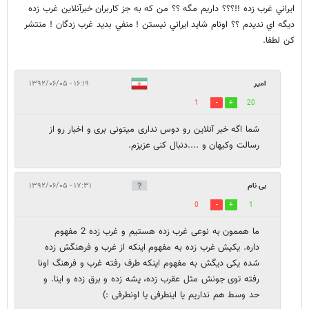
ايراني غرب زده !!؟؟؟ داريم مگه ؟؟ من كه به جز كاربران خبرآنلاين غرب زده
ديگه اي نديدم ؟؟ اونام شايد ايراني نيستن ! منفي بديد غرب زدگان ! منتشر
كن لطفا.
امیر
۱۶:۱۹ - ۱۳۹۲/۰۶/۰۵
1
20
شما اگه خبر آنلاین رو دوس نداری میتونی بری و اخبار رو از
رسالت وکیهان و ....دنبال کنی عزیزم.
بی نام
۱۷:۳۱ - ۱۳۹۲/۰۶/۰۵
0
1
ما هممون به نوعی غرب زده هستیم و غرب زده 2 مفهوم
داره. یکیش غرب زده به مفهوم اینکه از غرب و فرهنگش زده
شده یکی دیگش به مفهوم اینکه طرف رفته غرب و فرهنگ اونا
رفته توی جونش مثل عقرب زده، پشه زده و برق زده و اینا. و
حد وسط هم نداریم یا اینطرفی یا اونطرفی :)