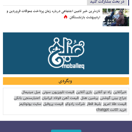
در بحث مشارکت کنید
تازه‌ترین خبر تامین اجتماعی درباره زمان پرداخت معوقات فروردین و
اردیبهشت بازنشستگان
وبگردی
خبرآنلاین
راه نو آنلاین
بازی آنلاین
قیمت تلویزیون سونی
مبل مینیمال
جراح بینی گوشتی
پرشین هتل
قیمت آهن فولاد ایرانیان
اعتبارسنجی بانکی
قیمت طلا امروز
بلیط قطار
شرکت رادوکو
قیمت پروفیل
سایت یوتوتایمز
خرید اکانت chatgpt