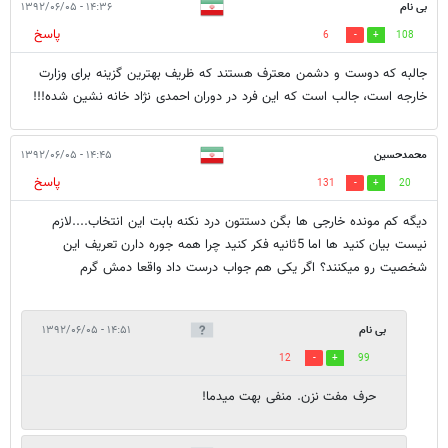
بی نام
۱۴:۳۶ - ۱۳۹۲/۰۶/۰۵
پاسخ
6
108
جالبه که دوست و دشمن معترف هستند که ظریف بهترین گزینه برای وزارت
خارجه است، جالب است که این فرد در دوران احمدی نژاد خانه نشین شده!!!
محمدحسین
۱۴:۴۵ - ۱۳۹۲/۰۶/۰۵
پاسخ
131
20
دیگه کم مونده خارجی ها بگن دستتون درد نکنه بابت این انتخاب....لازم
نیست بیان کنید ها اما 5ثانیه فکر کنید چرا همه جوره دارن تعریف این
شخصیت رو میکنند؟ اگر یکی هم جواب درست داد واقعا دمش گرم
بی نام
۱۴:۵۱ - ۱۳۹۲/۰۶/۰۵
12
99
حرف مفت نزن. منفی بهت میدما!