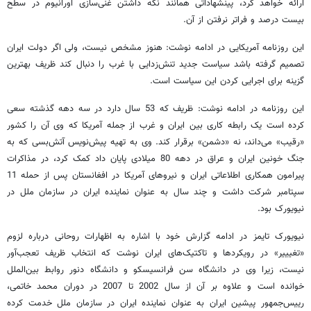
ارائه خواهد کرد، پینشهاداتی همانند نگه داشتن غنی‌سازی اورانیوم در سطح
بیست درصد و فراتر نرفتن از آن.
این روزنامه آمریکایی در ادامه نوشت: هنوز مشخص نیست، ولی اگر دولت ایران
تصمیم‌ گرفته باشد سیاست‌ جدید تنش‌زدایی با غرب را دنبال کند ظریف بهترین
گزینه برای اجرایی کردن این سیاست است.
این روزنامه در ادامه نوشت: ظریف که 53 سال دارد در سه دهه گذشته سعی
کرده است یک رابطه کاری بین ایران و غرب از جمله آمریکا که وی آن را کشور
«رقیب» می‌داند، نه «دشمن» برقرار کند. وی به تهیه پیش‌نویس آتش‌بسی که به
جنگ خونین ایران و عراق در دهه 80 میلادی پایان داد کمک کرد، در مذاکرات
پیرامون همکاری اطلاعاتی ایران و نیروهای آمریکا در افغانستان پس از حمله 11
سپتامبر شرکت داشت و چند سال به عنوان نماینده ایران در سازمان ملل در
نیویورک بود.
نیویورک تایمز در ادامه گزارش خود با اشاره به اظهارات روحانی درباره لزوم
«تغیییر» در رویکردها و تاکتیک‌های ایران نوشت که انتخاب ظریف تعجب‌آور
نیست، زیرا وی در دانشگاه سن فرانسیسکو و دانشگاه دنور روابط بین‌الملل
خوانده است و علاوه بر آن از سال 2002 تا 2007 در دوران محمد خاتمی،
رییس‌جمهور پیشین ایران به عنوان نماینده ایران در سازمان ملل خدمت کرده