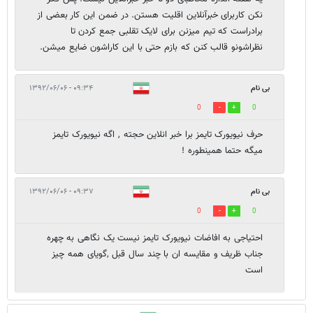
نکن کاربرای خبرآنلاین اقلیت هستن. در ضمن این کار بعضی از
برادراست که تیم میزنن برای لایک تقلبی جمع کردن تا
نظراشونو قالب کنن که بازم حتی با این کاراشون ضایع میشن.
بی نام
۰۹:۳۴ - ۱۳۹۲/۰۶/۰۶
0
0
حرف نیویورک تایمز برا خبر انلاین حجته , اگه نیویورک تایمز
میگه حتما همینطوره !
بی نام
۰۹:۳۷ - ۱۳۹۲/۰۶/۰۶
0
0
احتیاجی به افاضات نیویورک تایمز نیست یک نگاهی به چهره
جناب ظریف و مقایسه ان با چند سال قبل ,گویای همه چیز
است