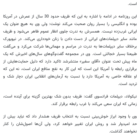
است.
این روزنامه در ادامه با اشاره به این که ظریف حدود 30 سال از عمرش در آمریکا
بوده و انگلیسی را بسیار روان صحبت می‌کند نوشت: ولی وی به هیچ عنوان یک
ایرانی غرب‌زده نیست. همسرش به ندرت جلوی انظار عموم ظاهر می‌شود و ظریف
مانند سایر دیپلمات‌های ایرانی از دست دادن با زنان خودداری می‌کند. در نیویورک
برخلاف سایر دیپلمات‌ها به ندرت در مراسم و مهمانی‌ها شرکت می‌کرد و می‌گفت
طبیعتا بسیار خجالتی است. وی در مجموعه گفت‌وگو‌های سال‌های اخیرش که یک
ماه پیش تحت عنوان «آقای سفیر» منتشرشد تاکید دارد که دلیل حمایت‌هایش از
برقراری رابطه با آمریکا این است که این کار به نفع منافع ایران است، نه این که
او علاقه خاصی به آمریکا دارد یا نسبت به آرمان‌های انقلابی ایران دچار شک و
تردید است.
نیکولاد، دیپلمات فرانسوی گفت: ظریف بدون شک بهترین گزینه برای آینده است،
زمانی که ایران سعی می‌کند با غرب رابطه برقرار کند.
وی با وجود ابراز خوش‌بینی نسبت به انتخاب ظریف هشدار داد که نباید بیش از
حد امیدوار شد و روش ایران تغییر خواهد کرد، ولی آن‌ها اصول‌شان را کنار
نخواهند گذاشت.