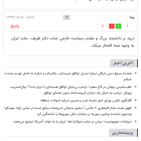
رضا
۰۵:۲۰ - ۱۳۹۲/۰۶/۰۶
پاسخ
0
5
درود بر دانشمند بزرگ و مقتدر سیاست خارجی جناب دکتر ظریف...ملت ایران
به وجود شما افتخار میکند.
آخرین اخبار
هشدار مرجع دینی عراقی درباره تبدیل توافق عربستان، پاکستان و ترکیه به عامل تهدید وحدت
اسلام
عقب‌نشینی پنهانی در کاخ سفید؛ ترامپ بی‌خیال توافق هسته‌ای با ایران شد؟ / وال‌استریت
ژورنال: ترامپ به دنبال یک «پایان آبرومندانه» بدون امضای توافق
گفتگوی تلفنی وزرای امور خارجه اردن و بحرین درباره تحولات منطقه
ظهور مجدد بشار الجعفری + عکس / حضور جنجالی «دیپلمات سابق اسد» در جشن تولد موسکو؛
ویدیوی نماینده پیشین سوریه در سازمان ملل سوری‌ها را خشمگین کرد
دیپلمات صهیونیست: برخی در میان دموکرات‌ها، ایران را به دولت آمریکا ترجیح می‌دهند
پربیننده‌ترین