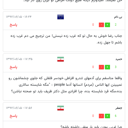
حل نمیشد. امیدوارم دیگه هیچ دولت افراطی تو ایران روی کار نیاد.
بی نام
۱۶:۲۴ - ۱۳۹۲/۰۶/۰۵
پاسخ
0
2
جناب رضا خوش به حال تو که غرب زده نیستی! من ترجیح می دم غرب زده
باشم تا جهل زده.
حمید
۱۷:۳۵ - ۱۳۹۲/۰۶/۰۵
پاسخ
0
3
واقعا متاسفم برای آدمهای تندرو افراطی خودسر فلفلی که جلوی چشماشون رو
نمیبینن ایها الناس (مردم) انسانها آدما people : "مگه شایسته سالاری
بده،مگه فرد شایسته بده، چرا افرادی مثل دکتر ظریف باید تو صحنه نباشن؟
جعفر
۱۷:۵۶ - ۱۳۹۲/۰۶/۰۵
پاسخ
0
6
چرا غربی بودن باید بار منفی داشته باشه؟