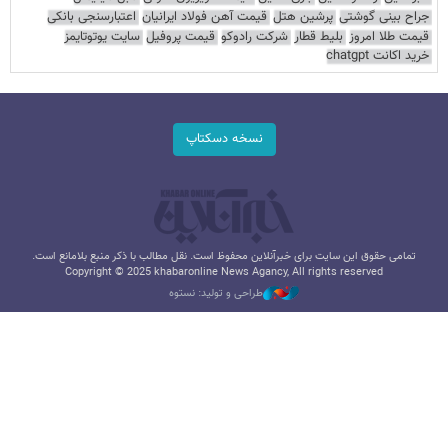
جراح بینی گوشتی
پرشین هتل
قیمت آهن فولاد ایرانیان
اعتبارسنجی بانکی
قیمت طلا امروز
بلیط قطار
شرکت رادوکو
قیمت پروفیل
سایت یوتوتایمز
خرید اکانت chatgpt
نسخه دسکتاپ
تمامی حقوق این سایت برای خبرآنلاین محفوظ است. نقل مطالب با ذکر منبع بلامانع است.
Copyright © 2025 khabaronline News Agancy, All rights reserved
طراحی و تولید: نستوه