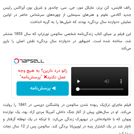
رالف فاینس، کن برنز، مایکل مور، جی. سی. چاندور و شریل بون آیزاکس رئیس
جدید آکادمی علوم و هنرهای سینمایی از چهره‌های سرشناس حاضر در اولین
نمایش «دوازده سال بردگی» بودند که خیلی‌ها را به گریه انداخت.
این فیلم بر مبنای کتاب زندگی‌نامه شخصی سالومن نورتراپ که سال 1853 منتشر
شد، ساخته شده است. اجیوفور در «دوازده سال بردگی» نقش اصلی را بازی
می‌کند
زانو درد دارین؟ به هیچ وجه
عمل نکنید❌ "پرسش‌نامه"
◀ پرسش‌نامه
فیلم ماجرای تراژیک ربوده شدن سالومن در واشنگتن دی‌سی در 1841 را روایت
می‌کند. او در سال‌های پیش از آغاز جنگ داخلی آمریکا مردی آزاد بود، یک نوازنده
ویولن که با خانواده‌اش در نیویورک زندگی می‌کرد. تا اینکه در یک توطئه گرفتار و
ناچار شد در یک کشتزار پنبه در لوییزیانا بردگی کند. سالومن پس از 12 سال نجات
پیدا کرد.