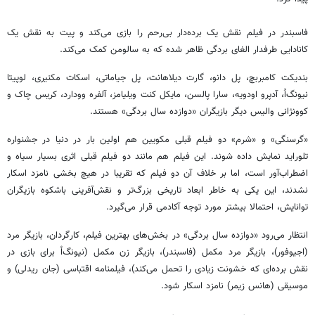
فاسبندر در فیلم نقش یک برده‌دار بی‌رحم را بازی می‌کند و پیت به نقش یک
کانادایی طرفدار الغای بردگی ظاهر شده که به سالومن کمک می‌کند.
بندیکت کامبربچ، پل دانو، گارت دیلاهانت، پل جیاماتی، اسکات مکنیری، لوپیتا
نیونگ‌اُ، آدپرو اودویه، سارا پالسن، مایکل کنت ویلیامز، آلفره وودارد، کریس چاک و
کوونژانی والیس دیگر بازیگران «دوازده سال بردگی» هستند.
«گرسنگی» و «شرم» دو فیلم قبلی مکویین هم اولین بار در دنیا در جشنواره
تلوراید نمایش داده شوند. این فیلم هم مانند دو فیلم قبلی اثری بسیار سیاه و
اضطراب‌آور است، اما بر خلاف آن دو فیلم که تقریبا در هیچ بخشی نامزد اسکار
نشدند، این یکی به خاطر ابعاد تاریخی بزرگ‌تر و نقش‌آفرینی باشکوه بازیگران
توانایش، احتمالا بیشتر مورد توجه آکادمی قرار می‌گیرد.
انتظار می‌رود «دوازده سال بردگی» در بخش‌های بهترین فیلم، کارگردان، بازیگر مرد
(اجیوفور)، بازیگر مرد مکمل (فاسبندر)، بازیگر زن مکمل (نیونگ‌اُ برای بازی در
نقش برده‌ای که خشونت زیادی را تحمل می‌کند)، فیلمنامه اقتباسی (جان ریدلی) و
موسیقی (هانس زیمر) نامزد اسکار شود.