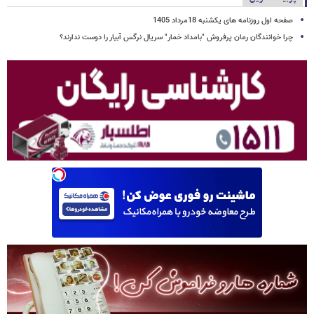
صفحه اول روزنامه های یکشنبه 18مرداد 1405
چرا خوانندگان رمان پرفروش "بامداد خمار" سریال نرگس آبیار را دوست ندارند؟