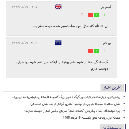
فیلم یاز
۱۴:۰۷ - ۱۳۹۲/۰۶/۰۹
7
3
ان شاالله که مثل من ساسنسور شده دیده باشی...
بی نام
۲۱:۰۹ - ۱۳۹۲/۰۶/۰۹
1
1
گرسنه گى حتا از شرم هم بهتره با اينكه من هم شرم رو خيلى
دوست دارم
آخرین اخبار
پرده‌برداری از راز شاهکار نایاب ون‌گوگ / کوچ بزرگ گنجینه افسانه‌ای «پرلمن» به نیویورک
نقش متفاوت مونیکا بلوچی در لوکارنو؛ مادری گرفتار در یک نقش اجتماعی
چرا خوانندگان رمان پرفروش "بامداد خمار" سریال نرگس آبیار را دوست ندارند؟
صفحه اول روزنامه های یکشنبه 18مرداد 1405
پربیننده‌ترین