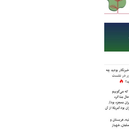
برنگار بودید چه
ور در نشست
د؟
که می‌گوییم
حال مذاکره
ران معجزه بود/
ن بود آمریکا از آن
یه، عربستان و
لمان، شهباز