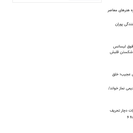
زه هنرهای معاصر
ندگی پوران
فوق‌ لیسانس
ای شکستن قلبش
ای عجیب؛ خلق
یمی نماز خواند/
ت دچار تحریف
و و