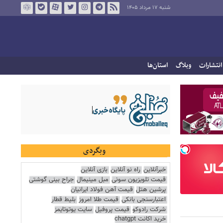
شنبه ۱۷ مرداد ۱۴۰۵
انتشارات
وبلاگ
استان‌ها
وبگردی
خبرآنلاین
راه نو آنلاین
بازی آنلاین
قیمت تلویزیون سونی
مبل مینیمال
جراح بینی گوشتی
پرشین هتل
قیمت آهن فولاد ایرانیان
اعتبارسنجی بانکی
قیمت طلا امروز
بلیط قطار
شرکت رادوکو
قیمت پروفیل
سایت یوتوتایمز
خرید اکانت chatgpt