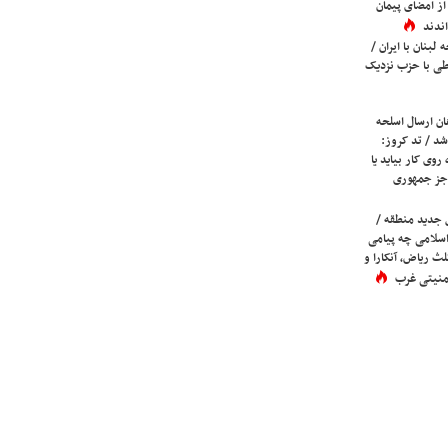
ز امضای پیمان
ندند
لبنان با ایران /
ی با حزب نزدیک
ان ارسال اسلحه
شد / تد کروز:
روی کار بیاید یا
جز جمهوری
 جدید منطقه /
اسلامی چه پیامی
لث ریاض، آنکارا و
 امنیتی غرب