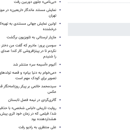
«بی‌نامی» جلوی دوربین رفت
نمایش مستند ماندگار «اربعین» در مو
تهران
اولین نمایش جهانی مستندی به تهیه‌کن
درخشنده
مازیار لرستانی به تلویزیون برگشت
سوسن پرور: مادرم که گفت من دختر 
نکردم تا در پیتزافروشی کار کند! صد
را شنیدم
آلبوم «آسیمه سر» منتشر شد
«می‌خوام به دنیا بیام» و قصه تولده
تصویر برای کودک مهم است
سیدمحمد خاتمی بر پیکر روزنامه‌نگار قد
عکس
گالری‌گردی در نیمه فصل تابستان
روایت تاریخی «لباس شخصی» با حذفیا
شد/ فیلمی که در زمان خود اثری پیش‌ر
هشداردهنده بود
علی منتظری به رادیو رفت