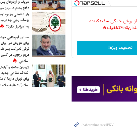
شریف و اردوغان پس ا
دفاع مشترک نماز خوا
راز دشمنی وزیرخارجه 
یوسف رجی چه ارتباط
 از روش خانگی سفیدکننده
به اسرائیل دارد؟
دان50%تخفیف🔥
سناتور آمریکایی خواه
برای شورش در ایران 
تخفیف ویژه!
فرقی نمی‌کند پسر شاه 
مریم رجوی، هر کسی 
اسلامی
«پیمان مکه» و آرایش
ائتلاف نظامی جدید 
برای تهران دارد؟ / مث
اسلام‌آباد علیه خلاء