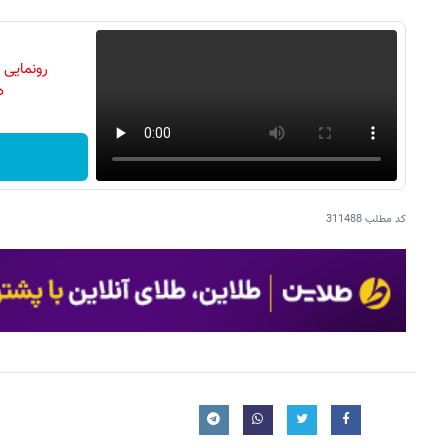
رونمایی
دن
کد مطلب
311488