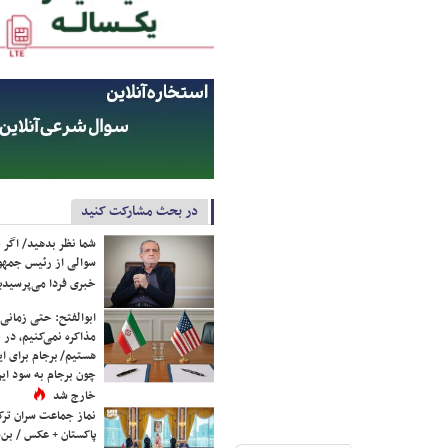
در بحث مشارکت کنید
شما نظر بدهید/ اگر خ
سوالی از رئیس جمه
خبری فردا می‌پرسیدی
ابوالفتح: حتی زمانی 
مذاکره نمی‌کنیم، در 
هستیم/ برجام برای ای
چون برجام به سود ایرا
خارج شد
نماز جماعت سران ترک
پاکستان + عکس / بن‌س