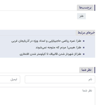
برچسب‌ها
طنز
خبرهای مرتبط
طنز/ نمره ریاضی حاجی​بایایی و امداد ویژه در آذربایجان غربی
طنز/ هیس! مردم که متوجه نمی‌شوند
طنز/از شهردار شدن قالیباف تا کیلومتر شدن افتخاری
نظر شما