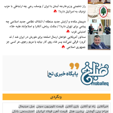
راز دشمنی وزیرخارجه لبنان با ایران / یوسف رجی چه ارتباطی با حزب
نزدیک به اسرائیل دارد؟
«پیمان مکه» و آرایش جدید منطقه / ائتلاف نظامی جدید اسلامی چه
پیامی برای تهران دارد؟ / مثلث ریاض، آنکارا و اسلام‌آباد علیه خلاء
امنیتی غرب
سناتور آمریکایی خواهان ارسال اسلحه برای شورش در ایران شد / تد
کروز: فرقی نمی‌کند پسر شاه روی کار بیاید یا مریم رجوی، هر کسی جز
جمهوری اسلامی
وبگردی
خبرآنلاین
راه نو آنلاین
بازی آنلاین
قیمت تلویزیون سونی
مبل مینیمال
جراح بینی گوشتی
پرشین هتل
قیمت آهن فولاد ایرانیان
اعتبارسنجی بانکی