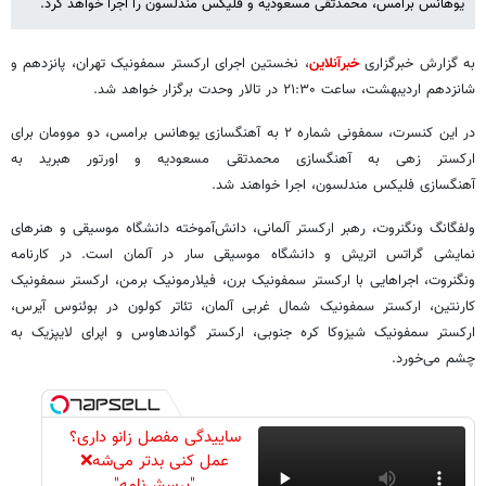
یوهانس برامس، محمدتقی مسعودیه و فلیکس مندلسون را اجرا خواهد کرد.
به گزارش خبرگزاری
خبرآنلاین
، نخستین اجرای ارکستر سمفونیک تهران، پانزدهم و
شانزدهم اردیبهشت، ساعت ۲۱:۳۰ در تالار وحدت برگزار خواهد شد.
در این کنسرت، سمفونی شماره ۲ به آهنگسازی یوهانس برامس، دو موومان برای
ارکستر زهی به آهنگسازی محمدتقی مسعودیه و اورتور هبرید به
آهنگسازی فلیکس مندلسون، اجرا خواهند شد.
ولفگانگ ونگنروت، رهبر ارکستر آلمانی، دانش‌آموخته دانشگاه موسیقی و هنرهای
نمایشی گراتس اتریش و دانشگاه موسیقی سار در آلمان است. در کارنامه
ونگنروت، اجراهایی با ارکستر سمفونیک برن، فیلارمونیک برمن، ارکستر سمفونیک
کارنتین، ارکستر سمفونیک شمال غربی آلمان، تئاتر کولون در بوئنوس آیرس،
ارکستر سمفونیک شیزوکا کره جنوبی، ارکستر گواندهاوس و اپرای لایپزیک به
چشم می‌خورد.
ساییدگی مفصل زانو داری؟
عمل کنی بدتر می‌شه❌
"پرسش‌نامه"