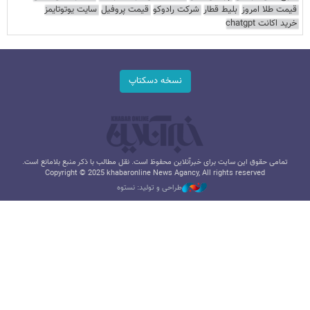
قیمت طلا امروز
بلیط قطار
شرکت رادوکو
قیمت پروفیل
سایت یوتوتایمز
خرید اکانت chatgpt
نسخه دسکتاپ
تمامی حقوق این سایت برای خبرآنلاین محفوظ است. نقل مطالب با ذکر منبع بلامانع است.
Copyright © 2025 khabaronline News Agancy, All rights reserved
طراحی و تولید: نستوه