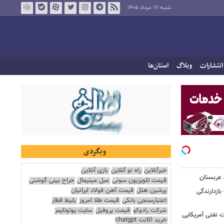
شنبه ۱۷ مرداد ۱۴۰۵
انتشارات
وبلاگ
استان‌ها
وبگردی
خبرآنلاین
راه نو آنلاین
بازی آنلاین
 عربستان
قیمت تلویزیون سونی
مبل مینیمال
جراح بینی گوشتی
پرشین هتل
قیمت آهن فولاد ایرانیان
بازدارندگی
اعتبارسنجی بانکی
قیمت طلا امروز
بلیط قطار
شرکت رادوکو
قیمت پروفیل
سایت یوتوتایمز
 نفتی آمریکایی
خرید اکانت chatgpt