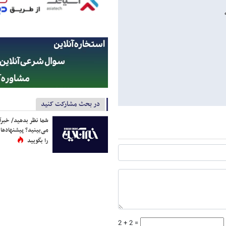
در بحث مشارکت کنید
شما نظر بدهید/ خبرآن
می‌بینید؟ پیشنهادها 
را بگویید
2 + 2 =