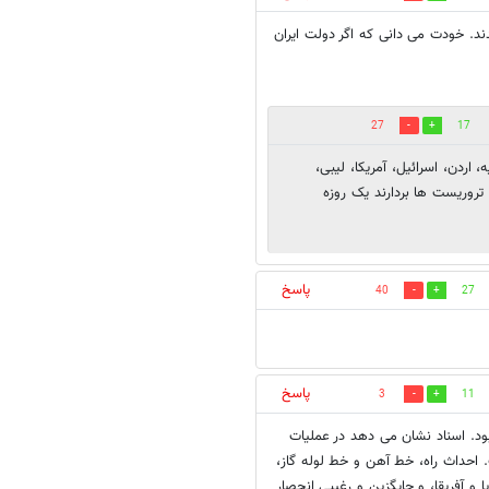
ند. خودت می دانی که اگر دولت ایران
27
17
اردن، اسرائیل، آمریکا، لیبی،
روریست ها بردارند یک روزه
پاسخ
40
27
پاسخ
3
11
ود. اسناد نشان می دهد در عملیات
ران بوده است. احداث راه، خط آهن و خط لوله گاز،
پا و آفریقا، و جایگزین و رغیبی انحصار