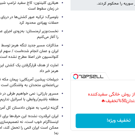
هیلاری کلینتون: کاخ سفید ترامپ شبی
ر سوریه را محکوم کردند.
در زمان سقوط است
بلومبرگ: ترکیه عبور کشتی‌ها در دریای 
حملات پهپادی محدود کرد
نخست‌وزیر ارمنستان: به‌زودی اجرای عم
را آغاز می‌کنیم
مذاکرات مسیر جدید تنگه هرمز توسط ن
ایران و عمان انجام شده‌است / سهم ایر
کنوانسیون خزر اصلا مطرح نشده است
امارت از هدف قرارگرفتن یک کشتی این
هرمز خبر داد
دیپلمات پیشین آمریکایی: پیمان مکه ن
بی‌اعتمادی متحدان به واشنگتن است
مسرور بارزانی: نمی خواهیم طرفی در د
 از روش خانگی سفیدکننده
منطقه باشیم/روابطی با اسرائیل نداریم
دان50%تخفیف🔥
گزینه ترامپ به عنوان دادستان کل آمری
ایران ابرقدرت نشده؛ این حرف‌ها برای 
تخفیف ویژه!
اینستاگرام خوب است، نه تصمیم‌سازی/
ممکن است ایران اتمی را تحمل کند، اما
نه!