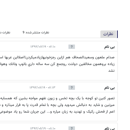
نظرات منتشر شده: 9
نظرات در
نظرات
بی نام
۰۷:۱۰ - ۱۳۹۲/۰۶/۱۹
صدام ملعون وسعيدالصحاف هم ازاين رجزخونيهازيادميكردن!اصلااين عربها ا
زياده بروهمون مخالفين دولتت روجمع كن سه ساله داري باتوپ وتانك وهوا
نشد
بی نام
۰۷:۱۳ - ۱۳۹۲/۰۶/۱۹
تصور کنین تو کوجه با یک بچه تخس و زبون نفهم مواجه بشین که همسایه ه
میزنین و شاید به دنبالش میدوید ولی بچه با تمام قدرت پا به فرار میذاره و
اعم از فحش رکیک و تهدید به زبان میاره و... این جریان شما رو یاد موضوعی ن
بی نام
۰۸:۱۰ - ۱۳۹۲/۰۶/۱۹