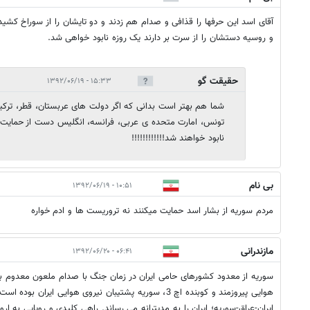
آقای اسد این حرفها را قذافی و صدام هم زدند و دو تایشان را از سوراخ کشید
و روسیه دستشان را از سرت بر دارند یک روزه نابود خواهی شد.
حقیقت گو
۱۵:۳۳ - ۱۳۹۲/۰۶/۱۹
شما هم بهتر است بدانی که اگر دولت های عربستان، قطر، ترکیه، 
تونس، امارت متحده ی عربی، فرانسه، انگلیس دست از حمایت ت
نابود خواهند شد!!!!!!!!!!!!
بی نام
۱۰:۵۱ - ۱۳۹۲/۰۶/۱۹
مردم سوریه از بشار اسد حمایت میکنند نه تروریست ها و ادم خواره
مازندرانی
۰۶:۴۱ - ۱۳۹۲/۰۶/۲۰
سوریه از معدود کشورهای حامی ایران در زمان جنگ با صدام ملعون معدوم ب
هوایی پیروزمند و کوبنده اچ 3، سوریه پشتیبان نیروی هوایی ای
ایران-عراق-سوریه؛ ایران را به مدیترانه می رساند. راهی کلیدی و رویایی به ارو