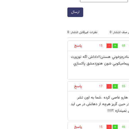
ارسال
 صف انتشار: 0
نظرات غیرقابل انتشار: 0
پاسخ
15
68
ستادرجزخوني هستن!!داداش اگه توزورت
پيماميكوبي شون هنوزدمشق پاكسازي
پاسخ
17
55
ارو عاصی کرده .شما به اون تشر
 در حین گریز هرچه از دهانش در می اید
میندازه ؟!!!!
پاسخ
15
46