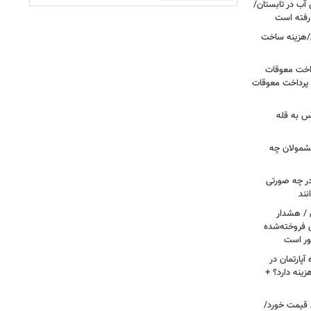
آب در تابستان/
ا رفته است
/هزینه ساخت
داخت معوقات
 پرداخت معوقات
س به قله
 مشمولان چه
ر چه صورتی
نند
ن / هشدار
 فروخته‌شده
ور است
پارتمان در
هزینه دارد؟ +
ونی قیمت خورد/