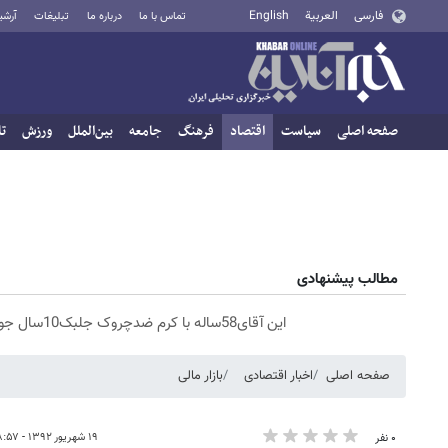
فارسی
العربية
English
تماس با ما
درباره ما
تبلیغات
آرشی
صفحه اصلی
سیاست
اقتصاد
فرهنگ
جامعه
بین‌الملل
ورزش
تا
مطالب پیشنهادی
این آقای58ساله با کرم ضدچروک جلبک10سال جوان شد(سفارش با تخفیف)
صفحه اصلی
اخبار اقتصادی
بازار مالی
۱۹ شهریور ۱۳۹۲ - ۰۸:۵۷
۰ نفر