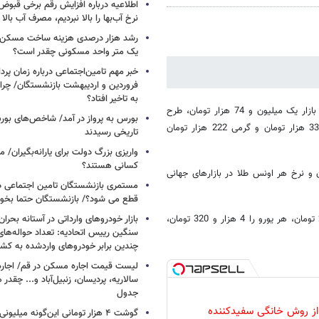
اطلاعیه درباره افزایش رقم برخی قبوض 
نرخ آب‌بها را بالا نبردیم، مصرف آب بال
رشد هزار درصدی هزینه ساخت مسکن
یک متر واحد مسکونی چقدر است؟
خبر مهم تامین‌اجتماعی درباره زمان پر
فروردین و اردیبهشت بازنشستگان/ چرا
به تاخیر افتاد؟
نرخ فروش هر قطعه سکه تمام بهار آزادی طرح جدید در امروز سه شنبه در بازار یک میلیون و 74 هزار تومان، طرح
بورس به پرواز در آمد/ شاخص‌های بور
قدیم یک میلیون و 65 هزار تومان، نیم سکه 549 هزار تومان، ربع سکه 330 هزار تومان و گرمی 222 هزار تومان
تاریخی رسیدند
واریزی بزرگ دولت برای یارانه‌بگیران/
کسانی هستند؟
زرد 18 عیار در بازار داخلی حدود 108 هزار تومان و نرخ هر اونس طلا در بازارهای جهانی
مستمری بازنشستگان تامین اجتماعی د
قطع می شود؟/ بازنشستگان حتما بخوا
در همین حال، صرافان بازار ارز نرخ هر دلار آزاد را برای فروش 3 هزار و 230 تومان، هر یورو را 4 هزار و 320 تومان،
بازار خودروهای وارداتی در آستانه بحرا
سنگین رییس اتحادیه: تعداد حواله‌های
چندین برابر خودروهای واردشده به کش
لیست قیمت اجاره مسکن در قم/ اجاره آ
سالاریه، پردیسان، زنبیل‌آباد و... چقدر 
جدول
 از روش خانگی سفیدکننده
گوشت ۴ هزار تومانی این‌گونه میلی