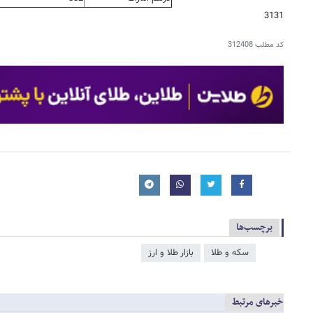
3131
کد مطلب
312408
برچسب‌ها
سکه و طلا
بازار طلا و ارز
خبرهای مرتبط