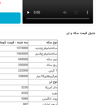
دن
جدول قیمت سکه و ارز
نوع سکه
سه شنبه - قیمت (توما
سکه‌تمام‌طرح‌جدید
1074000
سکه‌تمام‌طرح‌قدیم
1065000
نیم سکه
549000
ربع سکه
330000
1 گرمی
222000
هرگرم‌طلای18عیار
108000
نوع ارز
دلار آمریکا
3230
یورو
4320
پوند انگلیس
5080
درهم امارات
882