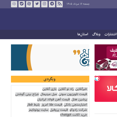
جمعه ۱۶ مرداد ۱۴۰۵
انتشارات
وبلاگ
استان‌ها
وبگردی
خبرآنلاین
راه نو آنلاین
بازی آنلاین
قیمت تلویزیون سونی
مبل مینیمال
جراح بینی گوشتی
پرشین هتل
قیمت آهن فولاد ایرانیان
اعتبارسنجی بانکی
قیمت طلا امروز
بلیط قطار
شرکت رادوکو
قیمت پروفیل
سایت یوتوتایمز
خرید اکانت chatgpt