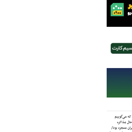
که می‌گوییم
حال مذاکره
ران معجزه بود/