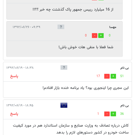
از 16 میلیارد رییس جمهور پاک گذشتت چه خبر ؟؟!!
مهسا
۰۹:۳۹ - ۱۳۹۲/۰۶/۲۶
0
0
شما فعلا با منفی هات خوش باش!
بی نام
۱۸:۳۸ - ۱۳۹۲/۰۶/۱۹
پاسخ
17
51
این مجری چرا اینجوری بود؟ یاد برنامه خنده بازار افتادم!
بی نام
۱۸:۴۵ - ۱۳۹۲/۰۶/۱۹
پاسخ
1
36
کاش درباره تصادف به وزارت صنایع و سازمان استاندارد هم در مورد کیفیت
ساخت خودرو در کشور دستورهای لازم را بدهد