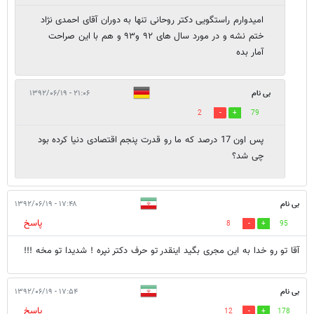
امیدوارم راستگویی دکتر روحانی تنها به دوران آقای احمدی نژاد
ختم نشه و در مورد سال های ۹۲ و۹۳ و هم با این صراحت
آمار بده
بی نام
۲۱:۰۶ - ۱۳۹۲/۰۶/۱۹
2
79
پس اون 17 درصد که ما رو قدرت پنجم اقتصادی دنیا کرده بود
چی شد؟
بی نام
۱۷:۴۸ - ۱۳۹۲/۰۶/۱۹
پاسخ
8
95
آقا تو رو خدا به این مجری بگید اینقدر تو حرف دکتر نپره ! شدیدا تو مخه !!!
بی نام
۱۷:۵۴ - ۱۳۹۲/۰۶/۱۹
پاسخ
12
178