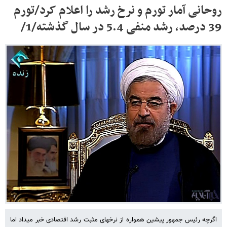
روحانی آمار تورم و نرخ رشد را اعلام کرد/تورم
39 درصد، رشد منفی 5.4 در سال گذشته/1/
اگرچه رئیس جمهور پیشین همواره از نرخ​های مثبت رشد اقتصادی خبر می​داد اما