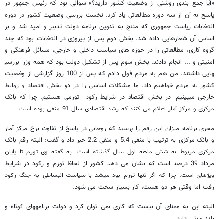
«آیا جمع بندی روشنی از وضعیت کشور دارید؟» سوالی بود که رئیس جمهور در
پاسخ به آن از سه دوره مطالعاتی یاد کرد. نخست بررسی وضعیت کشور در دوره
انتخابات ریاست جمهوری که منتج به تدوین برنامه دولت تدبیر و امید شد و بر
اساس آن شعارهایی داده شد. بخش دوم پس از پیروزی در انتخابات بود که چند
گروه کاری، مطالعاتی را در حوزه های سیاست داخلی و خارجی، مسائل فرهنگی و
امنیتی و ... انجام دادند. بخش سوم پس از تشکیل دولت بود که همه وزرا بررسی​
هایی داشتند. من هم به مردم قول دادم که پس از 100 روز گزارشی از وضعیت
کشور به مردم خواهیم داد. ما مشکلات اساسی را در دو بخش اقتصاد و روابط
خارجی می​بینیم. در بخش اقتصاد در شرایط رکود تورمی هستیم. چرا که بانک
مرکزی و مرکز آمار اعلام می کنند که رشد اقتصادی سال 91 منفی بوده است.
مجری برنامه میزان این رقم را پرسید که روحانی در پاسخ از تفاوت نرخ مرکز آمار
و بانک مرکزی به ترتیب با منفی 5.4 و منفی 2.2 خبر داد و گفت: البته رقم بانک
مرکزی مربوط به شش ماهه اول سال گذشته است. به گفته وی تورم تا پایان
مرداد 39 درصد است که نشان می دهد کشور از لحاظ تورم و رکود در شرایط
ویژه​ای است. چرا که اگر تنها تورم بود می​شد با سیاست انبساطی به جنگ رکود
رفت اما وقتی هر دو هست، کار بسیار سخت می شود.
البته این به معنای آن نیست که کاری نمی توان کرد و دولت برنامه​های کوتاه و
بلند مدتی دارد.