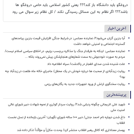
دروغگو باید دانشگاه باز کند؟؟؟ یعنی کشور اسلامی باید حامی دروغگو ها
باشد؟؟؟ اگر نظام به این مسائل رسیدگی نکند / کل نظام زیر سوال می رود
آخرین اخبار
آیا بنزین گران می‌شود؟/ نماینده مجلس: در شرایط جنگی افزایش قیمت بنزین پیامدهای
گسترده اجتماعی و امنیتی خواهد داشت
نماینده مجلس: اینکه به طرفدار جنگ یا مذاکره برچسب بزنیم، در اخلاق سیاسی اسلام نیست/
مردم به صورت خودجوش به سمت شعارهای هنجارشکن پیش نمی‌روند بلکه ...
علت شنیده شدن صدای انفجار در پاکدشت/ سپاه اطلاعیه داد
روایت زیدآبادی از صحبت ها درباره خودش در یک محفل/ ماجرای خاله ماه طلعت در زیدآباد چه
بود؟
روایت سخنگوی ارتش از ورود تجهیزات جدید به یگان‌های رزمی
پربیننده‌ترین
شهید علی لاریجانی چگونه ردیابی شد؟/ روایت سردار کوثری از نحوه شهادت دبیر شورای عالی
امنیت ملی
داغ شدن دوباره نام احمد جنتی/ دبیر ۱۰۰ ساله شورای نگهبان؛ آخرین بازمانده از نسل نخست
انقلاب
پوستر معناداری که کانال رهبر انقلاب منتشر کرد/ وحدت مکرّراً و مؤکّداً تذکر داده شد