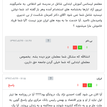
معلمم لیسانس آموزش ابتدایی شاغل در مدرسه غیر انتفاعی .به مامیگویند
نیروی آزاد !بارها بخشنامه های استخدام آمده وهر بار گفته اند شما دولتی
نیستید شامل شما نمی شود !آقای دکتر کمرمان شکست از بی تدبیری
وامیدمان ناامید .آیا خدمت ما به بچه های ایران عزیز نیست ؟آیا شما فریاد
خاموش مارا میشنوید ؟
بی نام
۱۷:۲۷ - ۱۳۹۲/۰۶/۲۶
0
0
انشاالله که مشکل شما معلمان عزیز دیده بشه. بخصوص
معلمای ابتدایی که شما خیلی گردن جامعه حق دارین.
ایران
۱۶:۱۵ - ۱۳۹۲/۰۶/۲۶
پاسخ
0
0
آیا الان می شود گفت احمدی نژاد یک دروغگو بود؟؟؟؟ آیا در روزنامه ها تیتر
اول نباید از او و وزیر افتصاد و بهمنی رئیس بانک مرکزی برای پاسخ گویی به
ملت ملز م و به دادگاه کشیده شونند و محاکمه و به زندان برونند. آیا یک