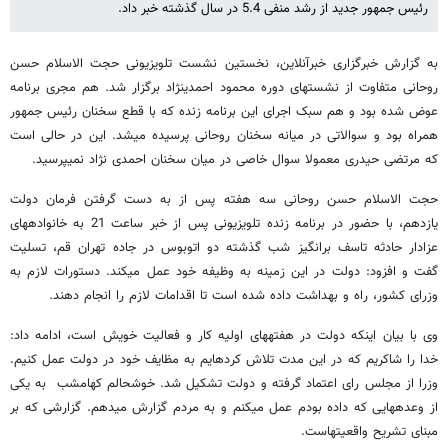
رئیس جمهور جدید از رشد منفی 5.4 در سال گذشته خبر داد.
به گزارش خبرگزاری خبرآنلاین، نخستین نشست تلویزیونی حجت الاسلام حسن
روحانی متفاوت از نشست​های دوره محمود احمدی​نژاد برگزار شد. هم مجری برنامه
عوض شده بود و هم سبک اجرای این برنامه زنده که با قطع سخنان رئیس جمهور
همراه بود و سوالاتی در میانه سخنان روحانی پرسیده می​شد. این در حالی است
که مرتضی حیدری معمولا سوال خاصی در میان سخنان احمدی نژاد نمی​پرسید.
حجت الاسلام حسن روحانی سه هفته پس از به دست گرفتن فرمان دولت
یازدهم، با حضور در برنامه زنده تلویزیونی پس از خبر ساعت 21 به خانواده​های
عزادار حادثه تاسف برانگیز شب گذشته دو اتوبوس در جاده تهران قم، تسلیت
گفت و افزود: دولت در این زمینه به وظیفه خود عمل می​کند. دستورات لازم به
وزرای کشور، راه و بهداشت داده شده است تا اقدامات لازم را انجام دهند.
وی با بیان اینکه دولت در هفته​های اولیه کار و فعالیت خویش است، ادامه داد:
خدا را شاکریم که در این مدت تلاش کرده​ایم به مظایف خود در دولت عمل کنیم.
وزرا از مجلس رای اعتماد گرفته و دولت تشکیل شد. خوشحالم کهامشب به یکی
از وعده​هایی که داده بودم عمل می​کنم و به مردم گزارش می​دهم. گزارشی که بر
مبنای تشریح واقعیت​هاست.