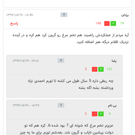
یزدان
۱۸:۴۸ - ۱۳۹۲/۰۶/۱۹
پاسخ
148
19
آره مردم از عملکردش راضیند هم تخم مرغ رو گرون کرد هم کره و در آینده
نزدیک اقلام دیگه هم اضافه کنید.
رضا
۱۹:۱۸ - ۱۳۹۲/۰۶/۱۹
5
121
چه ربطی داره 5 سال طول می کشه تا تورم احمدی نزاد
ورداشته بشه اگه بشه
بی نام
۰۶:۲۷ - ۱۳۹۲/۰۶/۲۰
2
4
عزیزم تخم مرغ که شونه ای 7 بود شده 6. کره هم که تو
دولت پیشین نایاب و گرون شد. بعدشم تورم برای ما یه چیز