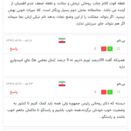
نقطه قوت کلام جناب روحانی نرمش و متانت و نقطه ضعف عدم اطمینان از
آینده می باشد. متاسفانه بخش دوم بسیار پرنگتر است. کلا میراث خوبی بهش
نرسید. اگر بتواند مملکت را از این وضع نجات بدهد نام نیکی ازش بجا میماند
اگر هم نتواند جای سرزنش ندارد.
بی نام
۰۵:۱۸ - ۱۳۹۲/۰۶/۲۰
پاسخ
0
22
همينكه گفت 39درصد تورم داريم نه 9 درصد (مثل بعضي ها) جاي اميدواري
داره
بی نام
۰۵:۲۳ - ۱۳۹۲/۰۶/۲۰
پاسخ
0
12
درسته که دکتر روحانی رئیس جمهوره ولی همه باید کمک کنیم تا کشور به
وضعیت خوب خودش برگرده،همه خوب باشیم و راستگو تا حاکمان ماهم خوب
باشند و راستگو...