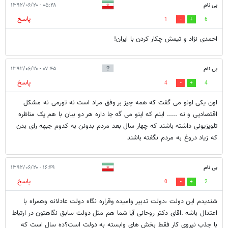
بی نام
۰۵:۴۸ - ۱۳۹۲/۰۶/۲۰
پاسخ
1
6
احمدی نژاد و تیمش چکار کردن با ایران!
بی نام
۰۷:۴۵ - ۱۳۹۲/۰۶/۲۰
پاسخ
4
4
اون یکی اونو می گفت که همه چیز بر وفق مراد است نه تورمی نه مشکل
اقتصادیی و نه ..... اینم که اینو می گه جا داره هر دو بیان با هم یک مناظره
تلویزیونی داشته باشند که چهار سال بعد مردم بدونن به کدوم جبهه رای بدن
که زیاد دروغ به مردم نگفته باشند
بی نام
۱۶:۴۹ - ۱۳۹۲/۰۶/۲۰
پاسخ
0
2
شندیدم این دولت ،دولت تدبیر وامیده وقراره نگاه دولت عادلانه وهمراه با
اعتدال باشه .اقای دکتر روحانی آیا شما هم مثل دولت سابق نگاهتون در ارتباط
با جذب نیروی کار فقط بخش های وابسته به دولت است؟ده سال است که