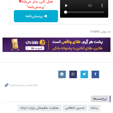
عمل کنی بدتر می‌شه❌
"پرسش‌نامه"
◀ پرسش‌نامه
کد مطلب
314343
برچسب‌ها
رسانه
حسین انتظامی
معاونت مطبوعاتی وزارت ارشاد