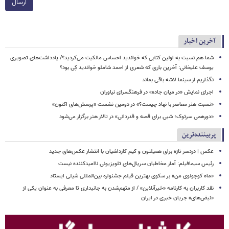
ارسال
آخرین اخبار
شما هم نسبت به اولین کتابی که خواندید احساس مالکیت می‌کردید؟/ یادداشت‌های تصویری
یوسف علیخانی: آخرین باری که شعری از احمد شاملو خواندید کِی بود؟
نگذاریم از سینما لاشه باقی بماند
اجرای نمایش «در میان جاده» در فرهنگسرای نیاوران
«نسبت هنر معاصر با نهاد چیست؟» در دومین نشست «پرسش‌های اکنون»
«دورهمی سرتوک؛ شبی برای قصه و قدردانی» در تالار هنر برگزار می‌شود
پربیننده‌ترین
عکس | دردسر تازه برای همیلتون و کیم کارداشیان با انتشار عکس‌های جدید
رئیس سیمافیلم: آمار مخاطبان سریال‌های تلویزیونی ناامیدکننده نیست
«ماه کوچولوی من» بر سکوی بهترین فیلم جشنواره بین‌المللی شیلی ایستاد
نقد کاربران به کارنامه «خبرآنلاین» / از متهم‌شدن به جانبداری تا معرفی به عنوان یکی از
«نبض‌های» جریان خبری در ایران