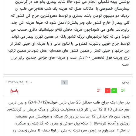
پوشش بيمه تكميلى انجام مى شود حالا شايد بيمارى بخواهد در گرانترين
بيمارستان خصوصى با امكانات هتل كه هزينه يك شب icuجراحى قلب آن
نزديك دو ميليون تومان باشد بسترى و توسط معروفترين جراح كل كشور كه
كلى بيمار از خارج كشور دارد ودر بخشvipعمل شود كه طبعا هزينه اش چند
برابرحالت عادى مى شود(چون هزينه بخش vipو ديپلماتيك دلارى حساب مى
شود) ولى نه تنها درشهرهاى بزرگ كشور بلكه در همين تهران بيمار مى تواند
توسط جراح خوبى باشهرت كمترولى با نتايج عالى و با هزينه اى خيلى كمتر از
اين حرفها و خيلى كمتر از همين كشور هاى همسايه عمل شود.در همين تركيه
نرخ ويزيت فوق تخصص ٣٠٠دلار است و هزينه هاى جراحى چندين برابر ايران
است
ایمان
۱۱:۱۱ - ۱۳۹۲/۰۷/۱۵
پاسخ
21
24
پدر جان! یک جراح قلب حداقل 25 سال درس خونده(12+7+4+2) و بین درس
هم حداقل 10 تا 12 سال کار کرده،مسئولیت زندگی و مرگ مریض بر گردنشه،با
وجود سن بالا حداقل 12 ساعت در روز کار میکنه و موبایلش هم همیشه
روشن و آماده کاره،حالا از اینکه پول جوانی و عمری که گذاشته رو میگیره،
ناراحتی؟ امیدوارم به زودی سروکارت به یکی از اونا بیفته تا معنی زحمت رو