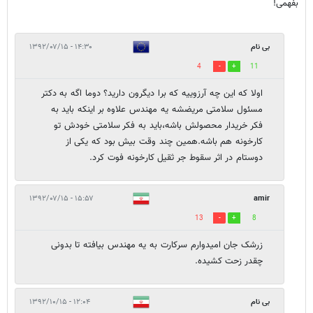
بفهمی!
بی نام
۱۴:۳۰ - ۱۳۹۲/۰۷/۱۵
4
11
ﺍﻭﻻ ﮐﻪ ﺍﯾﻦ ﭼﻪ ﺁﺭﺯﻭﯾﯿﻪ ﮐﻪ ﺑﺮﺍ ﺩﯾﮕﺮﻭﻥ ﺩﺍﺭﯾﺪ؟ ﺩﻭﻣﺎ ﺍﮔﻪ ﺑﻪ ﺩﮐﺘﺮ
ﻣﺴﺌﻮﻝ ﺳﻼﻣﺘﯽ ﻣﺮﯾﻀﺸﻪ ﯾﻪ ﻣﻬﻨﺪﺱ ﻋﻼﻭﻩ ﺑﺮ ﺍﯾﻨﮑﻪ ﺑﺎﯾﺪ ﺑﻪ
ﻓﮑﺮ ﺧﺮﯾﺪﺍﺭ ﻣﺤﺼﻮﻟﺶ ﺑﺎﺷﻪ،ﺑﺎﯾﺪ ﺑﻪ ﻓﮑﺮ ﺳﻼﻣﺘﯽ ﺧﻮﺩﺵ ﺗﻮ
ﮐﺎﺭﺧﻮﻧﻪ ﻫﻢ ﺑﺎﺷﻪ.ﻫﻤﯿﻦ ﭼﻨﺪ ﻭﻗﺖ ﺑﯿﺶ ﺑﻮﺩ ﮐﻪ ﯾﮑﯽ ﺍﺯ
ﺩﻭﺳﺘﺎﻡ ﺩﺭ ﺍﺛﺮ ﺳﻘﻮﻁ ﺟﺮ ﺛﻘﯿﻞ ﮐﺎﺭﺧﻮﻧﻪ ﻓﻮﺕ ﮐﺮﺩ.
۱۵:۵۷ - ۱۳۹۲/۰۷/۱۵
amir
13
8
زرشک جان امیدوارم سرکارت به یه مهندس بیافته تا بدونی
چقدر زحت کشیده.
بی نام
۱۲:۰۴ - ۱۳۹۲/۱۰/۱۵