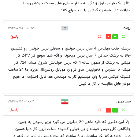
لااقل یک بار در طول زندگی به خاطر بیماری های سخت خودشان و یا
اطرافیانشان همه زندگیشان را باید حراج کنند.
پزشک
۰۹:۲۵ - ۱۳۹۲/۰۷/۱۵
پاسخ
22
23
درسته جناب مهندس 4 سال درس خوندی و سختی درس خوندن رو کشیدی
حالا یه پزشک حداقل 7 سال درس میخونه و اگه شما موقع کار 7*24 کار
میکنی یه پزشک از همون ساله 4 که درس خوندنش شروع میشه 724 کار
میکنه با استرس و نخوابیدن های فراوان موبایل روشن!!!! عزیزم ما 24 ساعت
کشیک فیکس سر پا وای میستیم کار یه مهندس هم قابل احترامه اما هیچ
موقع قابل مقایسه با کار ما نیس
سید مهدی
۱۰:۰۳ - ۱۳۹۲/۰۷/۱۵
پاسخ
21
21
اولاً اون دکتری که داره ماهی 80 میلیون می گیره برای رسیدن به چنین
جایگاهی کلی درس خونده و بی خوابی کشیده سخت ترین کار دنیا همون
درس خوندنه که یک ساعتش با 8 ساعت فعالیت جسمی برابری می کنه، در