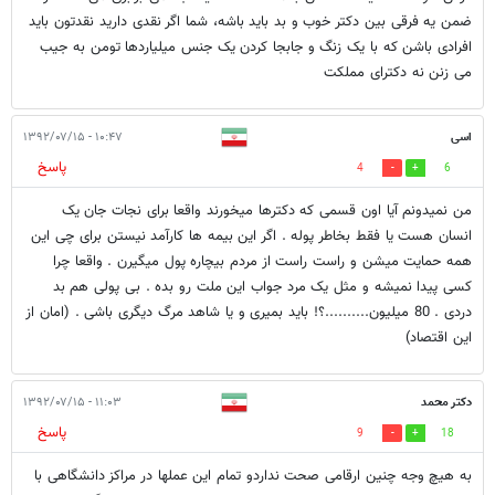
ضمن یه فرقی بین دکتر خوب و بد باید باشه، شما اگر نقدی دارید نقدتون باید
افرادی باشن که با یک زنگ و جابجا کردن یک جنس میلیاردها تومن به جیب
می زنن نه دکترای مملکت
اسی
۱۰:۴۷ - ۱۳۹۲/۰۷/۱۵
پاسخ
4
6
من نمیدونم آیا اون قسمی که دکترها میخورند واقعا برای نجات جان یک
انسان هست یا فقط بخاطر پوله . اگر این بیمه ها کارآمد نیستن برای چی این
همه حمایت میشن و راست راست از مردم بیچاره پول میگیرن . واقعا چرا
کسی پیدا نمیشه و مثل یک مرد جواب این ملت رو بده . بی پولی هم بد
دردی . 80 میلیون..........؟! باید بمیری و یا شاهد مرگ دیگری باشی . (امان از
این اقتصاد)
دكتر محمد
۱۱:۰۳ - ۱۳۹۲/۰۷/۱۵
پاسخ
9
18
به هيچ وجه چنين ارقامى صحت نداردو تمام اين عملها در مراكز دانشگاهى با