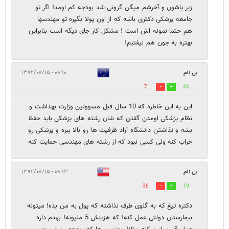
زیر پاشون و آخرشم میگن گرونی شد بودجه کم اومد! اگر تو
جامعه پزشکی دکتری باشه که از اون پولا بگیره تو مهندسها
هم حتما نمونه اش است ! مشکل کار جای دیگه است بنابراین
بهتره به جون هم نیفتیم!
بی نام
۰۹:۱۰ - ۱۳۹۲/۰۷/۱۵
7
44
این به این خاطره که 10 سال قبل مسوولین وزارت بهداشت و
نظام پزشکی اومدن گفتن که شان رشته های پزشکی باید حفظ
بشه و نذاشتن دانشگاه آزاد ظرفیت ها رو بالا ببره و پزشکی رو
خراب کنه ولی کسی نبود که از رشته های مهندسی حمایت کنه
بی نام
۰۹:۱۳ - ۱۳۹۲/۰۷/۱۵
36
19
دکتره تیغ که به گلوی طرف نذاشته که پول به من بده! میتونه
بیمارستان دولتی عمل کنه! که هزینش 5 ملیونه! بهدم داره