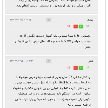
عمل قلب باز میکنه مثلا! مهنوس ها که بودجه رو از بیت
المال میگیرن و یک گودبرداری رو نمیتونن درست انجام بدن!
پزشک
۰۹:۱۶ - ۱۳۹۲/۰۷/۱۵
34
32
مهندس جان! شما میتونی یک آمپول دستت بگیری ؟! چه
برسه به جراحی !!!! شما هم برو 20 سال درس بخون تا بشی
دکتر !!!!
دکتر
۰۹:۳۳ - ۱۳۹۲/۰۷/۱۵
28
37
ی دکتر حداقل 25 سال بدون احتساب دیپلم درس میخونه تا
به اینجا برسه . شما انتظار داری با 4 سال درس خوندن برسی
به ی دکتر . تازه دکترا چه شبایی رو بی خوابی نکشیدنو کشیک
ندادن. البته من نمیگم باید دستمزدهای زیاد و غیر متعارف
بگیرن ولی نسبت به زحمت و کاری که میکنن باید درامدشون
از بقیه بیشتر باشه.