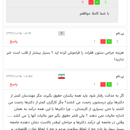
0
2
با شما کاملا موافقم
بی نام
۰۷:۴۱ - ۱۳۹۲/۱۰/۱۵
پاسخ
1
5
هزینه جراحی ستون فقرات را فراموش کرده اید ؟ بسیار بیشتر از قلب است خبر
ندارید!
بی نام
۰۸:۵۸ - ۱۳۹۲/۱۰/۱۵
پاسخ
1
3
اگر به عدالت رفتار شود باید همه یکسان حقوق بگیرند مگر مهندسان کمتر از
دکترها برای درسشون زحمت می کشند؟ مگر کارگران کمتر از دکترها زحمت می
کشند یا حتی بسیاری از کارمندان... چرا دکترها با این همه درآمد به همان
اندازه مالیات نمی دهند ؟ ولی قشر حقوق بگیر جور مالیات آنها را می کشد ....
وقتی در جامعه ای درآمد دکترها و جراحان اینقدر بالاست نشان دهنده جامعه
بسیار بیمار ما دارد چه از لحاظ سلامت مردم و چه از لحاظ توازن اقتصادی و