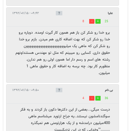
علیا
۰۹:۴۲ - ۱۳۹۲/۰۷/۱۵
8
25
برو خدا رو شکر کن باز هم همون کار گیرت اومده. دوباره برو
خدا رو شکر کن که بهت اضافه کاری هم میدن. بازم برو خدا
رو شکر کن که ماهی یک میلیوووووووووووووووووووووون
حقوق داری. کسایی رو میبینم که مثل تو مهندس هستنداونهم
رشته های اسم و رسم دار اما همون اولی رو هم ندارن.
منظورم کار بود. چه برسه به اضافه کار و حقوق ماهی 1
میلیون.
بی نام
۰۹:۵۰ - ۱۳۹۲/۰۷/۱۵
4
36
درست میگی...بعضی از این دکترها دکون باز کردند و به فکر
سوگندنامشون نیستند..یه جراح ارتوپد میشناسم ماهی
400میلیون درامدشه و از یک هزارتومنی هم نمیگذره
........""وخدایی که در این نزدیکیست