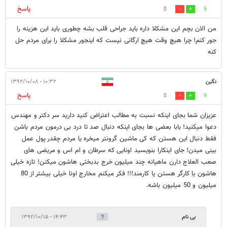
پاسخ
0
5
من الان بچم این مشکلا داره باید جراحی قلب بشه چطوری باید این هزینه را
جور کنم! چرا هیچ وقت هیچ ارگانی نیست که اینجور مشکلا را برای مردم حل
کنه
نگین
۱۰:۳۲ - ۱۳۹۲/۱۰/۰۸
پاسخ
0
9
عزیزان شما بجای اینکه نسبت به مطالب اعتراض کنید دارید سر دکتر و مهندس
دعوا میکنید! بابا بعضی ها بجای اینکه دنبال صد تا درد بی درمون مردم باشن
فقط دنبال این هستن که کی ماشین گرونتر میخره یا مردم چقدر پول عمل
بینی میدن! جای اینکارا بنویسید اونایی که سرطان و ام اس و مریضی های
صعب العلاج دارن ماهیانه چند میلیون خرج بدبختی هاشون میکنن! تازه خیلی
هاشون یا کارگر هستن یا کارمند!!! فکر میکنم مخارج اونا خیلی بیشتر از 80
میلیون و 50 میلیون باشه.
بی نام
۱۴:۴۳ - ۱۳۹۲/۱۰/۱۵