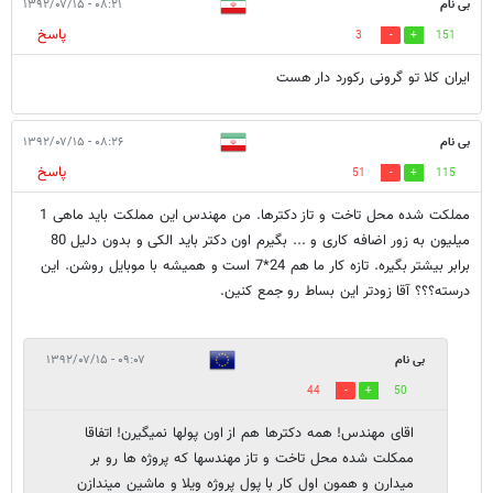
بی نام
۰۸:۲۱ - ۱۳۹۲/۰۷/۱۵
پاسخ
3
151
ایران کلا تو گرونی رکورد دار هست
بی نام
۰۸:۲۶ - ۱۳۹۲/۰۷/۱۵
پاسخ
51
115
مملکت شده محل تاخت و تاز دکترها. من مهندس این مملکت باید ماهی 1
میلیون به زور اضافه کاری و ... بگیرم اون دکتر باید الکی و بدون دلیل 80
برابر بیشتر بگیره. تازه کار ما هم 24*7 است و همیشه با موبایل روشن. این
درسته؟؟؟ آقا زودتر این بساط رو جمع کنین.
بی نام
۰۹:۰۷ - ۱۳۹۲/۰۷/۱۵
44
50
اقای مهندس! همه دکترها هم از اون پولها نمیگیرن! اتفاقا
ممکلت شده محل تاخت و تاز مهندسها که پروژه ها رو بر
میدارن و همون اول کار با پول پروژه ویلا و ماشین میندازن