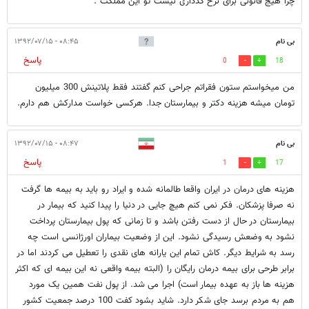
چرا هیج قانونی برای نرخ گذذاری نیست تو این مملکت .
بی نام
۰۸:۴۵ - ۱۳۹۲/۰۷/۱۵
پاسخ
0
18
من میخواستم ستون فقراتم جراحی کنم گفتند فقط پلاتینش 300 میلیون
تومان میشه هزینه دکتر و بیمارستان جدا. هرکسی خواست مدارکش هم دارم.
بی نام
۰۸:۴۷ - ۱۳۹۲/۰۷/۱۵
پاسخ
1
17
هزینه های درمان در ایران واقعا طالمانه شده و ایراد رو باید به بیمه ها گرفت
نه صرفا پزشکان. فکر نمی کنم هیچ جایی در دنیا را پیدا کنید که بیمار در
بیمارستان در حال از دست رفتن باشد و تا زمانی که پول بیمارستان پرداخت
نشود به وضعش رسیدگی نشود. این از وضعیت بیماران اورژانسی است چه
رسد به شرایط دیگر. کاش تمام این یارانه های نقدی را تعطیل می کردند اما در
برابر طرحی برای بیمه درمان رایگان را (البته بیمه واقعی نه این بیمه ای که اکثر
هزینه ها باز به عهده بیمار است) اجرا می شد. از پول نفت همین یک مورد
هم به مردم برسد جای شکر دارد. شاید بشود کفت 100 درصد جمعیت کشور