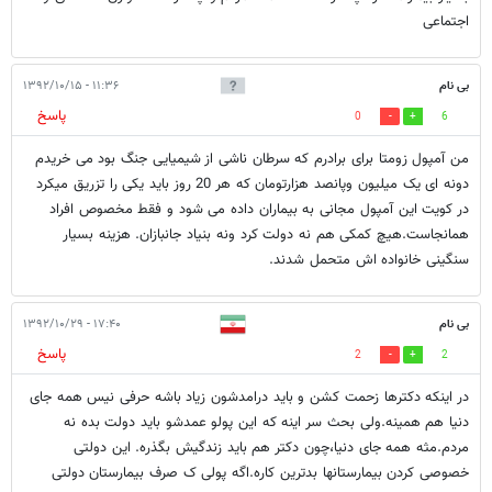
اجتماعی
بی نام
۱۱:۳۶ - ۱۳۹۲/۱۰/۱۵
پاسخ
0
6
من آمپول زومتا برای برادرم که سرطان ناشی از شیمیایی جنگ بود می خریدم
دونه ای یک میلیون وپانصد هزارتومان که هر 20 روز باید یکی را تزریق میکرد
در کویت این آمپول مجانی به بیماران داده می شود و فقط مخصوص افراد
همانجاست.هیچ کمکی هم نه دولت کرد ونه بنیاد جانبازان. هزینه بسیار
سنگینی خانواده اش متحمل شدند.
بی نام
۱۷:۴۰ - ۱۳۹۲/۱۰/۲۹
پاسخ
2
2
در اینکه دکترها زحمت کشن و باید درامدشون زیاد باشه حرفی نیس همه جای
دنیا هم همینه.ولی بحث سر اینه که این پولو عمدشو باید دولت بده نه
مردم.مثه همه جای دنیا،چون دکتر هم باید زندگیش بگذره. این دولتی
خصوصی کردن بیمارستانها بدترین کاره.اگه پولی ک صرف بیمارستان دولتی