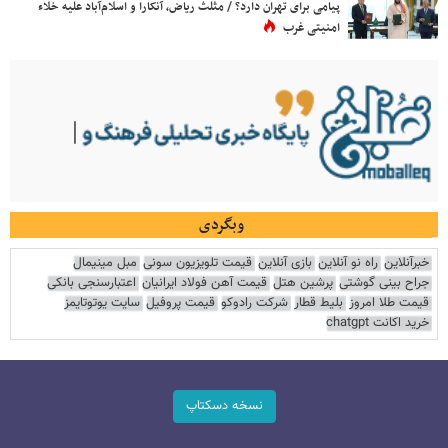
پیامی برای تهران دارد؟ / مثلث ریاض، آنکارا و اسلام‌آباد علیه خلاء
امنیتی غرب
وبگردی
خبرآنلاین
راه نو آنلاین
بازی آنلاین
قیمت تلویزیون سونی
مبل مینیمال
جراح بینی گوشتی
پرشین هتل
قیمت آهن فولاد ایرانیان
اعتبارسنجی بانکی
قیمت طلا امروز
بلیط قطار
شرکت رادوکو
قیمت پروفیل
سایت یوتوتایمز
خرید اکانت chatgpt
نسخه دسکتاپ