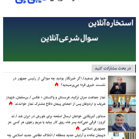
در بحث مشارکت کنید
شما نظر بدهید/ اگر خبرنگار بودید چه سوالی از رئیس جمهور در
نشست خبری فردا می‌پرسیدید؟
نماز جماعت سران ترکیه، عربستان و پاکستان + عکس / بن‌سلمان، شهباز
شریف و اردوغان پس از امضای پیمان دفاع مشترک نماز خواندند
سناتور آمریکایی خواهان ارسال اسلحه برای شورش در ایران شد / تد
کروز: فرقی نمی‌کند پسر شاه روی کار بیاید یا مریم رجوی، هر کسی جز
جمهوری اسلامی
«پیمان مکه» و آرایش جدید منطقه / ائتلاف نظامی جدید اسلامی چه