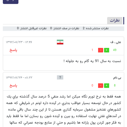
نظرات
نظرات منتشر شده: 2
نظرات در صف انتشار: 0
نظرات غیرقابل انتشار: 0
علی . ف
۱۲:۴۶ - ۱۳۹۲/۰۷/۲۳
پاسخ
1
49
نسبت به سال 91 یه گام رو به جلوئه !
بی نام
۰۸:۲۲ - ۱۳۹۲/۰۷/۲۴
پاسخ
0
8
همه فقط به نرخ تورم نگاه ميكن اما رشد منفي 5 درصد سال گذشته براي يك
كشور در حال توسعه بسيار عواقب بدتري در آينده داره اونم در شرايطي كه همه
كشورهاي نفتخيز مشغول سرمايه گذاري هستن تا از اين چند سال باقي مانده
در آمدهاي نفتي نهايت استفاده رو ببرن و آينده شون رو بسازن اما ما فقط بايد
به فكر جور كردن پول يارانه ها باشيم و حتي از منابع بودجه عمراني كه سالها