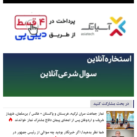
در بحث مشارکت کنید
نماز جماعت سران ترکیه، عربستان و پاکستان + عکس / بن‌سلمان، شهباز
شریف و اردوغان پس از امضای پیمان دفاع مشترک نماز خواندند
شما نظر بدهید/ اگر خبرنگار بودید چه سوالی از رئیس جمهور در