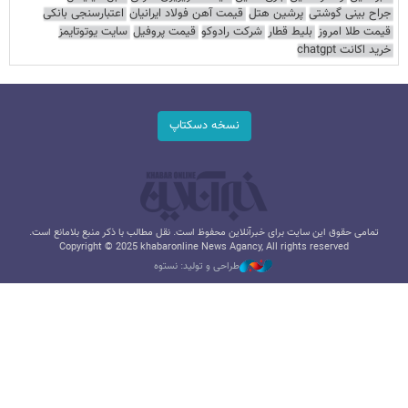
جراح بینی گوشتی
پرشین هتل
قیمت آهن فولاد ایرانیان
اعتبارسنجی بانکی
قیمت طلا امروز
بلیط قطار
شرکت رادوکو
قیمت پروفیل
سایت یوتوتایمز
خرید اکانت chatgpt
نسخه دسکتاپ
تمامی حقوق این سایت برای خبرآنلاین محفوظ است. نقل مطالب با ذکر منبع بلامانع است.
Copyright © 2025 khabaronline News Agancy, All rights reserved
طراحی و تولید: نستوه