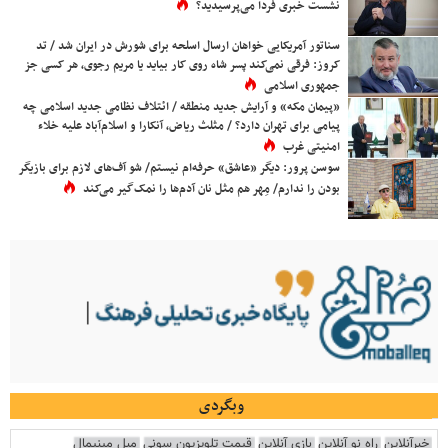
نشست خبری فردا می‌پرسیدید؟
سناتور آمریکایی خواهان ارسال اسلحه برای شورش در ایران شد / تد
کروز: فرقی نمی‌کند پسر شاه روی کار بیاید یا مریم رجوی، هر کسی جز
جمهوری اسلامی
«پیمان مکه» و آرایش جدید منطقه / ائتلاف نظامی جدید اسلامی چه
پیامی برای تهران دارد؟ / مثلث ریاض، آنکارا و اسلام‌آباد علیه خلاء
امنیتی غرب
سوسن پرور: دیگر «عاشق» حرفه‌ام نیستم/ شو آف‌های لازم برای بازیگر
بودن را ندارم/ مِهر هم مثل نان آدم‌ها را نمک‌گیر می‌کند
وبگردی
خبرآنلاین
راه نو آنلاین
بازی آنلاین
قیمت تلویزیون سونی
مبل مینیمال