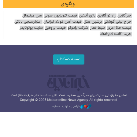
وبگردی
خبرآنلاین
راه نو آنلاین
بازی آنلاین
قیمت تلویزیون سونی
مبل مینیمال
جراح بینی گوشتی
پرشین هتل
قیمت آهن فولاد ایرانیان
اعتبارسنجی بانکی
قیمت طلا امروز
بلیط قطار
شرکت رادوکو
قیمت پروفیل
سایت یوتوتایمز
خرید اکانت chatgpt
نسخه دسکتاپ
تمامی حقوق این سایت برای خبرآنلاین محفوظ است. نقل مطالب با ذکر منبع بلامانع است.
Copyright © 2025 khabaronline News Agancy, All rights reserved
طراحی و تولید: نستوه