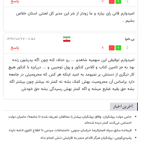
پاسخ
0
2
امیدوارم فانی رای بیاره و ما زودتر از شر این مدیر کل لعنتی استان خلاص
بشیم .
بی نام!
۱۱:۵۸ - ۱۳۹۲/۰۷/۲۷
پاسخ
4
2
امیدوارم توفیقی این سهمیه شاهدو ... رو حذف کنه چون اگه پدرشون زنده
بود به جز تامین کتاب و کلاس کنکور و پول توجیبی و ... دررابزه با کنکور هیچ
کار دیگری از دستش بر نمیومد به امید اینکه هر کس که محرومیتی در جامعه
دارد براساس آن محرومیت بهش کمک بشه نه کمتر نه بیشتر چون بیشتر اگه
بشه حق بقیه ضایع میشه و اگه کمتر بهش رسیدگی بشه حق خودش
آخرین اخبار
حامی دولت پزشکیان: وفاق پزشکیان بیشتر با مخالفان تعریف شده تا جامعه/ حامیان دولت
احساس می‌کنند کمتر دیده شده‌اند
فرمانده سابق سپاه انصارالرضا خراسان جنوبی: «اجتماعات مردمی تا اطلاع ثانوی ادامه دارد»
رشیدی‌کوچی: پزشکیان هرگز اقدام منجر به افزایش تنش انجام نداد