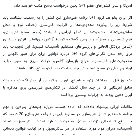
آمریکا و سایر کشورهای عضو 1+5 بدین درخواست پاسخ مثبت خواهند داد:
اگر ایران بخواهد گروه 1+5 برنامه غنی‌سازی این کشور را به رسمیت بشناسد باید
شرایط زیر را بپذیرد: محدودیت‌ها بر ظرفیت غنی‌سازی (تعداد، نوع و محل
سانتریفیوژها)، محدودیت‌ها بر ذخایر اورانیوم غنی‌شده (حجم، سطح غنی‌سازی،
فرم شیمیایی و محل)، و بازرسی گسترده توسط آژانس بین‌المللی انرژی هسته‌ای
(شامل پروتکل الحاقی و بازرسی‌های مستقیم تأسیسات کلیدی). این تمهیدات باید
برای رفع شدن نگرانی‌های گروه 1+5 درباره توانایی ایران برای عبور ناگهانی از
محدودیت‌های غنی‌سازی، اخراج بازرسان آژانس،‌ حرکت سریع به سوی تولید
اورانیوم کافی در سطح تسلیحاتی برای ساخت یک یا دو سلاح، کافی باشند.
یک روز قبل از مذاکرات ژنو، ویلیام اچ. لورس و توماس آر. پیکرینگ، دو دیپلمات
سابق آمریکایی که در چند سال گذشته در تلاش‌های غیررسمی برای مذاکره با
ایران دخیل بودند به جزئیات بیشتری پرداختند:
مقامات ایرانی پیشنهاد داده‌اند که آماده هستند درباره جنبه‌های بنیادین و مهم
برنامه هسته‌ای شامل غنی‌سازی در سطوح پایین‌تر (توقف غنی‌سازی 20 درصد که
به سطح تسلیحاتی نزدیک است)، محدودیت درباره تعداد سانتریفیوژها،‌ تعداد
تأسیسات، میزان مواد مورد استفاده در هر سانتریفیوژ، و در نهایت قوانین پادمانی