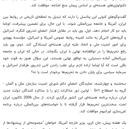
تکنولوژی‌های هسته‌ای بر اساس پیمان منع اشاعه، موافقت کند.
گفت‌وگوهای کنونی این پتانسل را دارند که تبدیل به لحظه‌ای تاریخی در روابط بین
ایران، آمریکا و جامعه بین‌المللی شوند. با این حال،‌ برای تضمین پیشرفت،‌ اوباما
باید دو کار انجام دهد. اول، وی باید در مقابل فشار اعضای تندروی کنگره، اسرائیل
و گروه‌های لابی‌گر به مانند کمیته روابط عمومی آمریکا و اسرائیل، مؤسسه یهودی
برای امور امنیت ملی و اتحاد علیه ایران هسته‌ای ایستادگی کند. دوم، وی باید
رفع تحریم‌ها را در توافقنامه نهایی با ایران بگنجاند. در حالی که ایران و جامعه
بین‌المللی آماده دستیابی به توافق نهایی هستند،‌ این سؤال هنوز به قوت خود
باقی است که آیا اوباما اراده لازم برای عقب راندن لابی تندروی طرفدار اسرائیل و
سرمایه سیاسی برای پایان دادن به تحریم‌ها برخودار است یا نه؟
سه‌شنبه و چهارشنبه، نمایندگان اعضای دائم شورای امنیت سازمان ملل و آلمان -
گروه به اصطلاح 1+5 - اولین دور مذاکرات ژنو را با مذاکره کنندگان دولت جدید
ایران درباره برنامه هسته‌ای این کشور برگزاری کردند. از سال 2006 تاکنون، ایران
تحت سخت‌ترین تحریم‌ها قرار گرفته تا با خواسته‌های بین‌المللی درباره برنامه
غنی‌سازی اورانیوم موافقت کند.
یک هفته پیش، جان کری، وزیر خارجه آمریکا، خواهان "مجموعه‌ای از پیشنهادها از