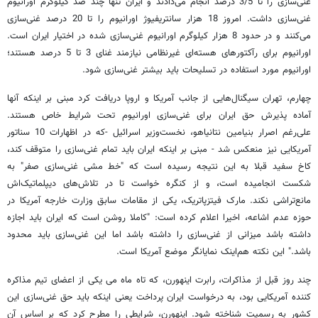
غنی‌سازی را تا 3/5 درصد انجام می‌دادند و ایران تنها چند صد کیلوگرم اورانیوم
غنی‌سازی داشت. امروز 18 هزار سانتریفیوژ اورانیوم را تا 20 درصد غنی‌سازی
می‌کنند و در حدود 8 هزار کیلوگرم اورانیوم غنی‌سازی شده در اختیار ایران است.
اورانیوم برای رآکتورهای هسته‌ای غیرنظامی نیازمند غنای 3 تا 5 درصد هستند؛
اورانیوم مورد استفاده در تسلیحات باید بیشتر غنی‌سازی شود.
چهارم، تهران سیگنال‌هایی از جانب آمریکا و اروپا دریافت کرد مبنی بر اینکه آنها
آماده پذیرش حق ایران برای غنی‌سازی اورانیوم تحت شرایط خاص هستند.
علی‌رغم اصرار بنیامین نتانیاهو، نخست‌وزیر اسرائیل -که در اظهارات 10 سناتور
آمریکایی نیز منعکس شد - مبنی بر اینکه ایران باید تمام غنی‌سازی را متوقف کند،
کاخ سفید قبلا به این نتیجه رسیده است که "خط مشی غنی‌سازی صفر" به
شکست انجامیده است، و از کنگره خواست تا در تلاش‌های دیپلماتیک‌اش
مانع‌تراشی نکند. مارک فیتزپاتریک، یکی از مقامات سابق وزارت خارجه آمریکا در
حوزه عدم اشاعه، اخیرا اعلام کرده است: "کاملا روشن است که ایران باید اجازه
داشته باشد میزانی از غنی‌سازی را داشته باشد اما این غنی‌سازی باید محدود
باشد." این نکته هم‌اینک نمایانگر موضع آمریکا است.
چند روز قبل از مذاکرات، رابرت اینهورن، که تاه ماه می یکی از اعضای تیم مذاکره
کننده آمریکایی بود، به درخواست ایران پرداخت یعنی اینکه باید حق غنی‌سازی این
کشور به رسمیت شناخته شود. اینهورن، شرایطی را مطرح کرد که بر اساس آن