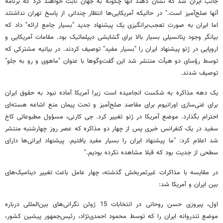
جانب ایران شد که نشان دهند آنها چگونه به جهان ثابت خواهند کرد که برنامه
آنها صلح‌آمیز است." در حالیکه آمریکایی‌ها انتظار چندانی از پاسخ تهران نداشتند
اما ایران به صورت تعجب‌برانگیزی یک پیشنهاد جدید "بسیار جامع ارائه" داد که
بیانگر وجود پتانسیلی بسیار بالا برای گشایشی دیپلماتیک بود. مقامات آمریکایی و
اروپایی در ژنو پیشنهاد ایران را "بسیار مفید" توصیف کردند. در بیانیه مشترکی که
توسط رؤسای دو هیأت منتشر شد این گفت‌و‌گوها با عنوان "ماهوی و رو به جلو"
توصیف شدند.
یک دهه مذاکره به شکست انجامیده است زیرا آمریکا آماده نبود به حقوق ایران
برای غنی‌سازی اورانیوم برای مقاصد صلح‌آمیز و تحت پیمان منع اشاعه هسته‌ای
احترام بگذارد. موضع آمریکا در ژنو تغییر کرد. جی کارنی، مسؤول مطبوعاتی کاخ
سفید در یک کنفرانس خبری پس از چهار دو مذاکره که عصر روز چهارشنبه منتشر
شد اعلام کرد: "ما پیشنهاد ایران را بسیار مفید یافتیم. پیشنهاد ایرانی‌ها دارای
سطحی از جدیت بود که قبلا مشاهده نکرده بودیم."
در مقایسه با مذاکرات غیرثمربخش گذشته، چهار عامل باعث تغییر دینامیک‌های
بین ایران و آمریکا شد:
اول، پیروزی حسن روحانی در انتخابات 15 ژوئن نگرانی‌های بین‌المللی درباره
موضع تندروانه ایران را که توسط محمود احمدی‌نژاد، رئیس‌جمهور پیشین کشور،