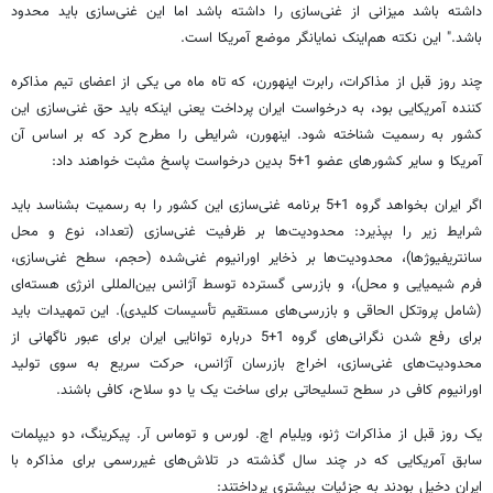
داشته باشد میزانی از غنی‌سازی را داشته باشد اما این غنی‌سازی باید محدود
باشد." این نکته هم‌اینک نمایانگر موضع آمریکا است.
چند روز قبل از مذاکرات، رابرت اینهورن، که تاه ماه می یکی از اعضای تیم مذاکره
کننده آمریکایی بود، به درخواست ایران پرداخت یعنی اینکه باید حق غنی‌سازی این
کشور به رسمیت شناخته شود. اینهورن، شرایطی را مطرح کرد که بر اساس آن
آمریکا و سایر کشورهای عضو 1+5 بدین درخواست پاسخ مثبت خواهند داد:
اگر ایران بخواهد گروه 1+5 برنامه غنی‌سازی این کشور را به رسمیت بشناسد باید
شرایط زیر را بپذیرد: محدودیت‌ها بر ظرفیت غنی‌سازی (تعداد، نوع و محل
سانتریفیوژها)، محدودیت‌ها بر ذخایر اورانیوم غنی‌شده (حجم، سطح غنی‌سازی،
فرم شیمیایی و محل)، و بازرسی گسترده توسط آژانس بین‌المللی انرژی هسته‌ای
(شامل پروتکل الحاقی و بازرسی‌های مستقیم تأسیسات کلیدی). این تمهیدات باید
برای رفع شدن نگرانی‌های گروه 1+5 درباره توانایی ایران برای عبور ناگهانی از
محدودیت‌های غنی‌سازی، اخراج بازرسان آژانس،‌ حرکت سریع به سوی تولید
اورانیوم کافی در سطح تسلیحاتی برای ساخت یک یا دو سلاح، کافی باشند.
یک روز قبل از مذاکرات ژنو، ویلیام اچ. لورس و توماس آر. پیکرینگ، دو دیپلمات
سابق آمریکایی که در چند سال گذشته در تلاش‌های غیررسمی برای مذاکره با
ایران دخیل بودند به جزئیات بیشتری پرداختند: