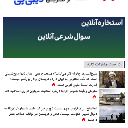
در بحث مشارکت کنید
شیخ‌نشین‌ها چگونه فکر می‌کنند؟/ مسجدجامعی: عمان تنها شیخ‌نشینی
است که نگاه متفاوتی به ایران دارد/ عربستان برادر بزرگ‌تر نیست؛
قدرت مسلط خلیج فارس است
سازمان وظیفه عمومی فراجا درباره معافیت سربازان فراری اطلاعیه داد
ابوالفتح: برای ترامپ مهم نیست تاج بر سر کار باشد یا عمامه/ آمریکا به
دنبال تغییر حکومت نیست/ عمان و عربستان در توقف حملات نقش
داشتند