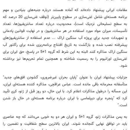
مقامات ایرانی پیشنهاد داده‌اند که آماده هستند درباره جنبه‌های بنیادین و مهم
برنامه هسته‌ای شامل غنی‌سازی در سطوح پایین‌تر (توقف غنی‌سازی 20 درصد که
به سطح تسلیحاتی نزدیک است)، محدودیت درباره تعداد سانتریفیوژها،‌ تعداد
تأسیسات، میزان مواد مورد استفاده در هر سانتریفیوژ، و در نهایت قوانین پادمانی
و تمهیدات جدید برای پروژه آب سنگین اراک ... عدم استفاده از سانتریفیوژهای
پیشرفته نصب شده و بازگشت به تاریخ افتتاح برنامه‌ریزی شده برای رآکتور آب
سنگین اراک مذاکره کنند البته به این شرط که گروه 1+5 در پاسخ، حق ایران برای
غنی‌سازی اورانیوم را به رسمیت شناخته و همچنین تمام تحریم‌ها نیز برداشته
شود.
جزئیات پیشنهاد ایران با عنوان "پایان بحران غیرضروری،‌ گشودن افق‌های جدید"
متأسفانه محرمانه باقی مانده است. عباس عراقچی، مذاکره کننده هسته‌ای ایران،
این مسأله را درطول مذاکرات اعلام کرد. با این حال، دو روز قبل از ژنو،‌ کری تأیید
کرد که "پنجره برای دیپلماسی با ایران درباره برنامه هسته‌ای در حال باز شدن
است."
به یمن مذاکرات ژنو، گروه 1+5 و ایران هر دو به خوبی می‌دانند که چه عناصری
باید در توافق نهایی گنجانده شوند. ایران بالاترین سطح شفافیت و تضمین را