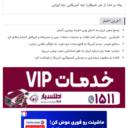
پناه بر خدا از شر شیطان! چه آمریکایی چه ایرانی.
آخرین اخبار
پاسخ سفیر ایران به ادعای وزیر خارجه پیشین آلمان
المیادین : عربستان آمار تلفات و خسارات حملات یمن را محرمانه و غیرقابل انتشار اعلام کرد
سناتور شومر: مردم آمریکا به قایق نجات نیاز دارند، نه ناوگان طلایی ترامپ
ترامپ: همه چیز درباره ایران به طور استثنایی خوب پیش می‌رود
کانادا دو مظنون تیراندازی در نزدیکی کنسولگری آمریکا را بازداشت کرد