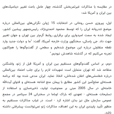
در مقایسه با مذاکرات غیرثمربخش گذشته، چهار عامل باعث تغییر دینامیک‌های
بین ایران و آمریکا شد:
اول، پیروزی حسن روحانی در انتخابات 15 ژوئن نگرانی‌های بین‌المللی درباره
موضع تندروانه ایران را که توسط محمود احمدی‌نژاد، رئیس‌جمهور پیشین کشور،
ایجاد شده به سمت امیدواری برای برقراری روابط گرم‌تر بین تهران و جهان تغییر
جهت داد. جی پاسکی، سخنگوی وزارت خارجه آمریکا، گفت: "ما و دولت جدید وارد
نقطه متفاوتی درباره این موضوع شده‌ایم و سطحی از گفت‌وگوها را هم‌اکنون
تجربه می‌کنیم که در گذشته شاهدش نبودیم."
دوم، بر اساس گفت‌وگوهای مستقیم بین ایران و آمریکا قبل از ژنو،‌ واشنگتن
متقاعد شد که تهران متمایل است تمهیدات لازم را برای جلب اعتماد بین‌المللی
درباره خط‌مشی‌های اعلان شده‌اش، اتخاذ نماید. ایران مدعی شده بود که برنامه
هسته‌ای صلح‌آمیز این کشور مطابق با پیمان منع اشاعه هسته‌ای و فتوای آیت‌الله
خامنه‌ای در سال 2005 مبنی بر ممنوعیت تولید، ذخیره‌سازی و استفاده از
تسلیحات هسته‌ای - تعهدی که باراک اوباما در سخنرانی 24 سپتامبر در مجمع
عمومی سازمان ملل نیز بدان اشاره کرد - است. در غیاب مذاکرات مستقیم به
منظور تأیید پایبندی ایران به این اهداف،‌ مذاکرات ژنو نمی‌توانست پیشرفتی داشته
باشد.