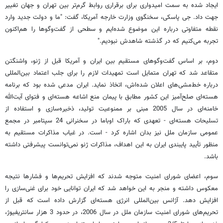
ایجاد شده به سمت امیدواری برای برقراری روابط گرم‌تر بین تهران و جهان تغییر
جهت داد. جی پاسکی، سخنگوی وزارت خارجه آمریکا، گفت: "ما و دولت جدید وارد
نقطه متفاوتی درباره این موضوع شده‌ایم و سطحی از گفت‌وگوها را هم‌اکنون
تجربه می‌کنیم که در گذشته شاهدش نبودیم."
دوم، بر اساس گفت‌وگوهای مستقیم بین ایران و آمریکا قبل از ژنو،‌ واشنگتن
متقاعد شد که تهران متمایل است تمهیدات لازم را برای جلب اعتماد بین‌المللی
درباره خط‌مشی‌های اعلان شده‌اش، اتخاذ نماید. ایران مدعی شده بود که برنامه
هسته‌ای صلح‌آمیز این کشور مطابق با پیمان منع اشاعه هسته‌ای و فتوای آیت‌الله
خامنه‌ای در سال 2005 مبنی بر ممنوعیت تولید، ذخیره‌سازی و استفاده از
تسلیحات هسته‌ای - تعهدی که باراک اوباما در سخنرانی 24 سپتامبر در مجمع
عمومی سازمان ملل نیز بدان اشاره کرد - است. در غیاب مذاکرات مستقیم به
منظور تأیید پایبندی ایران به این اهداف،‌ مذاکرات ژنو نمی‌توانست پیشرفتی داشته
باشد.
سوم، اعضای شورای امنیت متوجه شدند که افزایش تحریم‌ها و فشارها نتیجه
معکوس داشته و منجر به این خواهد شد که ایران توانایی خود برای غنی‌سازی را
افزایش دهد. آژانس بین‌المللی انرژی هسته‌ای گزارش داده است که قبل از
تحریم‌های شورای امنیت سازمان ملل در سال 2006، در حدود 3 هزار سانتریفیوژ،