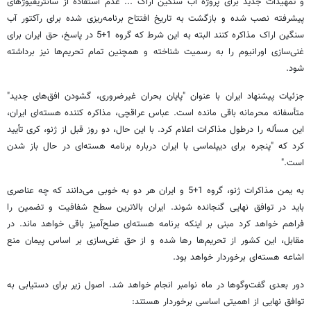
و تمهیدات جدید برای پروژه آب سنگین اراک ... عدم استفاده از سانتریفیوژهای
پیشرفته نصب شده و بازگشت به تاریخ افتتاح برنامه‌ریزی شده برای رآکتور آب
سنگین اراک مذاکره کنند البته به این شرط که گروه 1+5 در پاسخ، حق ایران برای
غنی‌سازی اورانیوم را به رسمیت شناخته و همچنین تمام تحریم‌ها نیز برداشته
شود.
جزئیات پیشنهاد ایران با عنوان "پایان بحران غیرضروری،‌ گشودن افق‌های جدید"
متأسفانه محرمانه باقی مانده است. عباس عراقچی، مذاکره کننده هسته‌ای ایران،
این مسأله را درطول مذاکرات اعلام کرد. با این حال، دو روز قبل از ژنو،‌ کری تأیید
کرد که "پنجره برای دیپلماسی با ایران درباره برنامه هسته‌ای در حال باز شدن
است."
به یمن مذاکرات ژنو، گروه 1+5 و ایران هر دو به خوبی می‌دانند که چه عناصری
باید در توافق نهایی گنجانده شوند. ایران بالاترین سطح شفافیت و تضمین را
فراهم خواهد کرد مبنی بر اینکه برنامه هسته‌ای صلح‌آمیز باقی خواهد ماند. در
مقابل، این کشور از تحریم‌ها رها شده و از حق غنی‌سازی بر اساس پیمان منع
اشاعه هسته‌ای برخوردار خواهد بود.
دور بعدی گفت‌و‌گوها در ماه نوامبر انجام خواهد شد. اصول زیر برای دستیابی به
توافق نهایی از اهمیتی اساسی برخوردار هستند: