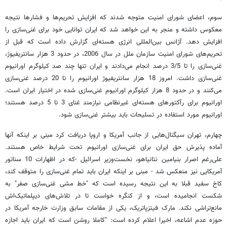
سوم، اعضای شورای امنیت متوجه شدند که افزایش تحریم‌ها و فشارها نتیجه
معکوس داشته و منجر به این خواهد شد که ایران توانایی خود برای غنی‌سازی را
افزایش دهد. آژانس بین‌المللی انرژی هسته‌ای گزارش داده است که قبل از
تحریم‌های شورای امنیت سازمان ملل در سال 2006، در حدود 3 هزار سانتریفیوژ،
غنی‌سازی را تا 3/5 درصد انجام می‌دادند و ایران تنها چند صد کیلوگرم اورانیوم
غنی‌سازی داشت. امروز 18 هزار سانتریفیوژ اورانیوم را تا 20 درصد غنی‌سازی
می‌کنند و در حدود 8 هزار کیلوگرم اورانیوم غنی‌سازی شده در اختیار ایران است.
اورانیوم برای رآکتورهای هسته‌ای غیرنظامی نیازمند غنای 3 تا 5 درصد هستند؛
اورانیوم مورد استفاده در تسلیحات باید بیشتر غنی‌سازی شود.
چهارم، تهران سیگنال‌هایی از جانب آمریکا و اروپا دریافت کرد مبنی بر اینکه آنها
آماده پذیرش حق ایران برای غنی‌سازی اورانیوم تحت شرایط خاص هستند.
علی‌رغم اصرار بنیامین نتانیاهو، نخست‌وزیر اسرائیل -که در اظهارات 10 سناتور
آمریکایی نیز منعکس شد - مبنی بر اینکه ایران باید تمام غنی‌سازی را متوقف کند،
کاخ سفید قبلا به این نتیجه رسیده است که "خط مشی غنی‌سازی صفر" به
شکست انجامیده است، و از کنگره خواست تا در تلاش‌های دیپلماتیک‌اش
مانع‌تراشی نکند. مارک فیتزپاتریک، یکی از مقامات سابق وزارت خارجه آمریکا در
حوزه عدم اشاعه، اخیرا اعلام کرده است: "کاملا روشن است که ایران باید اجازه