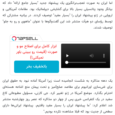
اما ایران به صورت تعجب‌برانگیزی یک پیشنهاد جدید "بسیار جامع ارائه" داد که
بیانگر وجود پتانسیلی بسیار بالا برای گشایشی دیپلماتیک بود. مقامات آمریکایی و
اروپایی در ژنو پیشنهاد ایران را "بسیار مفید" توصیف کردند. در بیانیه مشترکی که
توسط رؤسای دو هیأت منتشر شد این گفت‌و‌گوها با عنوان "ماهوی و رو به جلو"
توصیف شدند.
ابزار کامل برای اصلاح مو و
صورت (قیمت رو ببینی باور
نمیکنی!)
باتخفیف بخر
یک دهه مذاکره به شکست انجامیده است زیرا آمریکا آماده نبود به حقوق ایران
برای غنی‌سازی اورانیوم برای مقاصد صلح‌آمیز و تحت پیمان منع اشاعه هسته‌ای
احترام بگذارد. موضع آمریکا در ژنو تغییر کرد. جی کارنی، مسؤول مطبوعاتی کاخ
سفید در یک کنفرانس خبری پس از چهار دو مذاکره که عصر روز چهارشنبه منتشر
شد اعلام کرد: "ما پیشنهاد ایران را بسیار مفید یافتیم. پیشنهاد ایرانی‌ها دارای
سطحی از جدیت بود که قبلا مشاهده نکرده بودیم."