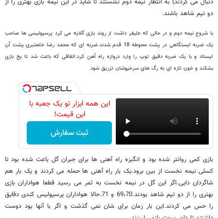
دنبال می کردند) به انتظار نیمه دوم نشستند تا شاید در این نیمه بازی بهتری را از
دو تیم شاهد باشند.
با شروع نیمه دوم و در حالی که علیفر داشت از روند بازی گلایه می کرد پرسپولیسی ها صاحب
یک ضربه ایستگاهی در پشت محوطه 18 قدم شدند.ضربه ای که محمد رضا خلعتبری پشت آن
ایستاد و با یک ضربه دقیق توپ را وارد دروازه راه آهن کرد.اتفاقی که باعث شد تا یخ بازی
بشکند و خون تازه ای به رگ های سرخپوشان تزریق شود.
این همه ابزار تو یک جعبه با
این قیمت!
ثبت سفارش
بازی کمی روانتر شده بود و انگیزه راه آهنی ها برای جبران گل باعث شده بود تا
کسلی نیمه نخست از بین برود.یک بار راه آهنی ها حمله می کردند و یک بار هم
شاگردان دایی.اگر این گل در نیمه نخست به ثمر می رسید قطعا هواداران بازی
بهتری را از دو تیم شاهد بودند.69،70 و 71.حالا هواداران پرسپولیس کندی دقایق
را حس می کردند.این بار زمان برای شان نمی گذشت و اگر با آنها بود دوست