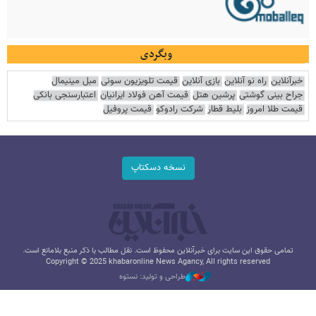
وبگردی
خبرآنلاین
راه نو آنلاین
بازی آنلاین
قیمت تلویزیون سونی
مبل مینیمال
جراح بینی گوشتی
پرشین هتل
قیمت آهن فولاد ایرانیان
اعتبارسنجی بانکی
قیمت طلا امروز
بلیط قطار
شرکت رادوکو
قیمت پروفیل
نسخه دسکتاپ
تمامی حقوق این سایت برای خبرآنلاین محفوظ است. نقل مطالب با ذکر منبع بلامانع است.
Copyright © 2025 khabaronline News Agancy, All rights reserved
طراحی و تولید: نستوه