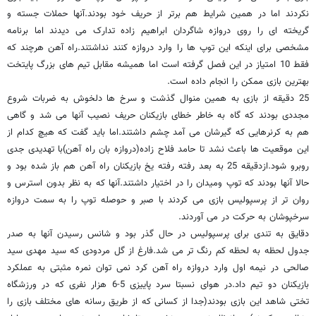
نکردند اما در همین شرایط هم برتر از حریف خود بودند.آنها حملات جسته و
گریخته ای را روی دروازه شاگردان ابراهیم زاده تدارک می دیدند اما برنامه
مشخصی برای اینکه این توپ ها را وارد دروازه کنند نداشتند.راه آهن هرچند که
فقط 10 امتیاز در این فصل گرفته است اما همیشه مقابل تیم های بزرگ پایتخت
بهترین بازی ممکن را انجام داده است.
25 دقیقه از بازی به همین منوال گذشت و سرخ ها دلخوش به ضربات شروع
مجددی بودند که گاه به خاطر خطای بازیکنان حریف نصیب آنها می شد و گاهی
هم به کرنرهایی که گیرشان می آمد چشم داشتند.اما باید گفت که هیچ کدام از
این موقعیت ها باعث نشد تا حامد فلاح زاده(دروازه بان راه آهن)با تهدیدی جدی
روبرو شود.ازدقیقه 25 به بعد رفته رفته یخ بازیکنان راه آهن هم باز شده بود و
حالا آنها بودند که توپ ومیدان را در اختیار داشتند.آنها که به نظر بدون استرس و
روان تر از پرسپولیس بازی می کردند با صبر و حوصله توپ را به سمت دروازه
سرخپوشان به حرکت در می آوردند.
دقایق به تندی برای پرسپولیس در حال گذر بود و شانس رسیدن آنها به صدر
جدول لحظه به لحظه کم رنگ تر می شد.فارغ از گل مردودی که سید مهدی سید
صالحی در نیمه اول وارد دروازه راه آهن کرد نمی توان نمره مثبتی به عملکرد
بازیکنان دو تیم داد.در هوای نسبتا سرد پاییزی 5-6 هزار نفری که در ورزشگاه
تختی شاهد این بازی بودند(جدا از کسانی که از طریق رسانه های مختلف بازی را