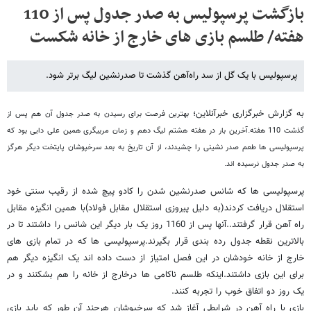
بازگشت پرسپولیس به صدر جدول پس از 110
هفته/ طلسم بازی های خارج از خانه شکست
پرسپولیس با یک گل از سد راه‌آهن گذشت تا صدرنشین لیگ برتر شود.
به گزارش خبرگزاری خبرآنلاین؛
بهترین فرصت برای رسیدن به صدر جدول آن هم پس از
گذشت 110 هفته.آخرین بار در هفته هشتم لیگ دهم و زمان مربیگری همین علی دایی بود که
پرسپولیسی ها طعم صدر نشینی را چشیدند، از آن تاریخ به بعد سرخپوشان پایتخت دیگر هرگز
به صدر جدول نرسیده اند.
پرسپولیسی ها که شانس صدرنشین شدن را کادو پیچ شده از رقیب سنتی خود
استقلال دریافت کردند(به دلیل پیروزی استقلال مقابل فولاد)با همین انگیزه مقابل
راه آهن قرار گرفتند..آنها پس از 1160 روز یک بار دیگر این شانس را داشتند تا در
بالاترین نقطه جدول رده بندی قرار بگیرند.پرسپولیسی ها که در تمام بازی های
خارج از خانه خودشان در این فصل امتیاز از دست داده اند یک انگیزه دیگر هم
برای این بازی داشتند.اینکه طلسم ناکامی ها درخارج از خانه را هم بشکنند و در
یک روز دو اتفاق خوب را تجربه کنند.
بازی با راه آهن در شرایطی آغاز شد که سرخپوشان هرچند آن طور که باید بازی