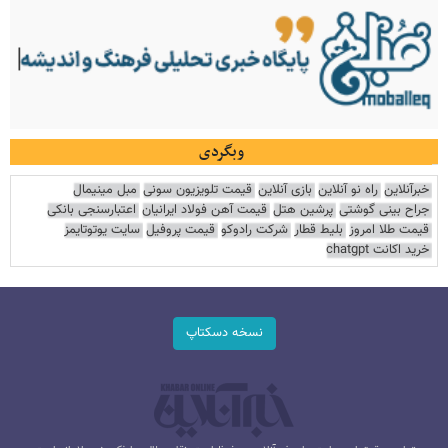
وبگردی
خبرآنلاین
راه نو آنلاین
بازی آنلاین
قیمت تلویزیون سونی
مبل مینیمال
جراح بینی گوشتی
پرشین هتل
قیمت آهن فولاد ایرانیان
اعتبارسنجی بانکی
قیمت طلا امروز
بلیط قطار
شرکت رادوکو
قیمت پروفیل
سایت یوتوتایمز
خرید اکانت chatgpt
نسخه دسکتاپ