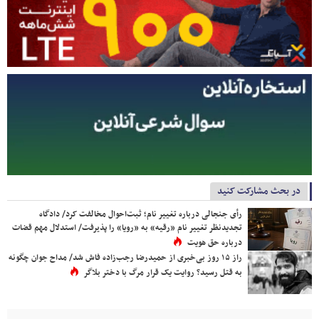
در بحث مشارکت کنید
رأی جنجالی درباره تغییر نام؛ ثبت‌احوال مخالفت کرد/ دادگاه
تجدیدنظر تغییر نام «رقیه» به «رویا» را پذیرفت/ استدلال مهم قضات
درباره حق هویت
راز ۱۵ روز بی‌خبری از حمیدرضا رجب‌زاده فاش شد/ مداح جوان چگونه
به قتل رسید؟ روایت یک قرار مرگ با دختر بلاگر