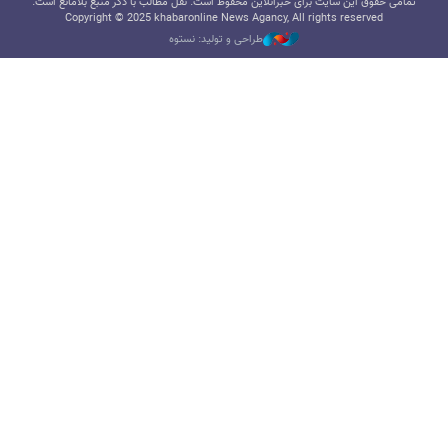
تمامی حقوق این سایت برای خبرآنلاین محفوظ است. نقل مطالب با ذکر منبع بلامانع است.
Copyright © 2025 khabaronline News Agancy, All rights reserved
طراحی و تولید: نستوه