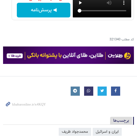
◀ پرسش‌نامه
کد مطلب
321340
برچسب‌ها
ایران و اسرائیل
محمدجواد ظریف