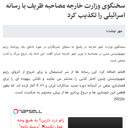
سخنگوی وزارت خارجه مصاحبه ظریف با رسانه
اسرائیلی را تکذیب کرد
مهر نوشت:
سخنگوی وزارت امور خارجه در پاسخ به سئوال خبرنگاران در مورد ادعای یک روزنامه رژیم
صهیونیستی مبنی بر مصاحبه با وزیر امور خارجه ایران گفت: این ادعا یک دروغ بزرگ و کذب
محض است.
افخم اضافه کرد: این رسانه ها از سر استیصال و برای خروج از انزوای رژیم
صهیونیستی چنین اخبار کذبی را منتشر می نمایند و تلاش بیهوده ای را برای
فضاسازی منفی در آستانه دوره جدید مذاکرات ایران و 1+ 5 آغاز کرده اند که بطور
قطعی این جوسازی ها و دروغ پردازی ها از پیش محتوم به شکست است.
/29220
زانو درد دارین؟ به هیچ وجه
عمل نکنید❌ "پرسش‌نامه"