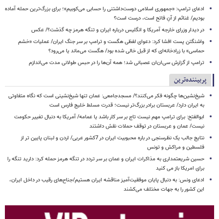
ادعای ترامپ: «جمهوری اسلامی دوست‌داشتنی را حسابی می‌کوبیم»؛ برای بزرگ‌ترین حمله آماده
بودیم/ غنائم از آنِ فاتح است، درست است؟
در دیدار وزرای خارجه آمریکا و انگلیس درباره ایران و تنگه هرمز چه گذشت؟/ عکس
واشنگتن پست افشا کرد: دعوای لفظی هگست و ترامپ بر سر جنگ ایران/ عملیات «خشم
حماسی» با زرادخانه‌ای که از قبل خالی شده بود/ هگست می‌ماند یا می‌رود؟
ترامپ از گزارش سی‌ان‌ان عصبانی شد؛ همه آن‌ها را در حبس طولانی مدت می‌اندازم
پربیننده‌ترین
شیخ‌نشین‌ها چگونه فکر می‌کنند؟/ مسجدجامعی: عمان تنها شیخ‌نشینی است که نگاه متفاوتی
به ایران دارد/ عربستان برادر بزرگ‌تر نیست؛ قدرت مسلط خلیج فارس است
ابوالفتح: برای ترامپ مهم نیست تاج بر سر کار باشد یا عمامه/ آمریکا به دنبال تغییر حکومت
نیست/ عمان و عربستان در توقف حملات نقش داشتند
نتایج جالب یک نظرسنجی در باره محبوبیت ایران در 7کشور عربی/ اردن و لبنان پایین تر از
فلسطین و مراکش و تونس
حسین شریعتمداری به مذاکرات ایران و عمان بر سر تردد در تنگه هرمز حمله کرد: دارید تنگه را
برای امریکا باز می کنید
ادعای ونس: به دنبال پایان موفقیت‌آمیز مناقشه ایران هستیم/جناح‌های رقیب در داخل ایران،
این کشور را به جهات مختلف می‌کشند