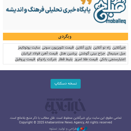
وبگردی
خبرآنلاین
راه نو آنلاین
بازی آنلاین
قیمت تلویزیون سونی
سایت یوتوتایمز
مبل مینیمال
جراح بینی گوشتی
پرشین هتل
قیمت آهن فولاد ایرانیان
اعتبارسنجی بانکی
قیمت طلا امروز
بلیط قطار
شرکت رادوکو
قیمت پروفیل
نسخه دسکتاپ
تمامی حقوق این سایت برای خبرآنلاین محفوظ است. نقل مطالب با ذکر منبع بلامانع است.
Copyright © 2025 khabaronline News Agancy, All rights reserved
طراحی و تولید: نستوه