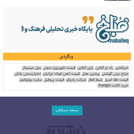
وبگردی
خبرآنلاین
راه نو آنلاین
بازی آنلاین
قیمت تلویزیون سونی
مبل مینیمال
جراح بینی گوشتی
پرشین هتل
قیمت آهن فولاد ایرانیان
اعتبارسنجی بانکی
قیمت طلا امروز
بلیط قطار
شرکت رادوکو
قیمت پروفیل
سایت یوتوتایمز
خرید اکانت chatgpt
نسخه دسکتاپ