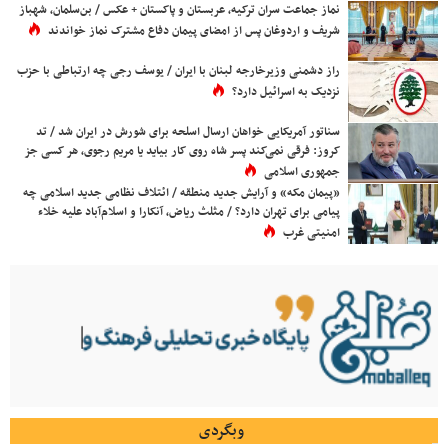
نماز جماعت سران ترکیه، عربستان و پاکستان + عکس / بن‌سلمان، شهباز
شریف و اردوغان پس از امضای پیمان دفاع مشترک نماز خواندند
راز دشمنی وزیرخارجه لبنان با ایران / یوسف رجی چه ارتباطی با حزب
نزدیک به اسرائیل دارد؟
سناتور آمریکایی خواهان ارسال اسلحه برای شورش در ایران شد / تد
کروز: فرقی نمی‌کند پسر شاه روی کار بیاید یا مریم رجوی، هر کسی جز
جمهوری اسلامی
«پیمان مکه» و آرایش جدید منطقه / ائتلاف نظامی جدید اسلامی چه
پیامی برای تهران دارد؟ / مثلث ریاض، آنکارا و اسلام‌آباد علیه خلاء
امنیتی غرب
وبگردی