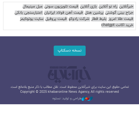
خبرآنلاین
راه نو آنلاین
بازی آنلاین
قیمت تلویزیون سونی
مبل مینیمال
جراح بینی گوشتی
پرشین هتل
قیمت آهن فولاد ایرانیان
اعتبارسنجی بانکی
قیمت طلا امروز
بلیط قطار
شرکت رادوکو
قیمت پروفیل
سایت یوتوتایمز
خرید اکانت chatgpt
نسخه دسکتاپ
تمامی حقوق این سایت برای خبرآنلاین محفوظ است. نقل مطالب با ذکر منبع بلامانع است.
Copyright © 2025 khabaronline News Agancy, All rights reserved
طراحی و تولید: نستوه