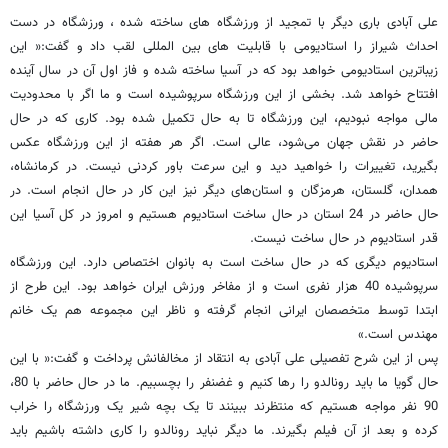
علی آبادی باری دیگر با تمجید از ورزشگاه های ساخته شده ، ورزشگاه در دست
احداث شیراز را استادیومی با قابلیت های بین المللی لقب داد و گفت:« این
زیباترین استادیومی خواهد بود که در آسیا ساخته شده و فاز اول آن در سال آینده
افتتاح خواهد شد. بخشی از این ورزشگاه سرپوشیده است و ما اگر با محدودیت
مالی مواجه نبودیم، این ورزشگاه تا به حال تکمیل شده بود. کاری که در حال
حاضر در نقش جهان می‌شود، عالی است. اگر هر هفته از این ورزشگاه عکس
بگیرید، تغییرات را خواهید دید و این سرعت باور کردنی نیست. در کرمانشاه،
همدان، گلستان، هرمزگان و استان‌های دیگر نیز این کار در حال انجام است. در
حال حاضر در 24 استان در حال ساخت استادیوم هستیم و امروز در کل آسیا این
قدر استادیوم در حال ساخت نیست.
استادیوم دیگری که در حال ساخت است به بانوان اختصاص دارد. این ورزشگاه
سرپوشیده 40 هزار نفری است و از مفاخر ورزش ایران خواهد بود. این طرح از
ابتدا توسط متخصصان ایرانی انجام گرفته و ناظر این مجموعه هم یک خانم
مهندس است.»
پس از این شرح تفصیلی علی آبادی به انتقاد از مخالفانش پرداخت و گفت:« با این
حال گویا ما باید رونالدو را رها کنیم و غضنفر را بچسبیم. ما در حال حاضر با 80،
90 نفر مواجه هستیم که منتظرند ببینند تا یک بچه شیر یک ورزشگاه را خراب
کرده و بعد از آن فیلم بگیرند. ما دیگر نباید رونالدو را کاری داشته باشیم باید