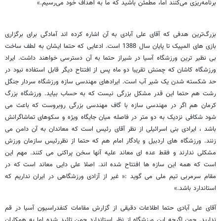
برنامه‌ریزی می‌کنند اما، مطمئن باشید که ما به اهداف خود می‌رسیم.»
بزرگ‌ترین هدفی که آقای علی آبادی به آن اشاره کرده اند آمادگی برای برگزاری
بازی های المپیک تا پایان سال 1388 است. ادعایی که حتما ایشان به لطف ساخت
بی نظیر ترین ورزشگاه آسیا در شیراز حتما به آن دسترسی خواهند داشت. ایراد
ورزشگاه کاشان که چمنش تقریبا دو ماه پس از افتتاح دیگر قابل استفاده نبود در
حد شکسته شدن یک شیر آب است. ایرادهای مهندسی سازه ورزشگاه سردار جنگل
رشت هم حتما این قدر مشکل بزرگی نیست که به حساب بیاید. ورزشگاه بزرگ
کرمان هم اگر در مهندسی سازه با گاف مهندسی بزرگی روبروست که باعث می
شود شکافی نزدیک به دو متر در فاصله میان جایگاه ویژه و سکوهای تماشاگرانش
باشد ، ایرادی بنی اسرائیلی از نظر آقای رئیس است که معاندان به آن دامن می
زنند. ورزشگاه های اردبیل و یادگار امام هم که حتما از نظررئیس سازمان ورزش
مشکلی ندارند و فقط عده ای معاند علیه آنها سخن پراکنی می کنند. مهم این
است که همه این سازه ها افتتاح شده اند. اصلا علی دایی معاند است که در
مقام سرمربی تیم ملی می گوید :« غیر از آزادی ورزشگاهی در ایران نداریم که
استاندارد باشد.»
آقای علی آبادی حتما اطلاعات دقیقی از گزارش مقامات کنفدراسیون آسیا در قم
ندارید. چون اگرچه این ورزشگاه از نظر استاندارد چمن تائید شده اما به همکاران