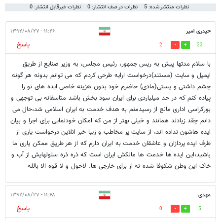
نظرات منتشر شده: 5
نظرات در صف انتشار: 0
نظرات غیرقابل انتشار: 0
حیدری امیر
۱۱:۲۶ - ۱۳۹۲/۰۸/۲۷
پاسخ
2
23
با سلام مدتها پیش به ریس جمهور، رئیس مجلس، به وزیر صنایع از طریق
ایمیل و سایت (مستند)درخواست ارایه طرحی کردم که می توانم بدونه هر گونه
چشم داشتی و پستی(مادی) حاضرم خود بدون هزینه خاصی ایده های نو را
پیاده کنم که در حد میلیاردی برای ایران سود بخش باشد متاسفانه بی توجهی و
بورکراسی اداری مانع از رسیدمنم به هدف خدمت به ایران اسلامی شد،حال می
دانم چقد زیادند همانند و خیلی بهتر از من که امکان خودنمایی برای اجرا و بیان
ایده هاشون نداده اند، از سایت پر مخاطب و زیبا خبر انلاین درخواست یاری از
طرف ایده پردازان و عاشقان خدمت به ایران دارم که از هر طریق ممکن یاری ما
باشید،این ایده ها خدمت ها مالکش ایران است که ذره ذره سلولهایش از آب و
خاک این وطن شکوفا شده نه از برای خارجی ها. لاحول و لا قوه الا بالله
مهدی
۱۱:۴۸ - ۱۳۹۲/۰۸/۲۷
پاسخ
0
5