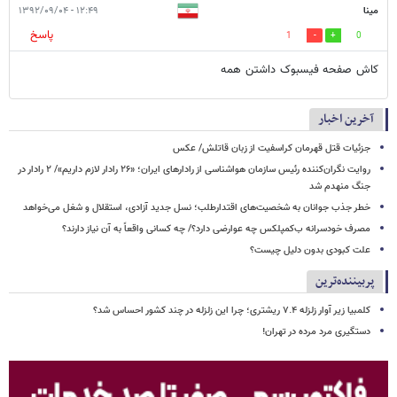
مینا
۱۲:۴۹ - ۱۳۹۲/۰۹/۰۴
پاسخ
1
0
کاش صفحه فیسبوک داشتن همه
آخرین اخبار
جزئیات قتل قهرمان کراسفیت از زبان قاتلش/ عکس
روایت نگران‌کننده رئیس سازمان هواشناسی از رادارهای ایران؛ «۲۶ رادار لازم داریم»/ ۲ رادار در
جنگ منهدم شد
خطر جذب جوانان به شخصیت‌های اقتدارطلب؛ نسل جدید آزادی، استقلال و شغل می‌خواهد
مصرف خودسرانه ب‌کمپلکس چه عوارضی دارد؟/ چه کسانی واقعاً به آن نیاز دارند؟
علت کبودی بدون دلیل چیست؟
پربیننده‌ترین
کلمبیا زیر آوار زلزله ۷.۴ ریشتری؛ چرا این زلزله در چند کشور احساس شد؟
دستگیری مرد مرده در تهران!