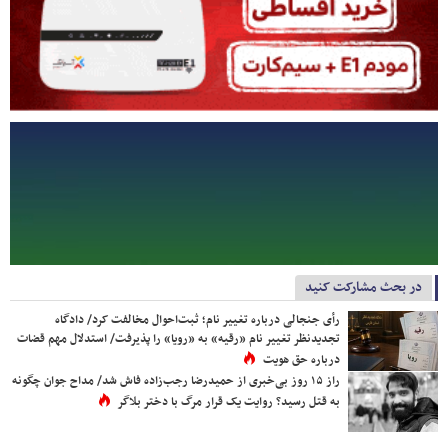
در بحث مشارکت کنید
رأی جنجالی درباره تغییر نام؛ ثبت‌احوال مخالفت کرد/ دادگاه
تجدیدنظر تغییر نام «رقیه» به «رویا» را پذیرفت/ استدلال مهم قضات
درباره حق هویت
راز ۱۵ روز بی‌خبری از حمیدرضا رجب‌زاده فاش شد/ مداح جوان چگونه
به قتل رسید؟ روایت یک قرار مرگ با دختر بلاگر