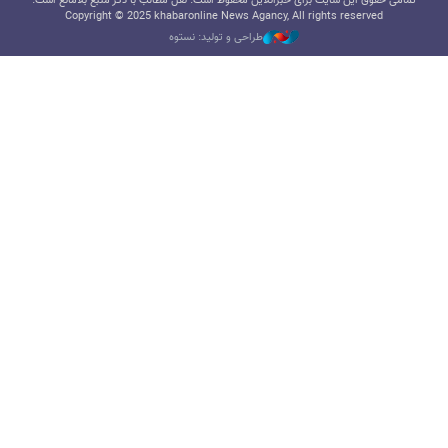
تمامی حقوق این سایت برای خبرآنلاین محفوظ است. نقل مطالب با ذکر منبع بلامانع است.
Copyright © 2025 khabaronline News Agancy, All rights reserved
طراحی و تولید: نستوه