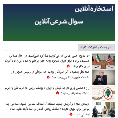
در بحث مشارکت کنید
ابوالفتح: حتی زمانی که می‌گوییم مذاکره نمی‌کنیم، در حال مذاکره
هستیم/ برجام برای ایران معجزه بود/ چون برجام به سود ایران بود آمریکا
از آن خارج شد
شما نظر بدهید/ اگر خبرنگار بودید چه سوالی از رئیس جمهور در
نشست خبری فردا می‌پرسیدید؟
راز دشمنی وزیرخارجه لبنان با ایران / یوسف رجی چه ارتباطی با حزب
نزدیک به اسرائیل دارد؟
«پیمان مکه» و آرایش جدید منطقه / ائتلاف نظامی جدید اسلامی چه
پیامی برای تهران دارد؟ / مثلث ریاض، آنکارا و اسلام‌آباد علیه خلاء
امنیتی غرب