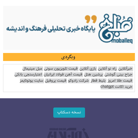
وبگردی
خبرآنلاین
راه نو آنلاین
بازی آنلاین
قیمت تلویزیون سونی
مبل مینیمال
جراح بینی گوشتی
پرشین هتل
قیمت آهن فولاد ایرانیان
اعتبارسنجی بانکی
قیمت طلا امروز
بلیط قطار
شرکت رادوکو
قیمت پروفیل
سایت یوتوتایمز
خرید اکانت chatgpt
نسخه دسکتاپ