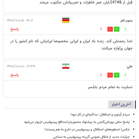
قبل از &#247;ایان عمر خاطرات و تجربیاتش مکتوب میشد
بدون نام
۲۰:۱۱ - ۱۳۸۸/۱۰/۰۵
پاسخ
0
6
خدا رحمتش کند. زنده باد ایران و ایرانی مخصوصا ایرانیانی که نام کشور را در
جهان پرآوازه میکنند.
علي
۱۲:۳۹ - ۱۳۸۸/۱۰/۰۸
پاسخ
0
6
تسليت به تمام مردم بابلسر
آخرین اخبار
سردار آزمون و استقلال؛ مذاکره‌ای در کار نبود!
پاسخ منفی پورعلی‌گنجی به پیشنهاد منصوریان/مدافع پرسپولیس لژیونر می‌شود
عکس| اسطوره‌های استقلال و پرسپولیس در خارج به هم رسیدند!
جزئیات جدید از انتقال نجومی گزینه پرسپولیس به نساجی