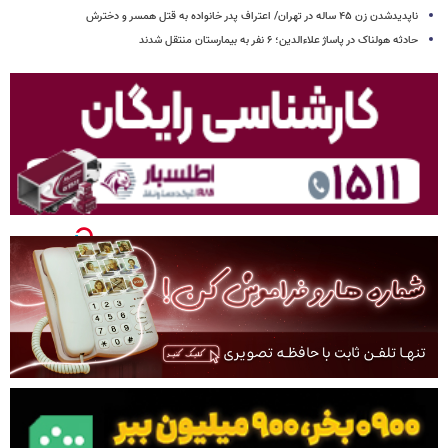
ناپدیدشدن زن ۴۵ ساله در تهران/ اعتراف پدر خانواده به قتل همسر و دخترش
حادثه هولناک در پاساژ علاءالدین؛ ۶ نفر به بیمارستان منتقل شدند