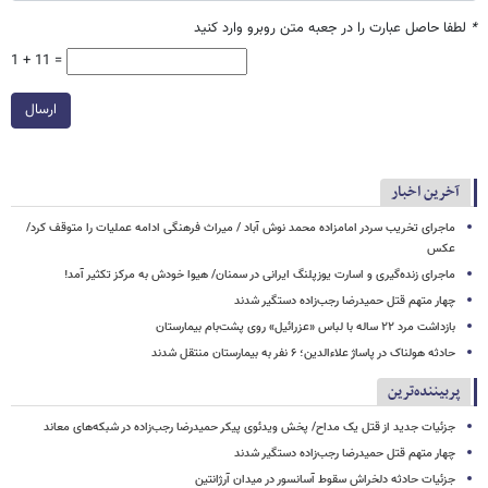
*
لطفا حاصل عبارت را در جعبه متن روبرو وارد کنید
1 + 11 =
ارسال
آخرین اخبار
ماجرای تخریب سردر امامزاده محمد نوش ‌آباد / میراث فرهنگی ادامه عملیات را متوقف کرد/
عکس
ماجرای زنده‌گیری و اسارت یوزپلنگ ایرانی در سمنان/ هیوا خودش به مرکز تکثیر آمد!
چهار متهم قتل حمیدرضا رجب‌زاده دستگیر شدند
بازداشت مرد ۲۲ ساله با لباس «عزرائیل» روی پشت‌بام بیمارستان
حادثه هولناک در پاساژ علاءالدین؛ ۶ نفر به بیمارستان منتقل شدند
پربیننده‌ترین
جزئیات جدید از قتل یک مداح/ پخش ویدئوی پیکر حمیدرضا رجب‌زاده در شبکه‌های معاند
چهار متهم قتل حمیدرضا رجب‌زاده دستگیر شدند
جزئیات حادثه دلخراش سقوط آسانسور در میدان آرژانتین