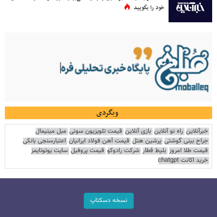
خود را بگویید
وبگردی
خبرآنلاین
راه نو آنلاین
بازی آنلاین
قیمت تلویزیون سونی
مبل مینیمال
جراح بینی گوشتی
پرشین هتل
قیمت آهن فولاد ایرانیان
اعتبارسنجی بانکی
قیمت طلا امروز
بلیط قطار
شرکت رادوکو
قیمت پروفیل
سایت یوتوتایمز
خرید اکانت chatgpt
نسخه دسکتاپ