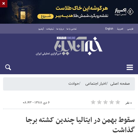
×
فارسی
العربية
English
تماس با ما
درباره ما
تبلیغات
آرشیو
شنبه ۱۷ مرداد ۱۴۰۵
صفحه اصلی
اخبار اجتماعی
حوادث
۶ دی ۱۳۸۸ - ۰۸:۴۳
۰ نفر
سقوط بهمن در ایتالیا چندین کشته برجا
گذاشت