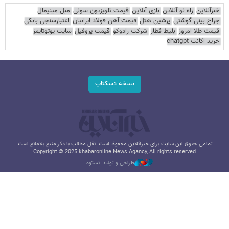
خبرآنلاین
راه نو آنلاین
بازی آنلاین
قیمت تلویزیون سونی
مبل مینیمال
جراح بینی گوشتی
پرشین هتل
قیمت آهن فولاد ایرانیان
اعتبارسنجی بانکی
قیمت طلا امروز
بلیط قطار
شرکت رادوکو
قیمت پروفیل
سایت یوتوتایمز
خرید اکانت chatgpt
نسخه دسکتاپ
تمامی حقوق این سایت برای خبرآنلاین محفوظ است. نقل مطالب با ذکر منبع بلامانع است.
Copyright © 2025 khabaronline News Agancy, All rights reserved
طراحی و تولید: نستوه