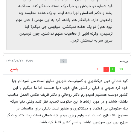
فرد شماره دو خودش رو ظرف یک هفته دستگیر کنه، محاکمه
بشه و حکم اعدامش اجرا بشه اونم تو یک هفته معلومه چه
وضعیتی داره. خیانتکار هم باشه، فرد به این مهمی ( حتی مهم
نبود هم ) تو یک هفته نمیکشن. میفهمی چی میگم؟ اینا
ترسیدن، وگرنه ابایی از دفاعیات متهم نداشتن. چون ترسیدن
سریع سر به نیستش کردن.
بی نام
۲۰:۱۹ - ۱۳۹۲/۰۹/۲۴
پاسخ
1
13
كره شمالي عين ديكتاتوري و كمونيست شوروي سابق است من نميدانم چرا
خود كره جنوبي و خيلي از كشور هاي خوب دنيا هستند اما ما ميگيم با اين
كشور دوست هستيم اميدوارم دكتر روحاني و دكتر ظريف عكس العمل مناسب
داشته باشند و در مورد ارتباط با اين حكومت تجديد نظر كنند وقتي دنيا ميگه
يك حكومتي بي اعتماد و ديكتاتوري و منفور است دليلي براي مناسبات در
سطوح بالا نيازي نيست اميدوارم روزي مردم كره شمالي نجات پيدا كنند و ديگر
مرزي بين اين سرزمين نباشد و اسم كشور فقط كره باشد.