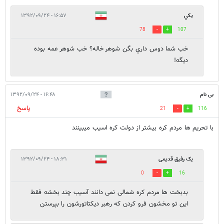
يكي
۱۶:۵۷ - ۱۳۹۲/۰۹/۲۴
78
107
خب شما دوس داري بگن شوهر خاله؟ خب شوهر عمه بوده
ديگه!
بی نام
۱۶:۴۸ - ۱۳۹۲/۰۹/۲۴
پاسخ
21
116
با تحریم ها مردم کره بیشتر از دولت کره اسیب میبینند
یک رفیق قدیمی
۱۸:۳۱ - ۱۳۹۲/۰۹/۲۴
0
16
بدبخت ها مردم کره شمالی نمی دانند آسیب چند بخشه فقط
این تو مخشون فرو کردن که رهبر دیکتاتورشون را بپرستن