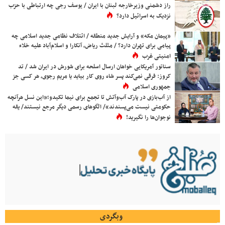
راز دشمنی وزیرخارجه لبنان با ایران / یوسف رجی چه ارتباطی با حزب
نزدیک به اسرائیل دارد؟
«پیمان مکه» و آرایش جدید منطقه / ائتلاف نظامی جدید اسلامی چه
پیامی برای تهران دارد؟ / مثلث ریاض، آنکارا و اسلام‌آباد علیه خلاء
امنیتی غرب
سناتور آمریکایی خواهان ارسال اسلحه برای شورش در ایران شد / تد
کروز: فرقی نمی‌کند پسر شاه روی کار بیاید یا مریم رجوی، هر کسی جز
جمهوری اسلامی
از آب‌بازی در پارک آب‌وآتش تا تجمع برای نیما تکیدو؛«این نسل هرآنچه
حکومتی نیست می‌پسندند»/ الگوهای رسمی دیگر مرجع نیستند/ یقه
نوجوان‌ها را نگیرید!
وبگردی