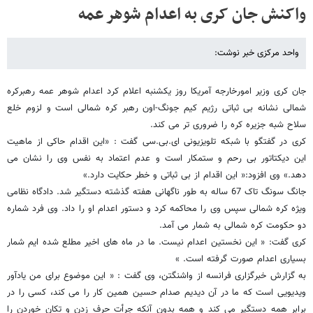
واکنش جان کری به اعدام شوهر عمه
واحد مرکزی خبر نوشت:
جان کری وزیر امورخارجه آمریکا روز یکشنبه اعلام کرد اعدام شوهر عمه رهبرکره
شمالی نشانه بی ثباتی رژیم کیم جونگ-اون رهبر کره شمالی است و لزوم خلع
سلاح شبه جزیره کره را ضروری تر می کند.
کری در گفتگو با شبکه تلویزیونی ای.بی.سی گفت : «این اقدام حاکی از ماهیت
این دیکتاتور بی رحم و ستمکار است و عدم اعتماد به نفس وی را نشان می
دهد.» وی افزود:«‌ این اقدام از بی ثباتی و خطر حکایت دارد.»
جانگ سونگ تاک 67 ساله به طور ناگهانی هفته گذشته دستگیر شد. دادگاه نظامی
ویژه کره شمالی سپس وی را محاکمه کرد و دستور اعدام او را داد. وی فرد شماره
دو حکومت کره شمالی به شمار می آمد.
کری گفت: « این نخستین اعدام نیست. ما در ماه های اخیر مطلع شده ایم شمار
بسیاری اعدام صورت گرفته است. »
به گزارش خبرگزاری فرانسه از واشنگتن، وی گفت : « این موضوع برای من یادآور
ویدیویی است که ما در آن دیدیم صدام حسین همین کار را می کند، کسی را در
برابر همه دستگیر می کند و همه بدون آنکه جرأت حرف زدن و تکان خوردن را