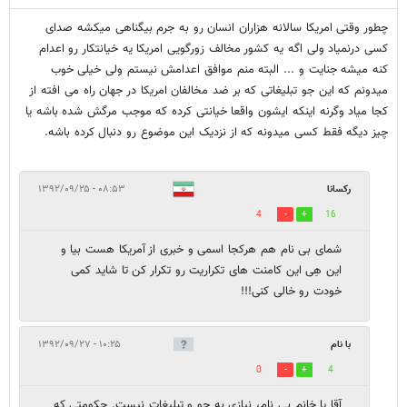
چطور وقتی امریکا سالانه هزاران انسان رو به جرم بیگناهی میکشه صدای
کسی درنمیاد ولی اگه یه کشور مخالف زورگویی امریکا یه خیانتکار رو اعدام
کنه میشه جنایت و ... البته منم موافق اعدامش نیستم ولی خیلی خوب
میدونم که این جو تبلیغاتی که بر ضد مخالفان امریکا در جهان راه می افته از
کجا میاد وگرنه اینکه ایشون واقعا خیانتی کرده که موجب مرگش شده باشه یا
چیز دیگه فقط کسی میدونه که از نزدیک این موضوع رو دنبال کرده باشه.
رکسانا
۰۸:۵۳ - ۱۳۹۲/۰۹/۲۵
4
16
شمای بی نام هم هرکجا اسمی و خبری از آمریکا هست بیا و
این هِی این کامنت های تکراریت رو تکرار کن تا شاید کمی
خودت رو خالی کنی!!!
با نام
۱۰:۲۵ - ۱۳۹۲/۰۹/۲۷
0
4
آقا یا خانم بی نام، نیازی به جو و تبلیغات نیست. حکومتی که