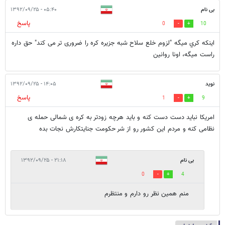
بی نام
۰۵:۴۰ - ۱۳۹۲/۰۹/۲۵
پاسخ
0
10
اينكه كري ميگه "لزوم خلع سلاح شبه جزیره کره را ضروری تر می کند" حق داره
راست ميگه، اونا روانين
نوید
۱۴:۰۵ - ۱۳۹۲/۰۹/۲۵
پاسخ
1
9
امریکا نباید دست دست کنه و باید هرچه زودتر به کره ی شمالی حمله ی
نظامی کنه و مردم این کشور رو از شر حکومت جنایتکارش نجات بده
بی نام
۲۱:۱۸ - ۱۳۹۲/۰۹/۲۵
0
4
منم همین نظر رو دارم و منتظرم