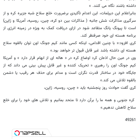
داشته باشند نگاه می کنند. »
بنابراعلام این دیپلمات، این اعدام تأکیدی برضرورت خلع سلاح شبه جزیره کره و از
سرگیری مذاکرات شش جانبه ( مذاکرات بین دو کره، چین، روسیه، آمریکا و ژاپن)
است تا پیونگ یانگ متقاعد شود در ازای دریافت کمک به ویژه در زمینه انرژی از
برنامه هسته ای خود صرفنظر کند.
کری افزود:«‌ با چنین اقدامی، اینکه کسی مانند کیم جونگ اون توان بالقوه سلاح
هسته ای داشته باشد غیر قابل قبول تر خواهد بود.»
وی در عین حال اذعان کرد اوضاع کره در « هاله ای از ابهام قرار دارد » و آمریکا
کیم جونگ اون را رهبری «‌ تحریک کننده و غیر قابل پیش بینی می داند که از
جایگاه خود در ساختار قدرت نگران است و مدام برای حذف هر رقیب یا دشمن
بالقوه تلاش می کند.»
کری گفت حوادث روز پنجشنبه باید « چین، روسیه، ژاپن،
کره جنوبی و همه ما را برآن دارد تا متحد بمانیم و تلاش های خود را برای خلع
سلاح کاهش ندهیم.»
49261