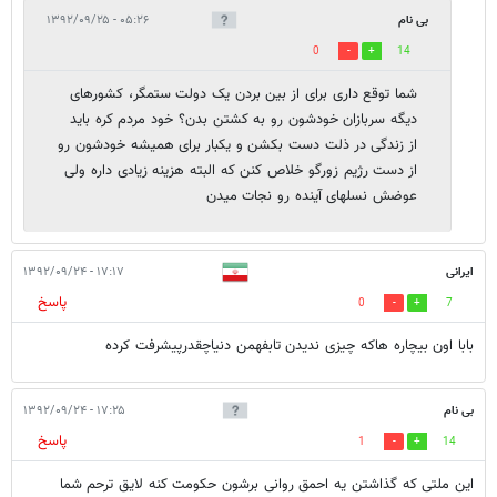
بی نام
۰۵:۲۶ - ۱۳۹۲/۰۹/۲۵
0
14
شما توقع داری برای از بین بردن یک دولت ستمگر، کشورهای
دیگه سربازان خودشون رو به کشتن بدن؟ خود مردم کره باید
از زندگی در ذلت دست بکشن و یکبار برای همیشه خودشون رو
از دست رژیم زورگو خلاص کنن که البته هزینه زیادی داره ولی
عوضش نسلهای آینده رو نجات میدن
ایرانی
۱۷:۱۷ - ۱۳۹۲/۰۹/۲۴
پاسخ
0
7
بابا اون بیچاره هاکه چیزی ندیدن تابفهمن دنیاچقدرپیشرفت کرده
بی نام
۱۷:۲۵ - ۱۳۹۲/۰۹/۲۴
پاسخ
1
14
این ملتی که گذاشتن یه احمق روانی برشون حکومت کنه لایق ترحم شما