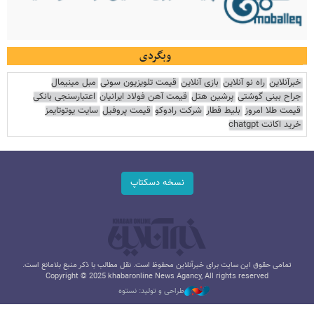
وبگردی
خبرآنلاین
راه نو آنلاین
بازی آنلاین
قیمت تلویزیون سونی
مبل مینیمال
جراح بینی گوشتی
پرشین هتل
قیمت آهن فولاد ایرانیان
اعتبارسنجی بانکی
قیمت طلا امروز
بلیط قطار
شرکت رادوکو
قیمت پروفیل
سایت یوتوتایمز
خرید اکانت chatgpt
نسخه دسکتاپ
تمامی حقوق این سایت برای خبرآنلاین محفوظ است. نقل مطالب با ذکر منبع بلامانع است.
Copyright © 2025 khabaronline News Agancy, All rights reserved
طراحی و تولید: نستوه