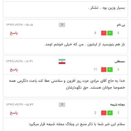
بسیار وزین بود . تشکر .
بی نام
۱۵:۰۵ - ۱۳۹۲/۰۹/۲۸
پاسخ
4
6
باز هم بنویسید از ایشون . من که خیلی خوشم اومد.
مصطفی
۱۷:۳۱ - ۱۳۹۲/۰۹/۲۸
پاسخ
11
6
خدا به حاج آقای مرادی عزت روز افزون و سلامتی عطا کند.باعث دلگرمی همه
خصوصا جوانان هستند. حق نگهدارشان
مجله شیعه
۰۵:۴۲ - ۱۳۹۲/۰۹/۲۹
پاسخ
2
3
سلام این خبر شما با ذکر منبع در وبلاگ مجله شیعه قرار میگیرد