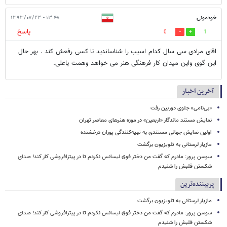
خودمونی
۱۳:۴۸ - ۱۳۹۳/۰۷/۲۳
پاسخ
0
1
اقای مرادی سی سال کدام اسیب را شناساندید تا کسی رفعش کند . بهر حال
این گوی واین میدان کار فرهنگی هنر می خواهد وهمت یاعلی.
آخرین اخبار
«بی‌نامی» جلوی دوربین رفت
نمایش مستند ماندگار «اربعین» در موزه هنرهای معاصر تهران
اولین نمایش جهانی مستندی به تهیه‌کنندگی پوران درخشنده
مازیار لرستانی به تلویزیون برگشت
سوسن پرور: مادرم که گفت من دختر فوق‌ لیسانس نکردم تا در پیتزافروشی کار کند! صدای
شکستن قلبش را شنیدم
پربیننده‌ترین
مازیار لرستانی به تلویزیون برگشت
سوسن پرور: مادرم که گفت من دختر فوق‌ لیسانس نکردم تا در پیتزافروشی کار کند! صدای
شکستن قلبش را شنیدم