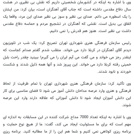
وی با اشاره به اینکه در کشورمان شخصیتی داریم که نقش بی نظیری در هشت
سال دفاع مقدس داشته است که جناب آقای آهنگران است، بیان کرد: من ایشان
را یک اسطوره می دانم. صدای بی نظیر و سوز بی نظیر صدای این مرد، واقعا یک
اتفاق بی بدیل است. نقشی که آهنگران در تشجیع مردم و حماسه دفاع مقدس
داشت بی نظیر است. هنوز هم قدرش را نمی دانیم.
رئیس سازمان فرهنگی هنری شهرداری تهران تصریح کرد: یک شب در تلویزیون
دیدم آقای آهنگران در کربلا دارد می خواند. منقلب شدم گفتم صدام کجاست که
اینقدر رجز می خواند و می گفت می آیم ایران را می گیرم! ببینید چقدر راحت بلبل
خمینی رفته کربلا دارد می خواند. این پیروز شد و آنها همه ذلیل شدند و شکست
خوردند و نابود شدند.
وی تأکید کرد: سازمان فرهنگی هنری شهرداری تهران با تمام ظرفیت از لحاظ
فرهنگی و هنری وارد عرصه مداحان دانش آموز می شود تا فضای مناسبی برای کار
این دانش آموزان ایجاد شود تا دانش آموزانی که علاقه دارند وارد این عرصه
شوند.
وی با اشاره به اینکه تعداد 7000 مداح شرکت کننده در این مسابقات به اندازه ای
مهم است که برای ما مسئولیت ایجاد می کند، گفت: ما از هیچ نوع حمایت و
برنامه ریزی کوتاهی نمی کنیم و شما هم این را از ما مطالبه کنید. برنامه ریزی