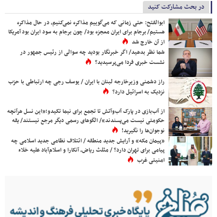
در بحث مشارکت کنید
ابوالفتح: حتی زمانی که می‌گوییم مذاکره نمی‌کنیم، در حال مذاکره
هستیم/ برجام برای ایران معجزه بود/ چون برجام به سود ایران بود آمریکا
از آن خارج شد
شما نظر بدهید/ اگر خبرنگار بودید چه سوالی از رئیس جمهور در
نشست خبری فردا می‌پرسیدید؟
راز دشمنی وزیرخارجه لبنان با ایران / یوسف رجی چه ارتباطی با حزب
نزدیک به اسرائیل دارد؟
از آب‌بازی در پارک آب‌وآتش تا تجمع برای نیما تکیدو؛«این نسل هرآنچه
حکومتی نیست می‌پسندند»/ الگوهای رسمی دیگر مرجع نیستند/ یقه
نوجوان‌ها را نگیرید!
«پیمان مکه» و آرایش جدید منطقه / ائتلاف نظامی جدید اسلامی چه
پیامی برای تهران دارد؟ / مثلث ریاض، آنکارا و اسلام‌آباد علیه خلاء
امنیتی غرب