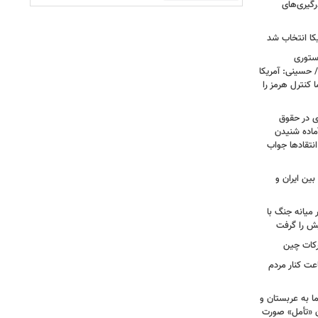
رگیری‌های
کا انتخاب شد
استوری
 حسینی: آمریکا
 کنترل هرمز را
ی در حقوق
آماده شنیدن
نتقادها جواب
بین ایران و
میانه جنگ با
یش را گرفت
رکات چین
عت کنار مردم
ا به عربستان و
آن «تأمل» صورت