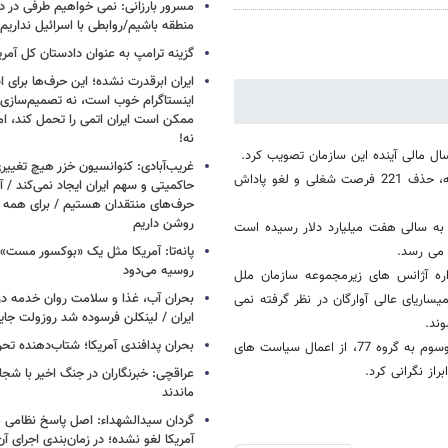
مسرور بارزانی: نمی خواهیم طرفی در د
منطقه باشیم/روابطی با اسرائیل نداریم
گزینه ترامپ به عنوان دادستان کل آمری
ایران ابرقدرت نشده؛ این حرف‌ها برای 
اینستاگرام خوب است، نه تصمیم‌سازی/
ممکن است ایران اتمی را تحمل کند، اما
نه!
ال مالی آینده این سازمان تصویب کرد.
غریب‌آبادی: کنوانسیون خزر هیچ تغییر
در این بودجه که در مقایسه با بودجه دو سال گذشته یک درصد کاهش یافته، حذف 221 فرصت شغلی و لغو پاداش
حاکمیتی و سهم ایران ایجاد نمی‌کند / 
حرف‌های منتقدان هستیم / برای همه ا
روشن داریم
 به سالی هفت میلیارد دلار رسیده است
 می رسد.
پانه‌تا: آمریکا مثل یک «بوکسور مست» 
روسیه می‌دود
اره آژانس های زیرمجموعه سازمان ملل
بحران آب، غذا و سلامت روان خدمه در 
ساریای عالی آوارگان در نظر گرفته نمی
ایران / لینکلن فرسوده شد روزولت جا
ند.
بحران پدافندی آمریکا؛ شتاب‌دهنده تح
به گزارش خبرگزاری رویترز از نیویورک، البته گروه کشورهای در حال توسعه موسوم به گروه 77، از اعمال سیاست های
از نگرانی کرد.
عراقچی: خبرنگاران در جنگ اخیر با شجا
ماندند
گردان سیدالشهداء: اصل پاسخ نظامی م
آمریکا لغو نشده؛ در زمان‌بندی اجرای 