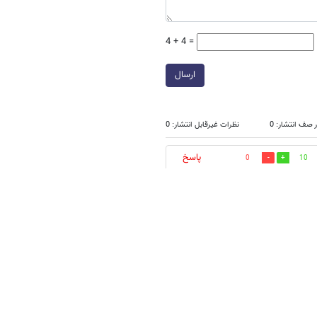
4 + 4 =
ارسال
 صف انتشار: 0
نظرات غیرقابل انتشار: 0
پاسخ
0
10
؟
0
1
هديه هم نداره . وسط كار هم