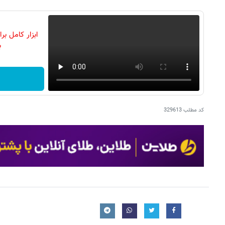
ابزار کامل ب
ب
کد مطلب
329613