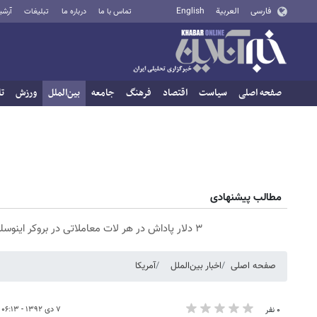
فارسی
العربية
English
تماس با ما
درباره ما
تبلیغات
آرشی
صفحه اصلی
سیاست
اقتصاد
فرهنگ
جامعه
بین‌الملل
ورزش
تا
مطالب پیشنهادی
۳ دلار پاداش در هر لات معاملاتی در بروکر اینوسلو
صفحه اصلی
اخبار بین‌الملل
آمریکا
۷ دی ۱۳۹۲ - ۰۶:۱۳
۰ نفر