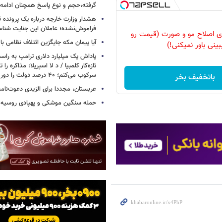
گرفته،حجم و نوع پاسخ همچنان ادامه 
هشدار وزارت خارجه درباره یک پرونده ق
فراموش‌نشده؛ عاملان این جنایت شنا
رای اصلاح مو و صورت (قیمت رو
آیا پیمان مکه جایگزین ائتلاف نظامی با
بینی باور نمیکنی!)
پاداش یک میلیارد دلاری ترامپ به راست
تازه‌کار کلمبیا / د لا اسپریلا: مذاکره را 
سرکوب می‌کنم؛ ۴۰ درصد دولت را دور می‌ریزم
باتخفیف بخر
عربستان، مجددا برای الزیدی دعوت‌نامه
حمله سنگین موشکی و پهپادی روسیه 