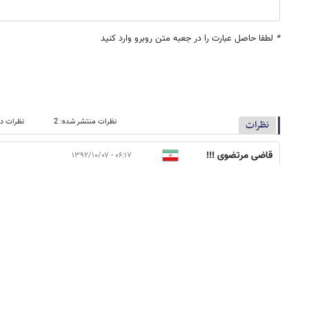
*
لطفا حاصل عبارت را در جعبه متن روبرو وارد کنید
نظرات منتشر شده: 2
نظرات در
نظرات
قاضی مرتضوی !!!
۰۶:۱۷ - ۱۳۹۲/۱۰/۰۷
سازمان ملل، تامین اجتماعی نداره!!! که مدیر بخواد؟؟؟ رزومه کاری بفرستم؟؟
بچه تهرون
۰۷:۴۹ - ۱۳۹۲/۱۰/۰۷
مرتضوي جان ماهي دويست هزار تومان بيشتر نميدن ها . كارت 
نمي توني بري مرخصي تحصيلي .