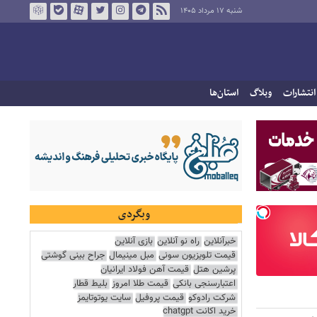
شنبه ۱۷ مرداد ۱۴۰۵
انتشارات
وبلاگ
استان‌ها
وبگردی
خبرآنلاین
راه نو آنلاین
بازی آنلاین
قیمت تلویزیون سونی
مبل مینیمال
جراح بینی گوشتی
پرشین هتل
قیمت آهن فولاد ایرانیان
اعتبارسنجی بانکی
قیمت طلا امروز
بلیط قطار
شرکت رادوکو
قیمت پروفیل
سایت یوتوتایمز
خرید اکانت chatgpt