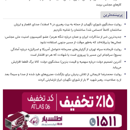
کارهای مجلس برسد
پربیننده‌ترین
روایت سخنگوی شورای نگهبان از حمله به بیت رهبری در ۹ اسفند/ صدای انفجار و لرزش
ساختمان کاملاً احساس شد/ ساختمان را تخلیه نکردیم
جدیدترین خبر از مذاکرات ایران و عمان درباره تنگه هرمز/ عضو کمیسیون امنیت ملی مجلس:
عمانی‌ها پذیرفته‌اند که به‌طور موقت از مسیر جنوبی استفاده نشود
روایت فرمانده سپاه تهران از گزارش‌های محرمانه «عوامل آمریکا و اسرائیل» درباره آمادگی
بسیج/ سرانجام این مسیر یا پیروزی است یا شهادت که هر دو افتخار است
آخرین تصمیم دولت درباره سهمیه و قیمت بنزین/ سخنگوی دولت: کالا برگ قطعا افزایش
می‌یابد
روایت محمدرضا لاریجانی از تلاش پدرش برای بازگشت مجری‌های طرد شده از صدا و سیما/ بعد
از رد صلاحیت، رهبر شهید ۳ بار از شورای نگهبان ابراز نارضایتی کردند