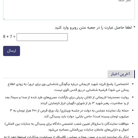
*
لطفا حاصل عبارت را در جعبه متن روبرو وارد کنید
8 + 7 =
ارسال
آخرین اخبار
اختصاصی/ پاسخ فرزند شهید لاریجانی درباره چگونگی شناسایی وی برای ترور/ به زودی اطلاع
رسانی می شود/ فرضیه شناسایی در روز قدس قوی نیست
روایت محمدرضا لاریجانی از تلاش پدرش برای بازگشت مجری‌های طرد شده از صدا و سیما/ بعد
از رد صلاحیت، رهبر شهید ۳ بار از شورای نگهبان ابراز نارضایتی کردند
حمله یک نماینده مجلس به دولت در جلسه وبیناری/ یک ورق قرص از ۲۰۰ هزار تومان به ۳
میلیون تومان رسیده است/ حاجی بابایی: دولت باید رسیدگی کند
موافقت نمایندگان با سازوکار تعیین شعب تخصصی دادگاه برای رسیدگی به جنایات بین المللی/
اموال و دارایی‌های عاملان جنایات بین‌المللی مصادره می‌شود
تذکر یک نماینده تندرو در صحن مجازی مجلس: قالیباف از مسئولیت مذاکرات استعفا دهد تا به