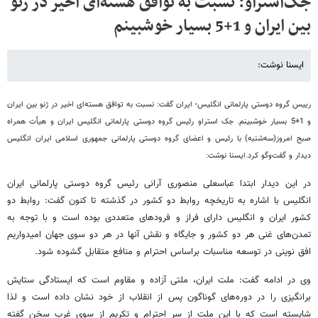
جک‌استراو: نسبت به توافق هسته‌ای اخیر در ژنو
بین ایران و 1+5 بسیار خوشبینم
ایسنا نوشت:
رییس گروه دوستی پارلمانی انگلیس- ایران گفت: نسبت به توافق هسته‌ای اخیر در ژنو بین ایران
و 1+5 بسیار خوشبینم. جک استراو رئیس گروه دوستی پارلمانی انگلیس ایران و هیأت همراه
صبح امروز(سه‌شنبه) با رئیس و اعضای گروه دوستی پارلمانی جمهوری اسلامی ایران انگلیس
دیدار و گفت‌وگو کرد.
ایسنا نوشت:
در این دیدار ابتدا عباسعلی منصوری آرانی رئیس گروه دوستی پارلمانی ایران
انگلیس با اشاره به تاریخچه روابط دو کشور در گذشته تا کنون گفت: روابط دو
کشور ایران و انگلیس دارای فراز و فرودهای متعددی بوده است و با توجه به
تمدن‌های غنی هر دو کشور و جایگاه و نقش آنها در هر دو سوی جهان امیدواریم
افق‌ نوینی در توسعه مناسبات براساس احترام و منافع متقابل گشوده شود.
وی در ادامه گفت: ملت ایران، ملتی آزاده و مقاوم است که ایستادگی ستایش
برانگیزی را در دوره‌های گوناگون پس از انقلاب از خود نشان داده است و لذا
شایسته است که با این ملت از سر احترام و تکریم از سوی غرب سخن گفته