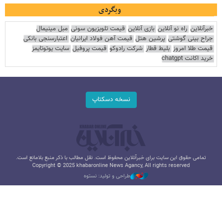
وبگردی
خبرآنلاین
راه نو آنلاین
بازی آنلاین
قیمت تلویزیون سونی
مبل مینیمال
جراح بینی گوشتی
پرشین هتل
قیمت آهن فولاد ایرانیان
اعتبارسنجی بانکی
قیمت طلا امروز
بلیط قطار
شرکت رادوکو
قیمت پروفیل
سایت یوتوتایمز
خرید اکانت chatgpt
نسخه دسکتاپ
تمامی حقوق این سایت برای خبرآنلاین محفوظ است. نقل مطالب با ذکر منبع بلامانع است.
Copyright © 2025 khabaronline News Agancy, All rights reserved
طراحی و تولید: نستوه