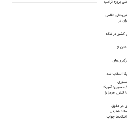
لی پروژه ترامپ
یروهای نظامی
ان در
 کشور در تنگه
شان از
رگیری‌های
کا انتخاب شد
استوری
 حسینی: آمریکا
 کنترل هرمز را
ی در حقوق
آماده شنیدن
نتقادها جواب