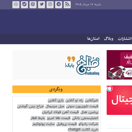
شنبه ۱۷ مرداد ۱۴۰۵
انتشارات
وبلاگ
استان‌ها
وبگردی
خبرآنلاین
راه نو آنلاین
بازی آنلاین
قیمت تلویزیون سونی
مبل مینیمال
جراح بینی گوشتی
پرشین هتل
قیمت آهن فولاد ایرانیان
اعتبارسنجی بانکی
قیمت طلا امروز
بلیط قطار
شرکت رادوکو
قیمت پروفیل
سایت یوتوتایمز
خرید اکانت chatgpt