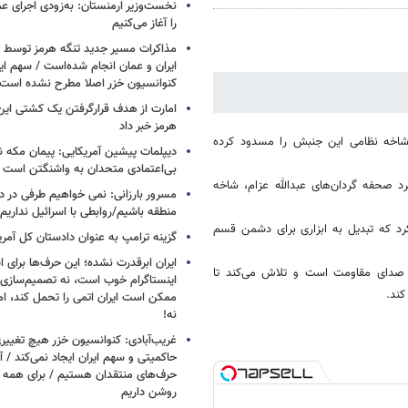
نخست‌وزیر ارمنستان: به‌زودی اجرای عم
را آغاز می‌کنیم
مذاکرات مسیر جدید تنگه هرمز توسط ن
ایران و عمان انجام شده‌است / سهم ایر
کنوانسیون خزر اصلا مطرح نشده است
امارت از هدف قرارگرفتن یک کشتی این
هرمز خبر داد
شاخه نظامی این جنبش را مسدود کرده
دیپلمات پیشین آمریکایی: پیمان مکه ن
بی‌اعتمادی متحدان به واشنگتن است
رد صحفه گردان‌های عبدالله عزام، شاخه
مسرور بارزانی: نمی خواهیم طرفی در د
منطقه باشیم/روابطی با اسرائیل نداریم
رد که تبدیل به ابزاری برای دشمن قسم
گزینه ترامپ به عنوان دادستان کل آمری
ایران ابرقدرت نشده؛ این حرف‌ها برای 
ه صدای مقاومت است و تلاش می‌کند تا
اینستاگرام خوب است، نه تصمیم‌سازی/
کند.
ممکن است ایران اتمی را تحمل کند، اما
نه!
غریب‌آبادی: کنوانسیون خزر هیچ تغییر
حاکمیتی و سهم ایران ایجاد نمی‌کند / 
حرف‌های منتقدان هستیم / برای همه ا
روشن داریم