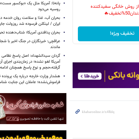
پانه‌تا: آمریکا مثل یک «بوکسور مست» 
 از روش خانگی سفیدکننده
روسیه می‌دود
دان50%تخفیف🔥
بحران آب، غذا و سلامت روان خدمه در 
ایران / لینکلن فرسوده شد روزولت جا
بحران پدافندی آمریکا؛ شتاب‌دهنده تح
تخفیف ویژه!
عراقچی: خبرنگاران در جنگ اخیر با شجا
ماندند
گردان سیدالشهداء: اصل پاسخ نظامی م
آمریکا لغو نشده؛ در زمان‌بندی اجرای 
گرفته،حجم و نوع پاسخ همچنان ادامه 
هشدار وزارت خارجه درباره یک پرونده ق
فراموش‌نشده؛ عاملان این جنایت شنا