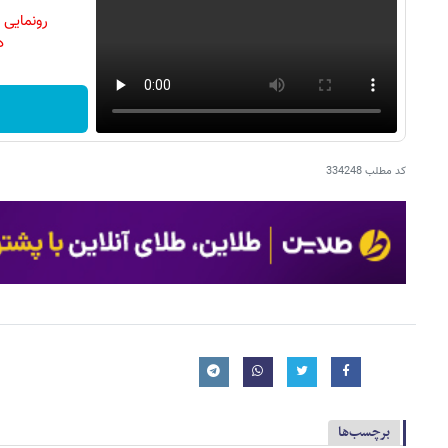
رونمایی
دن
کد مطلب
334248
برچسب‌ها