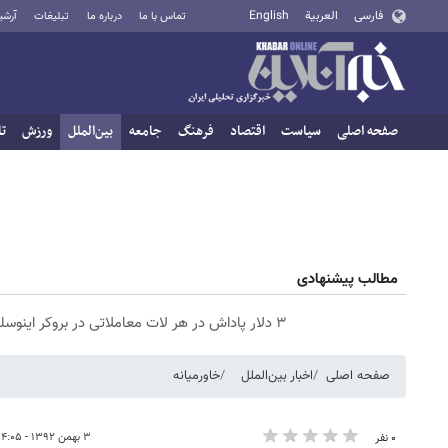
فارسی
العربية
English
تماس با ما
درباره ما
تبلیغات
آرشی
صفحه اصلی
سیاست
اقتصاد
فرهنگ
جامعه
بین‌الملل
ورزش
تا
مطالب پیشنهادی
۳ دلار پاداش در هر لات معاملاتی در بروکر اینوسلو
صفحه اصلی
اخبار بین‌الملل
خاورمیانه
۳ بهمن ۱۳۹۲ - ۱۴:۰۵
۰ نفر