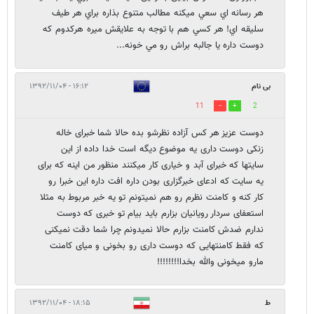
هر رسانه اي سعي ميكنه مطالب متنوع بذاره براي هر طيف
سليقه اي! هر كسي هم با توجه به علايقش ميره هركدوم كه
دوست داره يا جالبه براش رو مي خونه...
بی نام
۱۶:۱۲ - ۱۳۹۲/۱۱/۰۴
11
2
دوست عزیز هر کس آزاده نظرشو بده حالا شما خبرای خاله
زنکی دوست داری یه موضوع دیگه است خدا داده از این
سایتها که خبرای آبد و خیاری کار میکنند منظور من اینه که برای
یه سایت که ادعای خبرگزاری بودن داره افت داره این خبرا رو
کار کنه و کامنت نظرم رو هم نمیتونم تو یه خبر مربوط به مثلا
استعفای سردار رویانیان بزارم باید بیام تو خبری که دوست
ندارم ضدش کامنت بزارم حالا نمیدونم چرا شما دقت نمیکنی
که فقط کامنتهایی که دوست داری رو بخونی و میای کامنت
مارو میخونی والله بخدا!!!!!!!!
ط
۱۸:۱۵ - ۱۳۹۲/۱۱/۰۴