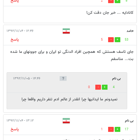
پاسخ
2
8
کانادایه ... خبر جان دقت کن!
حامد
۱۲:۴۶ - ۱۳۹۲/۱۱/۰۴
پاسخ
5
53
جای تاسف هستش که همچین افراد الدنگی تو ایران و برای جوونهای ما شده
بت... متاسفم
بی نام
۱۴:۴۶ - ۱۳۹۲/۱۱/۰۵
0
4
نمیدونم ما ایدانیها چرا انقدر از عالم ادم تنفر داریم واقعا چرا
بی نام
۱۳:۱۲ - ۱۳۹۲/۱۱/۰۴
پاسخ
1
17