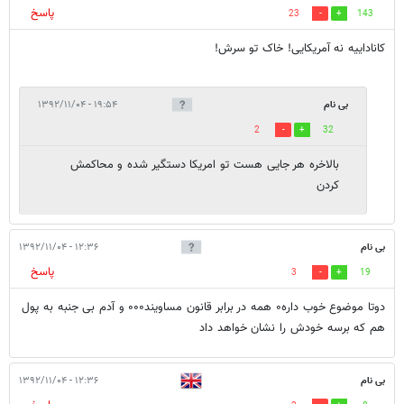
پاسخ
23
143
کاناداييه نه آمريکايی! خاک تو سرش!
بی نام
۱۹:۵۴ - ۱۳۹۲/۱۱/۰۴
2
32
بالاخره هر جایی هست تو امریکا دستگیر شده و محاکمش
کردن
بی نام
۱۲:۳۶ - ۱۳۹۲/۱۱/۰۴
پاسخ
3
19
دوتا موضوع خوب داره۰ همه در برابر قانون مساویند۰۰۰ و آدم بی جنبه به پول
هم که برسه خودش را نشان خواهد داد
بی نام
۱۲:۳۶ - ۱۳۹۲/۱۱/۰۴