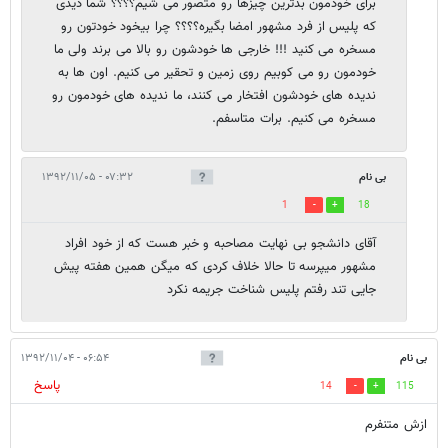
برای خودمون بدترین چیزها رو متصور می شیم؟؟؟؟ شما دیدی
که پلیس از فرد مشهور امضا بگیره؟؟؟؟ چرا بیخود خودتون رو
مسخره می کنید !!! خارجی ها خودشون رو بالا می برند ولی ما
خودمون رو می کوبیم روی زمین و تحقیر می کنیم. اون ها به
ندیده های خودشون افتخار می کنند، ما ندیده های خودمون رو
مسخره می کنیم. برات متاسفم.
بی نام
۰۷:۳۲ - ۱۳۹۲/۱۱/۰۵
1
18
آقای دانشجو بی نهایت مصاحبه و خبر هست که از خود افراد
مشهور میپرسه تا حالا خلاف کردی که میگن همین هفته پیش
جایی تند رفتم پلیس شناخت جریمه نکرد
بی نام
۰۶:۵۴ - ۱۳۹۲/۱۱/۰۴
پاسخ
14
115
ازش متنفرم