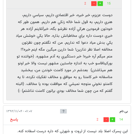
2
15
دوست عزيزم، خبر خبره، خبر اقتصادي داريم، سياسي داريم،
هنري داريم، به قول شما خاله زنكي هم داريم. همون طور كه
خودتون فرمودين هركي آزاده نظرشو بگه، خبرآنلاينم آزاده هر
خبري دوست داره براي مخاطبانش بذاره. حالا يكي خوشش مياد
يكي بدش مياد دعوا كه نداريم. من كه نگفتم چون نظرتون
مخالفه اصلا نظر نذارين! شما دارين ميگين مگه اينم خبره؟!
منم ميگم آره خبره! خبر دستگيري يه آدم مشهوره. (خواننده تو
بوركينافاسو خب به اندازه جاستين مشهور نيست والا خبر اونو
هم ميذاشتن) بعدشم در مورد كامنت خوندن من، ببخشيد
متاسفانه خبر كامنتا رو به موافق و مخالف تفكيك نكرده، تا يه
كامنتو نخوني متوجه نميشي كه موافقت بوده يا مخالف. (البته
گفتم كه من چون شما مخالف بودي براتون كامنت نذاشتم) :)
بی نام
۰۷:۰۷ - ۱۳۹۲/۱۱/۰۴
پاسخ
2
14
این پسرک اصلا بلد نیست از ثروت و شهرتی که داره درست اسفاده کنه.