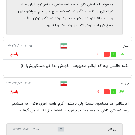
میخوای اعدامش کنن ؟ خو اخه حاجی یه نفر توی ایران میاد
تیراندازی میکنه دستگیر که نمیشه هیچ کلی هم هواشو دارن
و ... ، حالا اینو که مشروب خوره بوده دستگیر کردن لااقل .
جمع کن این توهمات صهیونیست و اینا رو
طناز
۱۱:۴۵ - ۱۳۹۲/۱۱/۰۴
پاسخ
6
56
نكته جالبش اينه كه اينقدر محبوبه...! خودش نه! خبر دستگيريش! :))
بی نام
۱۱:۵۱ - ۱۳۹۲/۱۱/۰۴
پاسخ
9
399
امریکاایی ها مسلمون نیستا ولی دمشون گرم واسه اجرای قانون به هیشکی
رحم نمیکنن کاش ما مسلمونا در برخورد با تخلفات از اینا یاد می گرفتیم
بی نام
۱۳:۰۰ - ۱۳۹۲/۱۱/۰۴