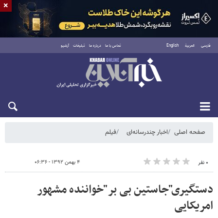
×
فارسی
العربية
English
تماس با ما
درباره ما
تبلیغات
آرشیو
جمعه ۱۶ مرداد ۱۴۰۵
صفحه اصلی
اخبار چندرسانه‌ای
فیلم
۴ بهمن ۱۳۹۲ - ۰۶:۳۶
۰ نفر
دستگیری"جاستین بی بر"خواننده مشهور
امریکایی