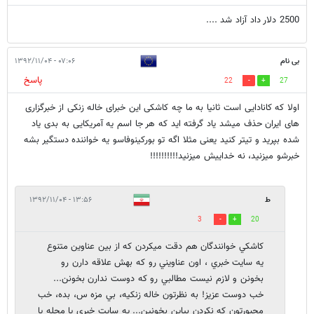
2500 دلار داد آزاد شد ....
بی نام
۰۷:۰۶ - ۱۳۹۲/۱۱/۰۴
پاسخ
22
27
اولا که کانادایی است ثانیا به ما چه کاشکی این خبرای خاله زنکی از خبرگزاری
های ایران حذف میشد یاد گرفته اید که هر جا اسم یه آمریکایی به بدی یاد
شده بپرید و تیتر کنید یعنی مثلا اگه تو بورکینوفاسو یه خواننده دستگیر بشه
خبرشو میزنید، نه خداییش میزنید!!!!!!!!!!
ط
۱۳:۵۶ - ۱۳۹۲/۱۱/۰۴
3
20
كاشكي خوانندگان هم دقت ميكردن كه از بين عناوين متنوع
يه سايت خبري ، اون عناويني رو كه بهش علاقه دارن رو
بخونن و لازم نيست مطالبي رو كه دوست ندارن بخونن...
خب دوست عزيز! به نظرتون خاله زنكيه، بي مزه س، بده، خب
مجبورتون كه نكردن بياين بخونين... يه سايت خبري يا مجله يا