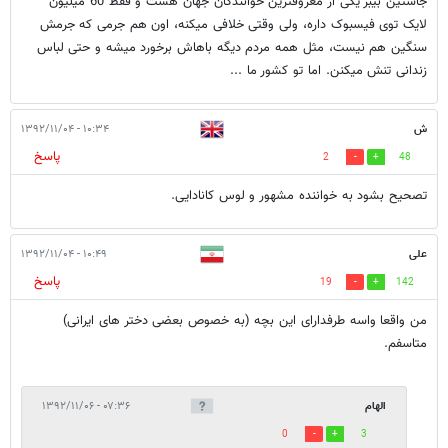
جاستین بیبر یکی از معروفترین خوانندگان جهان هست و فقط 60 میلیون
لایک توی فیسبوک داره، ولی وقتی خلافی میکنه، اون هم جرمی که جرمش
سنگین هم نیست، مثل همه مردم دیگه باهاش برخورد میشه و حتی لباس
زندانی تنش میکنن. اما تو کشور ما ...
ش
۱۰:۳۴ - ۱۳۹۲/۱۱/۰۴
پاسخ
2
48
تصحیح بشود به خواننده مشهور و لوس کانادایی.
علی
۱۰:۴۹ - ۱۳۹۲/۱۱/۰۴
پاسخ
19
142
من واقعا واسه طرفدارای این بچه (به خصوص بعضی دختر های ایرانی)
متاسفم.
الهام
۰۷:۳۶ - ۱۳۹۲/۱۱/۰۶
0
3