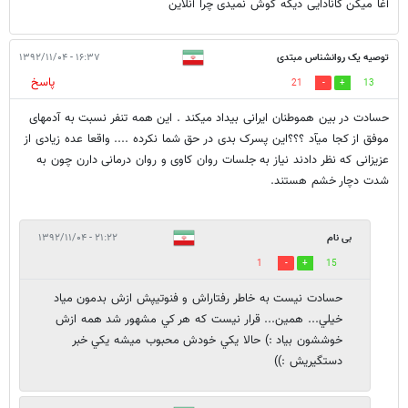
آغا میگن کانادایی دیگه کوش نمیدی چرا آنلاین
توصیه یک روانشناس مبتدی
۱۶:۳۷ - ۱۳۹۲/۱۱/۰۴
پاسخ
21
13
حسادت در بین هموطنان ایرانی بیداد میکند . این همه تنفر نسبت به آدمهای
موفق از کجا میآد ؟؟؟این پسرک بدی در حق شما نکرده .... واقعا عده زیادی از
عزیزانی که نظر دادند نیاز به جلسات روان کاوی و روان درمانی دارن چون به
شدت دچار خشم هستند.
بی نام
۲۱:۲۲ - ۱۳۹۲/۱۱/۰۴
1
15
حسادت نيست به خاطر رفتاراش و فنوتيپش ازش بدمون مياد
خيلي... همين... قرار نيست كه هر كي مشهور شد همه ازش
خوششون بياد :) حالا يكي خودش محبوب ميشه يكي خبر
دستگيريش :))