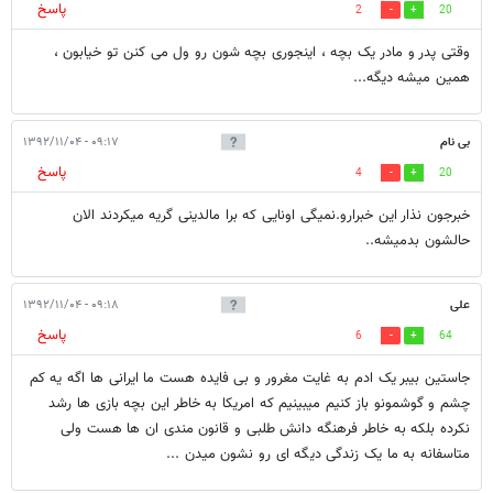
پاسخ
2
20
وقتی پدر و مادر یک بچه ، اینجوری بچه شون رو ول می کنن تو خیابون ،
همین میشه دیگه...
بی نام
۰۹:۱۷ - ۱۳۹۲/۱۱/۰۴
پاسخ
4
20
خبرجون نذار این خبرارو.نمیگی اونایی که برا مالدینی گریه میکردند الان
حالشون بدمیشه..
علی
۰۹:۱۸ - ۱۳۹۲/۱۱/۰۴
پاسخ
6
64
جاستین بیبر یک ادم به غایت مغرور و بی فایده هست ما ایرانی ها اگه یه کم
چشم و گوشمونو باز کنیم میبینیم که امریکا به خاطر این بچه بازی ها رشد
نکرده بلکه به خاطر فرهنگه دانش طلبی و قانون مندی ان ها هست ولی
متاسفانه به ما یک زندگی دیگه ای رو نشون میدن ...