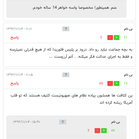
منم همینطور! مخصوصا واسه خواهر 14 ساله خودم.
بی نام
۱۱:۰۱ - ۱۳۹۲/۱۱/۰۴
پاسخ
5
21
به بچه جماعت نباید رو داد. درود بر پلیس فلوریدا که از هیچ قدرتی نمیترسه
و فقط به اجرای عدالت فکر میکنه. . آنم آرزوست ...
بی نام
۱۱:۰۵ - ۱۳۹۲/۱۱/۰۴
پاسخ
68
15
ین کثافت ها همشون پیاده نظام های صهیونیست کثیف هستند که تو قلب
آمریکا ریشه کرده اند
بی نام
۱۵:۳۰ - ۱۳۹۲/۱۱/۰۴
3
44