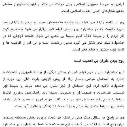
قوانین و ضوابط جمهوری اسلامی ایران حرکت می کنند و اینها مصادیق و مظاهر
تحقق شعارهای اصلی انقلاب اسلامی است.
وی در ادامه ارتباط بین فیلمساز، جامعه متخصصان سینما و مردم را ارتباطی سه
سویه دانست که در جشنواره بین المللی فیلم فجر برقرار می شود و تصریح کرد:
اگر مردم را از سینما حذف کنیم سینما بی معنی می شود. جامعه کوچکی که در
جشنواره فیلم فجر شکل می گیرد بسیار ارزشمند است و این امر از ظرفیت ها و
نقاط قوت جشنواره فیلم فجر است.
زوج بودن داوران بی اهمیت است
دبیر جشنواره سی و دوم فیلم فجر در بخش دیگری از برنامه تلویزیونی «هفت» با
اشاره به استقبال مردمی بسیار زیاد از پیش فروش بلیت های این دوره از
جشنواره، تأکید کرد: این استقبال از فجر نشان می دهد مردم با سینما قهر
نیستند. هنرمندان و فیلمسازان و مدیریت سینما باید راهکارهای برقراری ارتباط
سینما با مردم را با محصول خوب را پیدا کنند. مردم ایران به سینما خیلی علاقه
مندند زیرا سینما متعلق به مردم و بازتاب دهنده زندگی و علایق آنها است.
وی در پاسخ به سؤالی دیگر مبنی بر اینکه چرا تعداد داوران بخش مسابقه سینمای
ایران زوج است و اینکه این گزینه مطرح شده که خود شما به عنوان دبیر جشنواره