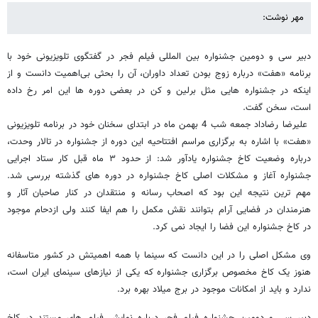
مهر نوشت:
دبیر سی و دومین جشنواره بین المللی فیلم فجر در گفتگوی تلویزیونی خود با
برنامه «هفت» درباره زوج بودن تعداد داوران، آن را بحثی بی‌اهمیت دانست و از
اینکه در جشنواره هایی مثل برلین و کن در بعضی دوره ها این امر رخ داده
است، سخن گفت.
علیرضا رضاداد جمعه شب 4 بهمن ماه در ابتدای سخنان خود در برنامه تلویزیونی
«هفت» با اشاره به برگزاری مراسم افتتاحیه این دوره از جشنواره در تالار وحدت،
درباره وضعیت کاخ جشنواره یادآور شد: از حدود ۳ ماه قبل کار ستاد اجرایی
جشنواره آغاز و مشکلات اصلی کاخ جشنواره در دوره های گذشته بررسی شد.
مهم ترین نتیجه این بود که اصحاب رسانه و منتقدان در کنار صاحبان آثار و
هنرمندان در فضایی آرام بتوانند نقش مکمل را هم ایفا کنند ولی ازدحام موجود
در کاخ جشنواره این فضا را ایجاد نمی کرد.
وی مشکل اصلی را در این دانست که سینما با همه اهمیتش در کشور متاسفانه
هنوز یک کاخ مخصوص برگزاری جشنواره که یکی از نیازهای سینمای ایران است،
ندارد و باید از امکانات موجود در برج میلاد بهره برد.