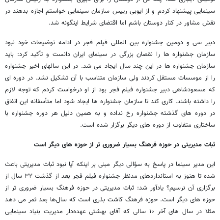
سینمایی پیشنهاد کردم و از ایوبی رییس سازمان سینمایی خواستم اجازه بدهند در
نقش مشاور در کنار دوستان باشم اما اقتضای شرایط اینگونه شد.
دبیر سی و دومین جشنواره بین المللی فیلم فجر در ادامه توضیحات خود نبود
سازمان جشنواره ها را نقصان بزرگی در سینمای ایران دانست و تأکید کرد: باید
سازمان جشنواره ها در این چند سال ایجاد می شد. در این سالهای اخیر جشنواره
را از موسسات مستقل کردند ولی سازمان متناسب با آن تشکیل نشد. در دوره ای
که مسعودشاهی دبیر جشنواره فیلم فجر بود از او درخواست کردم که توجه لازم
را داشته باشند. کاری کند تا سازمان جشنواره ها ایجاد شود اما متأسفانه این اتفاق
در دوره های گذشته جشنواره رخ نداده و به همین دلیل هر دوره جشنواره با
ساختاری متفاوت از دوره های دیگر برگزار شده است.
ثبات مدیریتی در حوزه فرهنگ بسیار ضروری تر از حوزه های دیگر است
این مدیر سینما در پاسخ به سؤالی دیگر مبنی بر اینکه آیا نبود ثبات مدیریتی باعث
شده تا هنوز به استانداردهای مدنظر جشنواره فیلم فجر بعد از گذشت ۳۲ سال از
برگزاری آن نرسیم؟ یادآور شد: ثبات مدیریتی در حوزه فرهنگ بسیار ضروری تر از
حوزه های دیگر است. حوزه فرهنگ کاشت بذری است که سال‌ها بعد ثمر می دهد
مثلا در سال های آخر ۱۰ سالی که آقای بهشتی عهده‌دار مدیریت بنیاد سینمایی