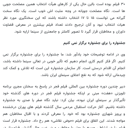
۳۰ فیلم بوده است بااین حال یکی از کارهای هیأت انتخاب همین مصلحت جویی
ها است. نگاه مصلحت جویانه در وجه مثبت اش خوب است. یک نگاه سخت
گیرانه می توانست ۱۵ تا ۱۷ انتخاب داشته باشند که این سختگیری مورد نظر
هیات انتخاب نبود و آنان ترجیح دادند تعداد فیلم بیشتری در معرض قضاوت
داوران و مخاطبان قرار گیرد تا تصویر کاملتر و جامعتری از سینما ارایه شود.
جشنواره را برای جشنواره برگزار نمی کنیم
وی در ادامه توضیحات خود یادآور شد: ما جشنواره را برای جشنواره برگزار نمی
کنیم. اگر فکر کنیم کاری انجام دهیم که تأثیر خوبی در تعالی سینما داشته باشد،
انجام آن اقدام درستی است. کار سازمان جشنواره این است که تلاش و کمک کند
چیدمانی ارائه شود که به نفع اعتلای سینمای ایران باشد.
دبیر چندین دوره جشنواره بین المللی فیلم فجر در پاسخ به سخنان مجری برنامه
تلویزنی «هفت» مبنی بر اینکه جشنواره فیلم فجر در دوره های گذشته خود
تأثیرگذار بر سینمای ایران نبوده، بیان کرد: نباید نگاه صفر یا صدی به جشنواره
داشته باشیم. آغاز حرکت استقبال مردمی سال گذشته فیلم های پوران درخشنده
و پرویز شهبازی جشنواره بود که خود را معرفی کردند و با اقبال مخاطبان هم
مواجه شدند. این اتفاق برای فیلم «حوض نقاشی» هم رخ داد. جشنواره قرار است
فیلم را در ارتباطی وسیع یا بهتر با مخاطب و در عین حال گزارش فیلمساز در