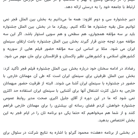
ارتباط با جامعه خود را به درستی ارائه دهد.
دبیر جشنواره سی و دوم افزود: همه ما می‌دانیم به بخش بین الملل فجر نمی
توانیم مثل بقیه جشنواره ها نگاه کنیم. رویکرد ما در بخش بین الملل جشنواره
باید بر سه مؤلفه همجواری، هم سطحی و هم سویی استوار باشد. اگر این سه
مؤلفه مورد توجه جدی قرار گیرند بخش بین الملل جشنواره باعث ارتقای سینمای
ایران می شود. مثلا بر اساس این سه مؤلفه حضور فیلم هایی از سوریه و
کشورهای اسلامی و کشورهایی نظیر پاکستان و قزاقستان برای مان مهم می شود.
رضاداد در ادامه سخنان خود درباره بخش بین الملل جشنواره فیلم فجر تأکید کرد:
بخش بین الملل ظرفیتی برای سینمای ایران است که طی آن مهمانان خارجی با
حضور در جشنواره با سینمای ایران آشنا می شوند. البته از ظرفیت حضور میهمانان
خارجی به دلیل کثرت اشتغال آنها برای آشنایی با سینمای ایران استفاده حد اکثری
نمی شود که ما در این دوره از آقای جلیل اکبری صحت مدیر روابط عمومی
جشنواره خواهش کردم فضای رسانه ای بیشتری را برای مهمانان خارجی فراهم
کنند و از شما هم میخواهیم که حتما یکی دو برنامه تان را در ایام فجر به این
بخش اختصاص بدهید.
در بخشی از برنامه «هفت» محمود گبرلو با اشاره به نتایج شرکت در سئوال برای