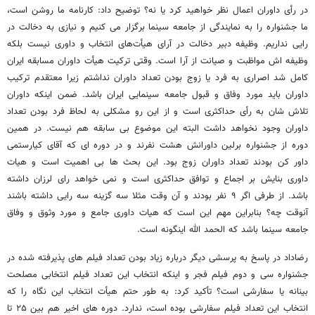
در رأی داوران اعمال نظر خواهید کرد یا نه؟ توضیح داد: کارنامه ما روشن است،
ما جشنواره را به نمایندگی از جامعه سینما برگزار می کنیم و نیازی به دخالت در
رایی نداریم. وظیفه دبیر دخالت در آرای هیأت‌های انتخاب و داوری نیست بلکه
وظیفه اش مواظبت و صیانت از آرا است. وقتی ترکیت هیأت داوران مسابقه ایران
کامل شد اصراری به فرد یا زوج بودن تعداد داوران نداشتم زیرا معتقدم ترکیب
داوران باید مورد وفاق و قبول جامعه سینمایی ایران باشد. ضمن اینکه داوران
تلاش شان به رأی حداکثری است و از این رو مشکلی به لحاظ فرد بودن تعداد
داوران وجود نخواهد داشت البته این موضوع بی سابقه هم نیست. در همین
دوره از جشنواره برلین داورانش هشت نفرند و در دوره ای که آقای کیارستمی
داور کن بودند تعداد داوران زوج بود. این بحث ها بی اهمیت است و هیات
داوری بنایش بر اجماع و توافق حداکثری است و نمی خواهد رای لرزان داشته
باشد. از طرفی اگر ۹ نفر بودند و آن وقت مثلا سه گزینه سه رایی داشته باشند
آنوقت چه؟ بنابراین مهم این است که هیات داوری جامع و مورد وثوق و وفاق
جامعه سینما باشد که الحمد الله اینگونه است.
رضاداد در پاسخ به پرسشی دیگر درباره زیاد بودن تعداد فیلم های پذیرفته شده در
جشنواره سی و دوم فیلم فجر و اینکه انتخاب این تعداد فیلم انتخابی مصلحت
بینانه یا سفارشی است؟ تأکید کرد: به طور حتم هیأت انتخاب این نگاه را که
انتخاب این تعداد فیلم سفارشی بوده است، ندارد. دوره های اخیر هم بین ۲۵ تا