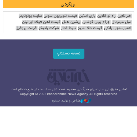
وبگردی
خبرآنلاین
راه نو آنلاین
بازی آنلاین
قیمت تلویزیون سونی
سایت یوتوتایمز
مبل مینیمال
جراح بینی گوشتی
پرشین هتل
قیمت آهن فولاد ایرانیان
اعتبارسنجی بانکی
قیمت طلا امروز
بلیط قطار
شرکت رادوکو
قیمت پروفیل
نسخه دسکتاپ
تمامی حقوق این سایت برای خبرآنلاین محفوظ است. نقل مطالب با ذکر منبع بلامانع است.
Copyright © 2025 khabaronline News Agancy, All rights reserved
طراحی و تولید: نستوه