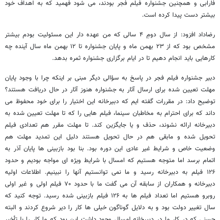
فارابی و همچنین جشنواره فیلم فجر بودند، می شود فهمید که به اهداف خود
بیشتر دست پیدا کرده است.
رضاداد افزود: از سال دومِ ۴ سالی که من عهده دار این مسئولیت بودم بیشتر
مشخص بود که از ۲۳ بهمن ماه و پایان جشنواره تا ۱۲ بهمن ماه سال آینده چه
کارهایی باید انجام دهیم تا در ایام برگزاری جشنواره ثمره بدهد.
دبیر جشنواره فیلم فجر در پاسخ به سؤالی دیگر مبنی بر اینکه چرا با وجود پایان
مهلت تعیین شده برای ارسال آثار به جشنواره هنوز آثار در حال دریافت هستند؟
توضیح داد: در مقررات گفته ایم که دبیرخانه این اختیار را برای خود محفوظ می
داند که برای احترام به مخاطبان سینما، فیلم هایی را که تا مهلت تعیین شده به
دبیرخانه ارائه نشوند، حذف و یا جایگزین کند. تا مهلت مقرر هم تعدادی فیلم
تحویل شده و مابقی هم در حال تحویل هستند دلیل این تمدید مهلت هم
وضعیت خاص و شرایط غیر عادی این دوره بود. بنا بود بازبینی ها پایان آذر به
اتمام برسد اما متوجه هستیم که امسال با شرایط ویژه ای مواجه بودیم و حدود
۱۲۶ فیلم به دبیرخانه رسید و ما نمی توانستیم آنها را نبینیم. اطلاعات اولیه
دبیرخانه و همکاران از سابقه آن می گفت ما با حدود ۷۰ فیلم اولی و غیر اولی
روبرو هستیم اما تعداد فیلم ها به ۱۲۶ فیلم بازبینی شده رسید. توجه کنید که
سال تغییر دولت بود و به دلایل گوناگون خیلی ها کار را دیر شروع کردند و البته
حسنی که در کار ما در دبیرخانه امسال وجود داشت این بود که ما کار را با تأخیر