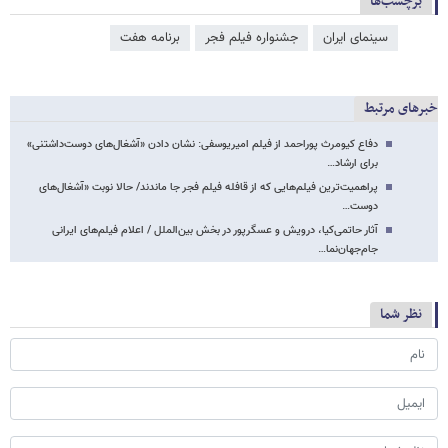
برچسب‌ها
سینمای ایران
جشنواره فیلم فجر
برنامه هفت
خبرهای مرتبط
دفاع کیومرث پوراحمد از فیلم امیریوسفی: نشان دادن «آشغال‌های دوست‌داشتنی»
برای ارشاد…
پراهمیت‌ترین فیلم‌هایی که از قافله فیلم فجر جا ماندند/ حالا نوبت «آشغال‌های
دوست…
آثار حاتمی‌کیا، درویش و عسگرپور در بخش بین‌الملل / اعلام فیلم‌های ایرانی
جام‌جهان‌نما…
نظر شما