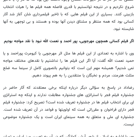
شروع نکردیم و در نتیجه توانستیم با قدری فاصله همه فیلم ها را هیات انتخاب
بازبینی کنند. بسیاری از این فیلم هایی که با تاخیر فیلمبرداری شان آغاز شد آثار
کسانی بود که همه منتظر و مشتاق دیدن آنها بوده و هستند و بی توجهی به آنها
شایسته نبود.
اگر فیلم کسانی همچون مهرجویی، پور احمد و نعمت الله نبود با نقد مواجه بودیم
وی با اشاره به تعدادی از این فیلم ها مثل اثر مهرجویی یا کیومرث پوراحمد و یا
حمید نعمت الله گفت: آیا اگر این فیلم ها را نداشتیم با نقدهای مختلف مواجه
نمی شدیم؟ همیشه مهم این است که بتوانیم باتصویری کامل از سینما سه ضلع
مثلث هنرمند، مردم و نخبگان یا منتقدین را به هم پیوند دهیم.
رضاداد در پاسخ به سؤالی دیگر درباره اینکه برخی معتقدند که آثار حاضر در
جشنواره فیلم فجر با استراتژی های جشنواره مطابقت ندارند و اینکه چه استراتژی
ای برای انتخاب فیلم ها در جشنواره تعریف شده است؟ تصریح کرد: جشنواره فیلم
فجر دارای فراخوان و مقرراتی است که اولویتها و فواعد در آن تعریف شده است.
جشنواره ای ملی و متعلق به همه سینمای ایران است و یک جشنواره موضوعی
نیست.
وی با اشاره به ابیاتی از شعر آرش کمانگیر که در آن به تعیین مرز ایران و توران