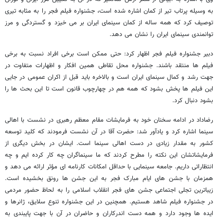
به وسیله پرتاب تیر از کمان اشاره شده است، جشنواره فیلم فجر را به مثابه تیری
توصیف کرد که همه ساله از کمان سینمای ایران بر می خیزد و گستردگی و مرز
توانمندی سینمای ایران را نشان می دهد.
دبیر جشنواره فیلم فجر اظهار کرد: حتی ممکن است برخی افراد نسبت به برخی
فیلم ها منتقد باشند. جشنواره محل تقاطی همین افکار و اظهارات متفاوت در
جهت رشد و کمال سینمای ایران است و بالاخره باید قبل از اکران عمومی در جایی
این فیلم ها پخش بشود که همه هم در چهارچوب قانون است تا این بحث ها را
بشود دنبال کرد.
رضاداد در ادامه سخنان خود به فرمایشات مقام معظم رهبری در نشست با اهالی
سینما اشاره کرد و یادآور شد: حضرت آقا در آن نشست فرمودند که کلید توسعه
کشور به مقدار زیادی در دست اهالی سینما است. ایشان در بخش دیگری از
فرمایشاتشان این نکته را مطرح کردند که ما سینماگران چه کار کرده ایم و چه
انتظاراتی داریم. جامعه سینمایی با حداقل امکانات کارنامه ای مؤثر ارائه می دهد و
همزمان با جشن های ایام مبارک فجر به این جشن ها رونق بخشیده است.
زیباترین تجلی اجتماعی جشن های فجر انقلاب اسلامی را به لحاظ حضور مردمی
در جشنواره فیلم شاهد هستیم. همچنین در این جشنواره تنوع سلایق، ژانرها و
ایده ها وجود دارد و همه دست اندرکاران و حاضران در آن با جهت پایبندی به