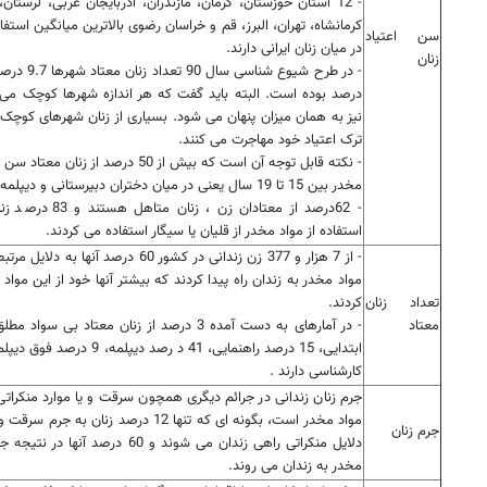
- 12 استان خوزستان، کرمان، مازندران، آذربایجان غربی، لرستا
کرمانشاه، تهران، البرز، قم و خراسان رضوی بالاترین میانگین استفاد
سن اعتیاد
در میان زنان ایرانی دارند.
زنان
درصد بوده است. البته باید گفت که هر اندازه شهرها کوچک می ش
نیز به همان میزان پنهان می شود. بسیاری از زنان شهرهای کوچک و
ترک اعتیاد خود مهاجرت می کنند.
- نکته قابل توجه آن است که بیش از 50 درصد ا
مخدر بین 15 تا 19 سال یعنی در میان دختران دبیرستانی و دیپلمه عنوان کرده اند.
- 62درصد از معتادان زن ،
استفاده از مواد مخدر از قلیان یا سیگار استفاده می کردند.
- از 7 هزار و 377 زن زندانی در کشور 60 درصد آنها
مواد مخدر به زندان راه پیدا کردند که بیشتر آنها خود از این موا
تعداد زنان
کردند.
معتاد
کارشناسی دارند .
جرم زنان زندانی در جرائم دیگری همچون سرقت و یا موارد منکراتی 
جرم زنان
دلایل منکراتی راهی زندان می شوند و 60 درصد 
مخدر به زندان می روند.