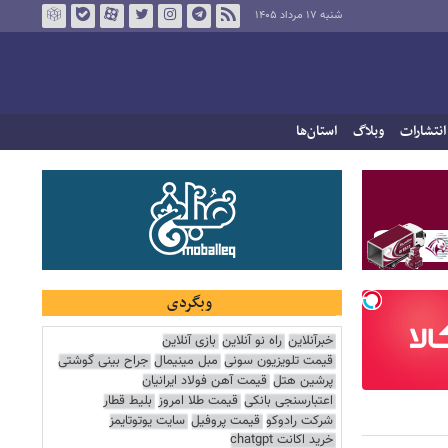
شنبه ۱۷ مرداد ۱۴۰۵
انتشارات
وبلاگ
استان‌ها
وبگردی
خبرآنلاین
راه نو آنلاین
بازی آنلاین
قیمت تلویزیون سونی
مبل مینیمال
جراح بینی گوشتی
پرشین هتل
قیمت آهن فولاد ایرانیان
اعتبارسنجی بانکی
قیمت طلا امروز
بلیط قطار
شرکت رادوکو
قیمت پروفیل
سایت یوتوتایمز
خرید اکانت chatgpt