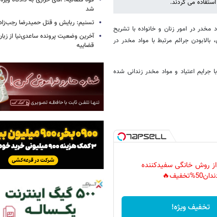
قوه قضائیه: آقای خرازی به دادگاه ویژه
شد
تسنیم: ربایش و قتل حمیدرضا رجب‌زا
د مخدر در امور زنان و خانواده با تشریح
آخرین وضعیت پرونده ساعدی‌نیا از زب
زنان، به آمار 9.3 درصدی اعتیاد زنان، بالابودن جرائم مرتبط با مواد مخدر در
قضاییه
 درصد آنها به دلایل مرتبط با جرایم اعتیاد و مواد مخدر زندانی شده
 از روش خانگی سفیدکننده
دان50%تخفیف🔥
تخفیف ویژه!