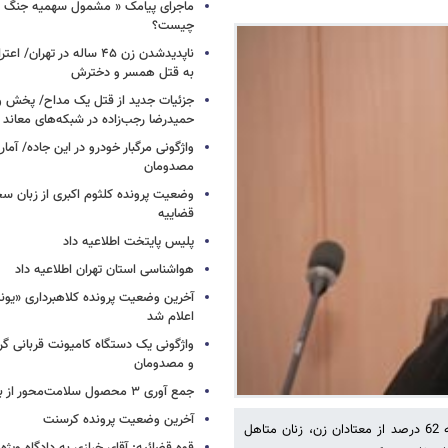
ماجرای پیامک « مشمول سهمیه جنگ 
چیست؟
ناپدیدشدن زن ۴۵ ساله در تهران
به قتل همسر و دخترش
جزئیات جدید از قتل یک مداح/ پخش و
حمیدرضا رجب‌زاده در شبکه‌های معاند
واژگونی مرگبار خودرو در این جاده/ آمار
مصدومان
وضعیت پرونده کلثوم اکبری از زبان س
قضاییه
پلیس پایتخت اطلاعیه داد
هواشناسی استان تهران اطلاعیه داد
آخرین وضعیت پرونده کلاهبرداری «یون
اعلام شد
واژگونی یک دستگاه کامیونت قربانی گرف
و مصدومان
جمع آوری ۳ محصول سلامت‌محور از بازار/ اسامی
آخرین وضعیت پرونده کرسنت
مشاور دبیرکل ستاد مبارزه با مواد مخدر در امور زنان و خانواده می گوید که 62 درصد از معتادان زن، زنان متاهل