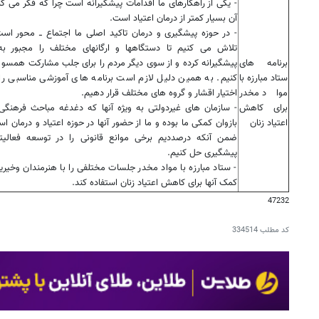
- یکی از راهکارهای ما اقدامات پیشگیرانه است چرا که فکر می کن
آن بسیار کمتر از درمان اعتیاد است.
- در حوزه پیشگیری و درمان تاکید اصلی ما اجتماع ــ محور اس
تلاش می کنیم تا دستگاهها و ارگانهای مختلف را مجبور به ا
برنامه های
پیشگیرانه کرده و از سوی دیگر مردم را برای جلب مشارکت همسو ب
ستاد مبارزه با
کنیم. به همین دلیل لازم است برنامه های آموزشی مناسبی را
مواد مخدر
اختیار اقشار و گروه های مختلف قرار دهیم.
برای کاهش
- سازمان های غیردولتی به ویژه آنها که دغدغه مباحث فرهنگی 
اعتیاد زنان
بازوان کمکی ما بوده و ما از حضور آنها در حوزه اعتیاد و درمان ا
ضمن آنکه درصددیم برخی موانع قانونی را در توسعه فعالیتها
پیشگیری حل کنیم.
- ستاد مبارزه با مواد مخدر جلسات مختلفی را با هنرمندان وخیرین 
کمک آنها برای کاهش اعتیاد زنان استفاده کند.
47232
کد مطلب
334514