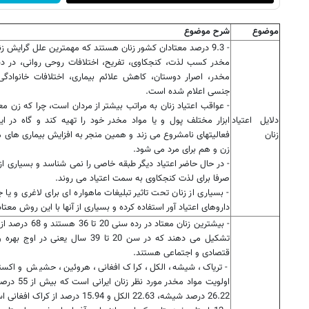
موضوع
شرح موضوع
- 9.3 درصد معتادان کشور زنان هستند که مهمترین علل گرایش ز
مخدر کسب لذت، کنجکاوی، تفریح، اختلافات روحی روانی، در د
مخدر، اصرار دوستان، کاهش علائم بیماری، اختلافات خانوادگ
جنسی اعلام شده است.
- عواقب اعتیاد زنان به مراتب بیشتر از مردان است، چرا که زن مع
دلایل اعتیاد
ابزار مختلف پول و یا مواد مخدر خود را تهیه کند و گاه در 
زنان
فعالیتهای نامشروع می زند و همین منجر به افزایش بیماری های م
زن و هم برای مرد می شود.
- در حال حاضر اعتیاد دیگر طبقه خاصی را نمی شناسد و بسیاری از 
صرفا برای لذت کنجکاوی به سمت اعتیاد می روند.
- بسیاری از زنان تحت تاثیر تبلیغات ماهواره ای برای لاغری و یا 
داروهای اعتیاد آور استفاده کرده و بسیاری از آنها با این روش معت
- بیشترین زنان معتاد در ر
تشکیل می دهند که در سن 20 تا 39 سال یعنی د
قتصادی و اجتماعی هستند.
- تریاک، شیشه، الکل، کراک افغانی، هروئین، حشیش و اکستا
اولویت مواد مخدر 
26.22 درصد شیشه، 22.63 الکل و 15.94 درصد از کراک افغانی استفاده می کنند.