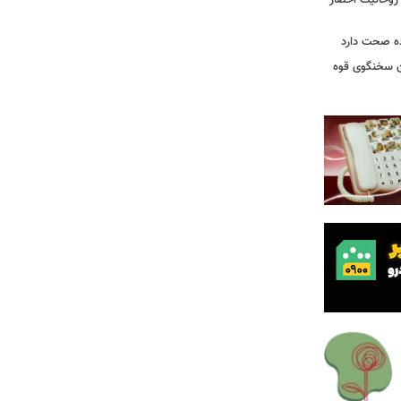
 روحانیت احضار
ده صحت دارد
ان سخنگوی قوه