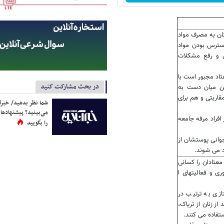
نان به مصرف مواد
سترس بودن مواد
ی و رفع مشکلات
تاد مجبور است با
در بحث مشارکت کنید
این میان دست به
قاربتی و هم برای
شما نظر بدهید/ خبرآن
می‌بینید؟ پیشنهادها 
افراد مرفه جامعه
را بگویید
جوانی پوستشان از
اد می شوند.
ده سنی 20 تا 36 هستند و 68 درصد از معتادان را کسانی
ر اوج بهره وری و فعالیتهای ا
زی به ترتیب در
مورد نظر زنان ایرانی است که بیش از 55 درصد از زنان از تریاک،