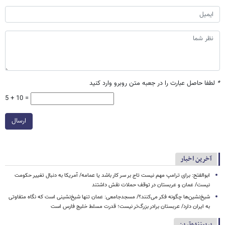
*
لطفا حاصل عبارت را در جعبه متن روبرو وارد کنید
5 + 10 =
ارسال
آخرین اخبار
ابوالفتح: برای ترامپ مهم نیست تاج بر سر کار باشد یا عمامه/ آمریکا به دنبال تغییر حکومت
نیست/ عمان و عربستان در توقف حملات نقش داشتند
شیخ‌نشین‌ها چگونه فکر می‌کنند؟/ مسجدجامعی: عمان تنها شیخ‌نشینی است که نگاه متفاوتی
به ایران دارد/ عربستان برادر بزرگ‌تر نیست؛ قدرت مسلط خلیج فارس است
پربیننده‌ترین